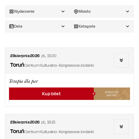
Wydarzenie
Miasto
Data
Kategoria
28
sierpnia
2026
pt.
,
15.00
Toruń
Centrum Kulturalno- Kongresowe Jordanki
Terapia dla par
ZYSKAJ OD
Kup bilet
240
PKT
28
sierpnia
2026
pt.
,
18.15
Toruń
Centrum Kulturalno- Kongresowe Jordanki