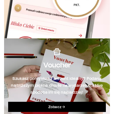
Voucher
Szukasz pomysłu na prezent idealny? Podaruj
najbliższym piękne chwile na wydarzeniu, które
spodoba im się najbardziej!
Zobacz