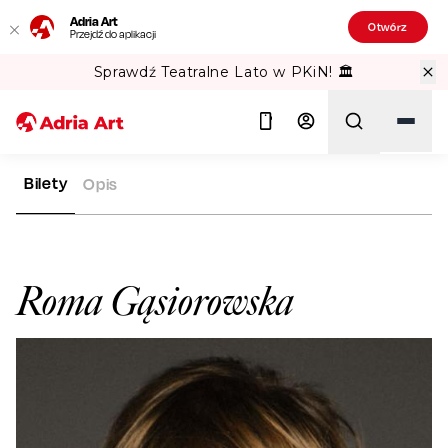
Adria Art
Otwórz
Przejdź do aplikacji
Sprawdź Teatralne Lato w PKiN! 🏛️
Bilety
Opis
ADRIA ART
ARTYŚCI
ROMA GĄSIOROWSKA
Szukaj
Roma Gąsiorowska