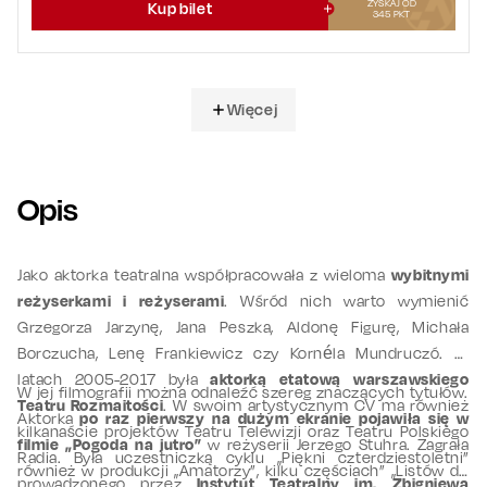
ZYSKAJ OD
Kup bilet
345
PKT
Więcej
Opis
Jako aktorka teatralna współpracowała z wieloma
wybitnymi
reżyserkami i reżyserami
. Wśród nich warto wymienić
Grzegorza Jarzynę, Jana Peszka, Aldonę Figurę, Michała
Borczucha, Lenę Frankiewicz czy Kornéla Mundruczó. W
latach 2005-2017 była
aktorką etatową warszawskiego
W jej filmografii można odnaleźć szereg znaczących tytułów.
Teatru Rozmaitości
. W swoim artystycznym CV ma również
Aktorka
po raz pierwszy na dużym ekranie pojawiła się w
kilkanaście projektów Teatru Telewizji oraz Teatru Polskiego
filmie „Pogoda na jutro”
w reżyserii Jerzego Stuhra. Zagrała
Radia. Była uczestniczką cyklu „Piękni czterdziestoletni”
również w produkcji „Amatorzy”, kilku częściach” „Listów do
prowadzonego przez
Instytut Teatralny im. Zbigniewa