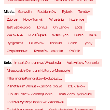
Miasta:
Garwolin
Radzionków
Rybnik
Tarnów
Zabrze
Nowy Tomyśl
Września
Kozienice
Jastrzębie-Zdrój
Łomża
Chrzanów
Łódź
Warszawa
Ruda Śląska
Wałbrzych
Lublin
Kalisz
Bydgoszcz
Pruszków
Końskie
Kielce
Tychy
Częstochowa
Rzeszów - Jasionka
Kraśnik
Sale:
Impart Centrum we Wrocławiu
Aula Artis w Poznaniu
Mrągowskie Centrum Kultury w Mrągowie
Filharmonia Pomorska w Bydgoszczy
Planetarium Wenus w Zielonej Górze
ICE Kraków
Lubuski Teatr w Zielonej Górze
Teatr Ziemi Rybnickiej
Teatr Muzyczny Capitol we Wrocławiu
Teatr Muzyczny w Łodzi
Kinoteatr Adria w Bydgoszczy