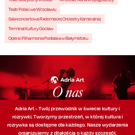
Teatr Polski we Wrocławiu
Sala koncertowa Radomskiej Orkiestry Kameralnej
Terminal Kultury Gocław
Opera i Filharmonia Podlaska w Białymstoku
O nas
Adria Art - Twój przewodnik w świecie kultury i
rozrywki. Tworzymy przestrzeń,
w której
kultura i
rozrywka są dostępne dla każdego. Nasze wydarzenia
organizujemy
z dbałością
o każdy szczegół,