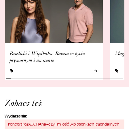
Pawlicki i Więdłocha: Razem w życiu
Magda 
prywatnym i na scenie
Zobacz też
Wydarzenia:
Koncert rozKOCHAna - czyli miłość w piosenkach legendarnych