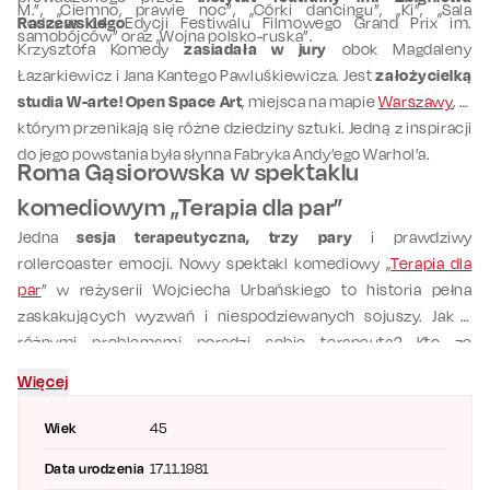
M.”, „Ciemno, prawie noc”, „Córki dancingu”, „Ki”, „Sala
Raszewskiego
Podczas 14. Edycji Festiwalu Filmowego Grand Prix im.
.
samobójców” oraz „Wojna polsko-ruska”.
Krzysztofa Komedy
zasiadała w jury
obok Magdaleny
Łazarkiewicz i Jana Kantego Pawluśkiewicza. Jest
założycielką
studia W-arte! Open Space Art
, miejsca na mapie
Warszawy
, w
którym przenikają się różne dziedziny sztuki. Jedną z inspiracji
do jego powstania była słynna Fabryka Andy’ego Warhol’a.
Roma Gąsiorowska w spektaklu
komediowym „Terapia dla par”
Jedna
sesja terapeutyczna, trzy pary
i prawdziwy
rollercoaster emocji. Nowy spektakl komediowy „
Terapia dla
par
” w reżyserii Wojciecha Urbańskiego to historia pełna
zaskakujących wyzwań i niespodziewanych sojuszy. Jak z
różnymi problemami poradzi sobie terapeuta? Kto ze
spotkania wyjdzie umocniony w uczuciu, a kto pogłębi swoje
Więcej
wątpliwości? Przedstawienie łączy w sobie
wyrazistość z
błyskotliwym humorem
, pozwala na świeże spojrzenie na
Wiek
45
miłość i relacje
.
Data urodzenia
17.11.1981