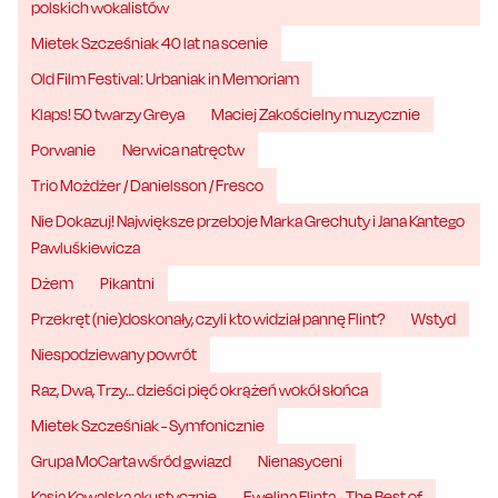
polskich wokalistów
Mietek Szcześniak 40 lat na scenie
Old Film Festival: Urbaniak in Memoriam
Klaps! 50 twarzy Greya
Maciej Zakościelny muzycznie
Porwanie
Nerwica natręctw
Trio Możdżer / Danielsson / Fresco
Nie Dokazuj! Największe przeboje Marka Grechuty i Jana Kantego
Pawluśkiewicza
Dżem
Pikantni
Przekręt (nie)doskonały, czyli kto widział pannę Flint?
Wstyd
Niespodziewany powrót
Raz, Dwa, Trzy… dzieści pięć okrążeń wokół słońca
Mietek Szcześniak - Symfonicznie
Grupa MoCarta wśród gwiazd
Nienasyceni
Kasia Kowalska akustycznie
Ewelina Flinta - The Best of