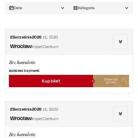
Data
Kategoria
25
września
2026
pt.
,
15.30
Wrocław
Impart Centrum
Bez hamulców
Jazda bez trzymanki
ZYSKAJ OD
Kup bilet
507
PKT
25
września
2026
pt.
,
18.00
Wrocław
Impart Centrum
Bez hamulców