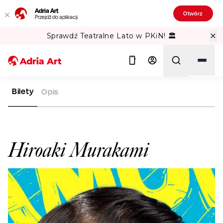
Adria Art
Otwórz
Przejdź do aplikacji
Sprawdź Teatralne Lato w PKiN! 🏛️
Bilety
Opis
ADRIA ART
ARTYŚCI
HIROAKI MURAKAMI
Szukaj
Hiroaki Murakami