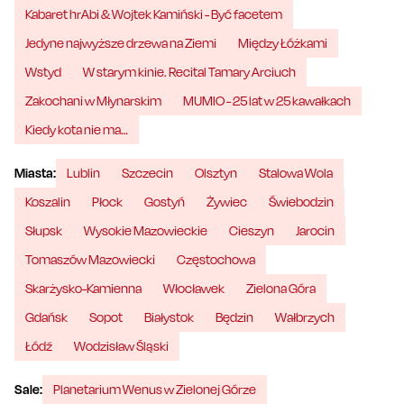
Kabaret hrAbi & Wojtek Kamiński - Być facetem
Jedyne najwyższe drzewa na Ziemi
Między Łóżkami
Wstyd
W starym kinie. Recital Tamary Arciuch
Zakochani w Młynarskim
MUMIO - 25 lat w 25 kawałkach
Kiedy kota nie ma…
Miasta:
Lublin
Szczecin
Olsztyn
Stalowa Wola
Koszalin
Płock
Gostyń
Żywiec
Świebodzin
Słupsk
Wysokie Mazowieckie
Cieszyn
Jarocin
Tomaszów Mazowiecki
Częstochowa
Skarżysko-Kamienna
Włocławek
Zielona Góra
Gdańsk
Sopot
Białystok
Będzin
Wałbrzych
Łódź
Wodzisław Śląski
Sale:
Planetarium Wenus w Zielonej Górze