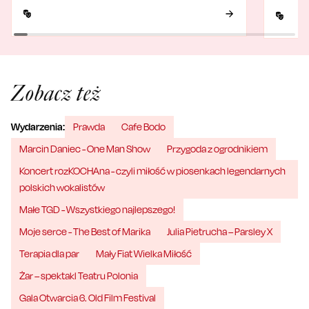
Zobacz też
Wydarzenia:
Prawda
Cafe Bodo
Marcin Daniec - One Man Show
Przygoda z ogrodnikiem
Koncert rozKOCHAna - czyli miłość w piosenkach legendarnych
polskich wokalistów
Małe TGD - Wszystkiego najlepszego!
Moje serce - The Best of Marika
Julia Pietrucha – Parsley X
Terapia dla par
Mały Fiat Wielka Miłość
Żar – spektakl Teatru Polonia
Gala Otwarcia 6. Old Film Festival