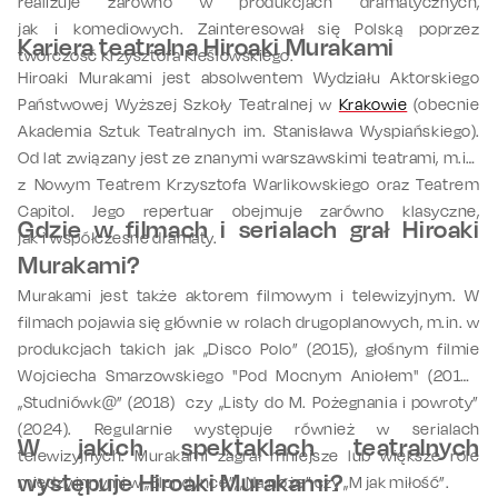
realizuje zarówno w produkcjach dramatycznych,
jak i komediowych. Zainteresował się Polską poprzez
Kariera teatralna Hiroaki Murakami
twórczość Krzysztofa Kieślowskiego.
Hiroaki Murakami jest absolwentem Wydziału Aktorskiego
Państwowej Wyższej Szkoły Teatralnej w
Krakowie
(obecnie
Akademia Sztuk Teatralnych im. Stanisława Wyspiańskiego).
Od lat związany jest ze znanymi warszawskimi teatrami, m.in.
z Nowym Teatrem Krzysztofa Warlikowskiego oraz Teatrem
Capitol. Jego repertuar obejmuje zarówno klasyczne,
Gdzie w filmach i serialach grał Hiroaki
jak i współczesne dramaty.
Murakami?
Murakami jest także aktorem filmowym i telewizyjnym. W
filmach pojawia się głównie w rolach drugoplanowych, m.in. w
produkcjach takich jak „Disco Polo” (2015), głośnym filmie
Wojciecha Smarzowskiego "Pod Mocnym Aniołem" (2014),
„Studniówk@” (2018) czy „Listy do M. Pożegnania i powroty”
(2024). Regularnie występuje również w serialach
W jakich spektaklach teatralnych
telewizyjnych. Murakami zagrał mniejsze lub większe role
występuje Hiroaki Murakami?
między innymi w „Blondynce”, „Na noże” czy „M jak miłość”.