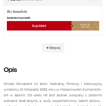
Bez hamulców
Jazda bez trzymanki
ZYSKAJ OD
Kup bilet
297
PKT
Więcej
Opis
Hiroaki Murakami to aktor teatralny, filmowy i telewizyjny
urodzony 15 listopada 1983 roku w miejscowości Kumamoto-
shi w Japonii. Od wielu lat jest jednak związany z polskimi
scenami teatralnymi, a swój wszechstronny talent aktorski