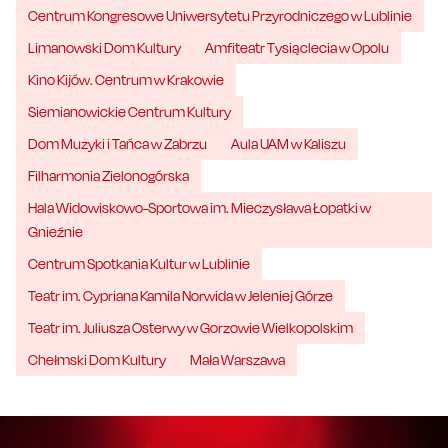
Centrum Kongresowe Uniwersytetu Przyrodniczego w Lublinie
Limanowski Dom Kultury
Amfiteatr Tysiąclecia w Opolu
Kino Kijów. Centrum w Krakowie
Siemianowickie Centrum Kultury
Dom Muzyki i Tańca w Zabrzu
Aula UAM w Kaliszu
Filharmonia Zielonogórska
Hala Widowiskowo-Sportowa im. Mieczysława Łopatki w
Gnieźnie
Centrum Spotkania Kultur w Lublinie
Teatr im. Cypriana Kamila Norwida w Jeleniej Górze
Teatr im. Juliusza Osterwy w Gorzowie Wielkopolskim
Chełmski Dom Kultury
Mała Warszawa