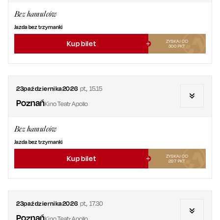
Bez hamulców
Jazda bez trzymanki
ZYSKAJ OD
Kup bilet
300
PKT
23
października
2026
pt.
,
15.15
Poznań
Kino Teatr Apollo
Bez hamulców
Jazda bez trzymanki
ZYSKAJ OD
Kup bilet
297
PKT
23
października
2026
pt.
,
17.30
Poznań
Kino Teatr Apollo