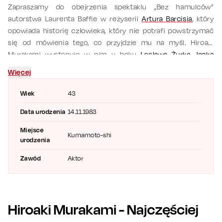
Zapraszamy do obejrzenia spektaklu „Bez hamulców”
autorstwa Laurenta Baffie w reżyserii
Artura Barcisia
, który
opowiada historię człowieka, który nie potrafi powstrzymać
się od mówienia tego, co przyjdzie mu na myśl. Hiroaki
Murakami występuje w nim u boku
Lesława Żurka
,
Jacka
Kopczyńskiego
,
Joanny Kurowskiej
czy
Katarzyny Ankudowicz
.
Więcej
Przedstawienie pełne jest humoru, komediowych sytuacji oraz
nieoczekiwanych zwrotów akcji. Sprawdź terminy występów,
Wiek
43
kup bilety
i przekonaj się, że to komedia, która naprawdę nie ma
Data urodzenia
14.11.1983
żadnych hamulców! Aktora można też zobaczyć w spektaklu
"Kochane pieniążki"
.
Miejsce
Kumamoto-shi
urodzenia
Zawód
Aktor
Hiroaki Murakami
- Najczęściej