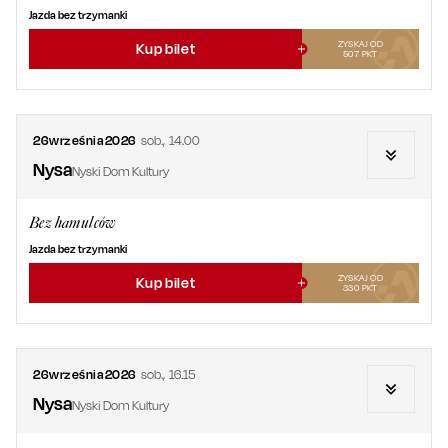
Jazda bez trzymanki
ZYSKAJ OD
Kup bilet
507
PKT
26
września
2026
sob.
,
14.00
Nysa
Nyski Dom Kultury
Bez hamulców
Jazda bez trzymanki
ZYSKAJ OD
Kup bilet
330
PKT
26
września
2026
sob.
,
16.15
Nysa
Nyski Dom Kultury