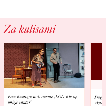
Za kulisami
Ewa Kasprzyk w 4. sezonie „LOL: Kto się
Progra
śmieje ostatni”
użytko