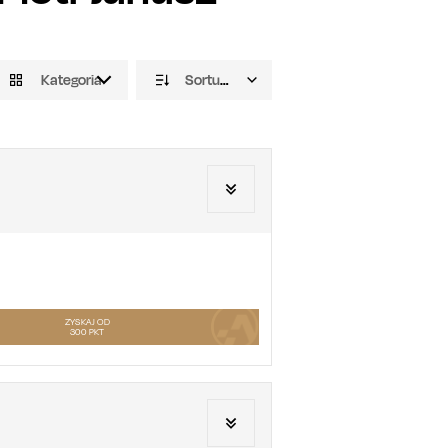
Kategoria
Sortuj domyślnie
ZYSKAJ OD
300
PKT