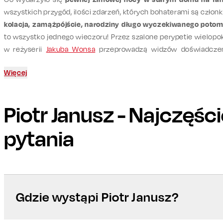
wszystkich przygód, ilości zdarzeń, których bohaterami są człon
kolacja, zamążpójście, narodziny długo wyczekiwanego potomk
to wszystko jednego wieczoru! Przez szalone perypetie wielopoko
w reżyserii
Jakuba Wonsa
przeprowadzą widzów doświadczen
Grzegorz Wons
, Emma Giegżno,
Hanna Turnau
. Jaką rolę w tym z
Więcej
Piotr Janusz
- Najczęśc
pytania
Gdzie wystąpi Piotr Janusz?