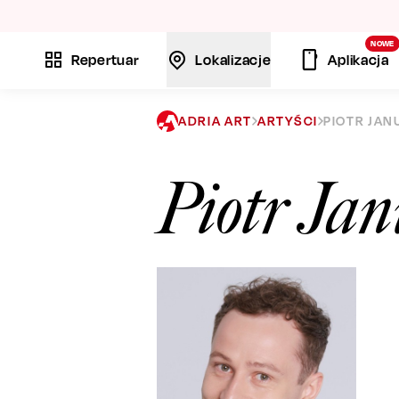
La
NOWE
Repertuar
Lokalizacje
Aplikacja
ADRIA ART
ARTYŚCI
PIOTR JAN
Piotr Jan