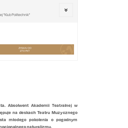
 "Klub Politechnik"
ZYSKAJ OD
270
PKT
sta. Absolwent Akademii Teatralnej w
ystępuje na deskach Teatru Muzycznego
ysta młodego pokolenia o pogodnym
 emocjonalnego naturalizmu.