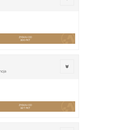
ZYSKAJ OD
300
PKT
ncja
ZYSKAJ OD
327
PKT