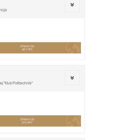
ncja
ZYSKAJ OD
327
PKT
 "Klub Politechnik"
ZYSKAJ OD
270
PKT