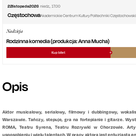
22
listopada
2026
niedz.
,
17.00
Częstochowa
Akademickie Centrum Kultury Politechniki Częstochowskiej
Nadzieja
Rodzinna komedia (produkcja: Anna Mucha)
Kup bilet
Opis
Aktor musicalowy, serialowy, filmowy i dubbingowy, wokali
Warszawie. Tańczy, stepuje, gra na fortepianie i gitarze. W
ROMA, Teatru Syrena, Teatru Rozrywki w Chorzowie. Art
usposobieniu i wielu talentach. W pracy aktora jest entuzjastą