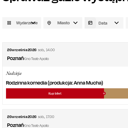
Wydarzenie
Miasto
26
września
2026
sob.
,
14.00
Poznań
Kino Teatr Apollo
Nadzieja
Rodzinna komedia (produkcja: Anna Mucha)
Kup bilet
26
września
2026
sob.
,
17.00
Poznań
Kino Teatr Apollo