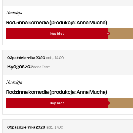
Nadzieja
Rodzinna komedia (produkcja: Anna Mucha)
Kup bilet
03
października
2026
sob.
,
14.00
Bydgoszcz
Adria Teatr
Nadzieja
Rodzinna komedia (produkcja: Anna Mucha)
Kup bilet
03
października
2026
sob.
,
17.00