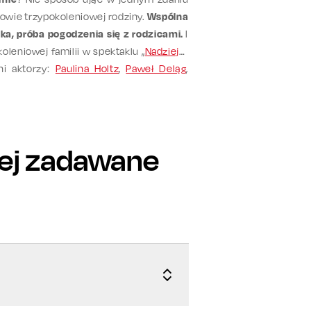
kowie trzypokoleniowej rodziny.
Wspólna
a, próba pogodzenia się z rodzicami.
I
leniowej familii w spektaklu „
Nadzieja
”
i aktorzy:
Paulina Holtz
,
Paweł Deląg
,
amieszaniu odegra Piotr Janusz?
iej zadawane