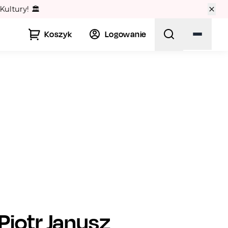
🏛️
Koszyk
Logowanie
Piotr Janusz