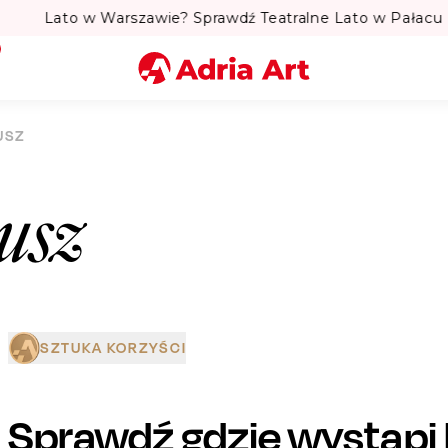
to w Warszawie? Sprawdź Teatralne Lato w Pałacu Kultury! 
Miasto
USZ
Kategoria
usz
Szukaj
SZTUKA KORZYŚCI
Sprawdź gdzie wystąpi