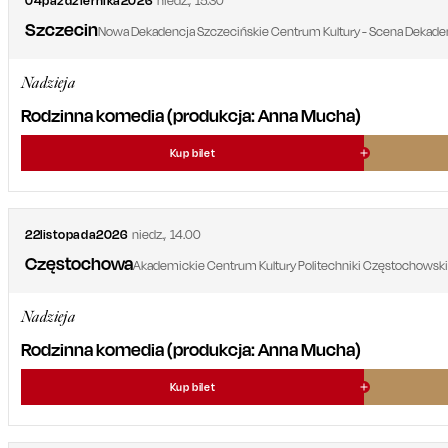
04
października
2026
niedz.
,
15.30
Szczecin
Nowa Dekadencja Szczecińskie Centrum Kultury - Scena Dekade
Nadzieja
Rodzinna komedia (produkcja: Anna Mucha)
Kup bilet
22
listopada
2026
niedz.
,
14.00
Częstochowa
Akademickie Centrum Kultury Politechniki Częstochowskiej
Nadzieja
Rodzinna komedia (produkcja: Anna Mucha)
Kup bilet