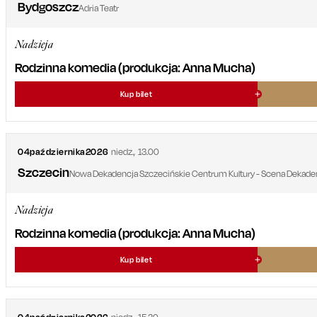
Bydgoszcz
Adria Teatr
Nadzieja
Rodzinna komedia (produkcja: Anna Mucha)
Kup bilet
04
października
2026
niedz.
,
13.00
Szczecin
Nowa Dekadencja Szczecińskie Centrum Kultury - Scena Dekade
Nadzieja
Rodzinna komedia (produkcja: Anna Mucha)
Kup bilet