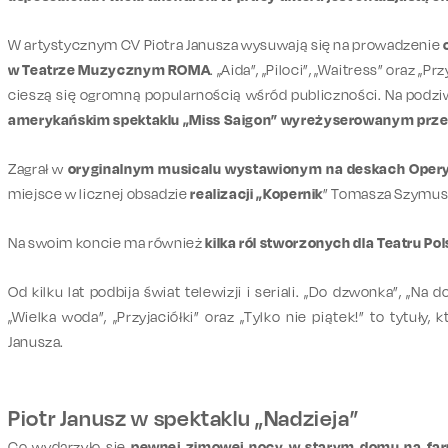
W artystycznym CV Piotra Janusza wysuwają się na prowadzenie
w Teatrze Muzycznym ROMA
. „Aida”, „Piloci”, „Waitress” oraz „
cieszą się ogromną popularnością wśród publiczności. Na podziw
amerykańskim spektaklu „Miss Saigon” wyreżyserowanym przez
Zagrał w
oryginalnym musicalu wystawionym na deskach Opery
miejsce w licznej obsadzie
realizacji „Kopernik
” Tomasza Szymusi
Na swoim koncie ma również
kilka ról stworzonych dla Teatru Po
Od kilku lat podbija świat telewizji i seriali. „Do dzwonka”, „Na d
„Wielka woda”, „Przyjaciółki” oraz „Tylko nie piątek!” to tytuły,
Janusza.
Piotr Janusz w spektaklu „Nadzieja”
Co wydarzyło się
pewnej zimowej nocy w starym domu na fa