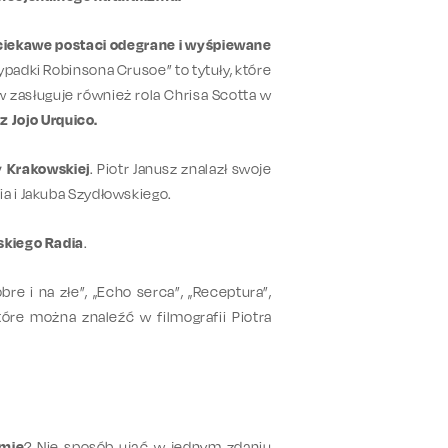
ciekawe postaci odegrane i wyśpiewane
Przypadki Robinsona Crusoe” to tytuły, które
 zasługuje również rola Chrisa Scotta w
 Jojo Urquico.
 Krakowskiej
. Piotr Janusz znalazł swoje
a i Jakuba Szydłowskiego.
lskiego Radia
.
obre i na złe”, „Echo serca”, „Receptura”,
 które można znaleźć w filmografii Piotra
rmie
? Nie sposób ująć w jednym zdaniu