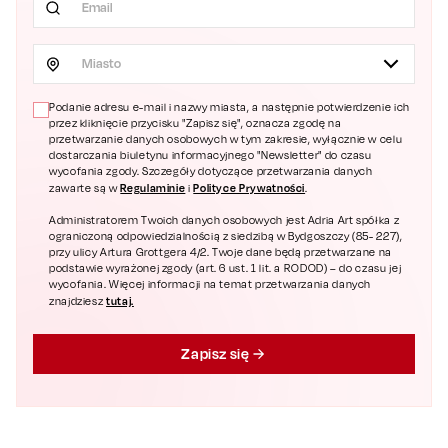
Miasto
Podanie adresu e-mail i nazwy miasta, a następnie potwierdzenie ich
przez kliknięcie przycisku "Zapisz się", oznacza zgodę na
przetwarzanie danych osobowych w tym zakresie, wyłącznie w celu
dostarczania biuletynu informacyjnego "Newsletter" do czasu
wycofania zgody. Szczegóły dotyczące przetwarzania danych
Regulaminie
Polityce Prywatności
zawarte są w
i
.
Administratorem Twoich danych osobowych jest Adria Art spółka z
ograniczoną odpowiedzialnością z siedzibą w Bydgoszczy (85- 227),
przy ulicy Artura Grottgera 4/2. Twoje dane będą przetwarzane na
podstawie wyrażonej zgody (art. 6 ust. 1 lit. a RODOD) – do czasu jej
wycofania. Więcej informacji na temat przetwarzania danych
tutaj.
znajdziesz
Zapisz się