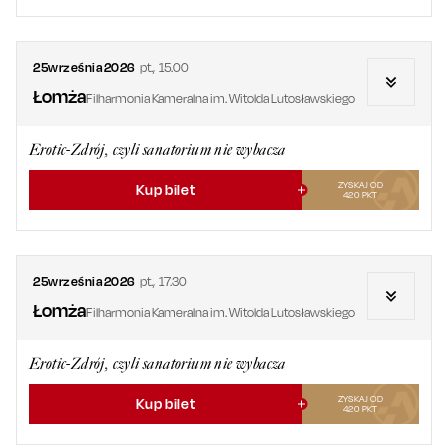
25
września
2026
pt.
,
15.00
Łomża
Filharmonia Kameralna im. Witolda Lutosławskiego
Erotic-Zdrój, czyli sanatorium nie wybacza
ZYSKAJ OD
Kup bilet
420
PKT
25
września
2026
pt.
,
17.30
Łomża
Filharmonia Kameralna im. Witolda Lutosławskiego
Erotic-Zdrój, czyli sanatorium nie wybacza
ZYSKAJ OD
Kup bilet
420
PKT