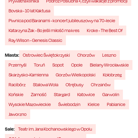
Prywatna klinika
Podróż Poślubna +, czyli wakacje z promocji
Bovska - 10 lat Kaktusa
Piwnica pod Baranami - koncert jubileuszowy na 70-lecie
Katarzyna Żak - Bo jeśli miłość ma kres
Kroke - The Best Of
Ray Wilson - Genesis Classic
Miasta:
Ostrowiec Świętokrzyski
Chorzów
Leszno
Przemyśl
Toruń
Sopot
Opole
Bielany Wrocławskie
Skarżysko-Kamienna
Gorzów Wielkopolski
Kołobrzeg
Racibórz
Stalowa Wola
Otrębusy
Chrzanów
Końskie
Zamość
Stargard
Katowice
Garwolin
Wysokie Mazowieckie
Świebodzin
Kielce
Pabianice
Jaworzno
Sale:
Teatr im. Jana Kochanowskiego w Opolu