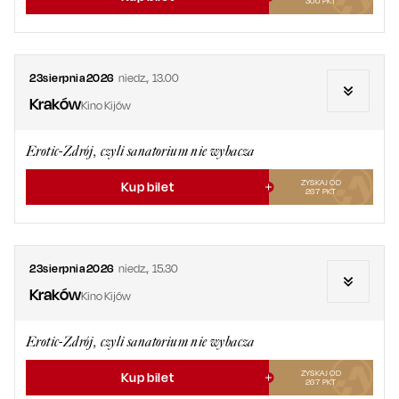
300
PKT
23
sierpnia
2026
niedz.
,
13.00
Kraków
Kino Kijów
Erotic-Zdrój, czyli sanatorium nie wybacza
ZYSKAJ OD
Kup bilet
267
PKT
23
sierpnia
2026
niedz.
,
15.30
Kraków
Kino Kijów
Erotic-Zdrój, czyli sanatorium nie wybacza
ZYSKAJ OD
Kup bilet
267
PKT