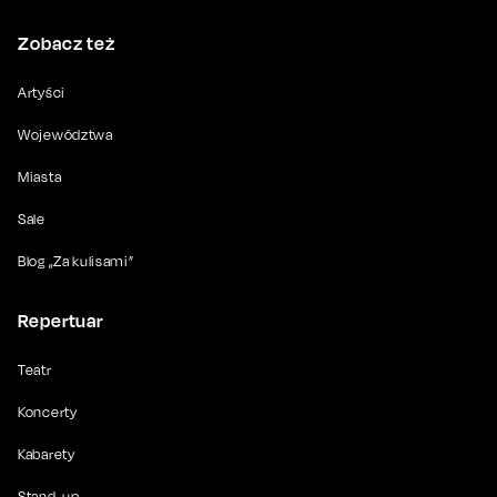
Zobacz też
Artyści
Województwa
Miasta
Sale
Blog „Za kulisami”
Repertuar
Teatr
Koncerty
Kabarety
Stand-up