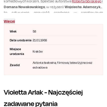
komediowych korzeni. Spektakl autorstwa
Roberta Górskiego
i
Domana Nowakowskiego
, w reżyserii
Wojciecha Adamczyka
,
to satyryczna opowieść osadzona w sanatoryjnym
mikroświecie, gdzie kuracjusze, zamiast wypoczywać, wikłają
Więcej
się w uczuciowe intrygi. Na scenie towarzyszą jej m.in.
Beata
Olga Kowalska
,
Bogdan Kalus
,
Piotr Ligienza
i
Emilia Komarnicka-
Wiek
58
Klynstra
.
Data urodzenia
21.01.1968
Miejsce
Kraków
urodzenia
Aktorka teatralna, filmowa, telewizyjna oraz
Zawód
estradowa
Violetta Arlak
- Najczęściej
zadawane pytania