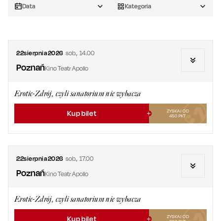
Data
Kategoria
22
sierpnia
2026
sob.
,
14.00
Poznań
Kino Teatr Apollo
Erotic-Zdrój, czyli sanatorium nie wybacza
ZYSKAJ OD
Kup bilet
450
PKT
22
sierpnia
2026
sob.
,
17.00
Poznań
Kino Teatr Apollo
Erotic-Zdrój, czyli sanatorium nie wybacza
ZYSKAJ OD
Kup bilet