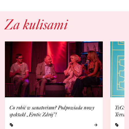
Za kulisami
Co robić w sanatorium? Podpowiada nowy
TzG: E
spektakl „Erotic Zdrój”!
Terraz