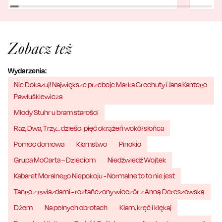
Zobacz też
Wydarzenia:
Nie Dokazuj! Największe przeboje Marka Grechuty i Jana Kantego
Pawluśkiewicza
Młody Stuhr u bram starości
Raz, Dwa, Trzy… dzieści pięć okrążeń wokół słońca
Pomoc domowa
Kłamstwo
Pinokio
Grupa MoCarta – Dzieciom
Niedźwiedź Wojtek
Kabaret Moralnego Niepokoju - Normalne to to nie jest
Tango z gwiazdami - roztańczony wieczór z Anną Dereszowską
Dżem
Na pełnych obrotach
Kłam, kręć i klękaj