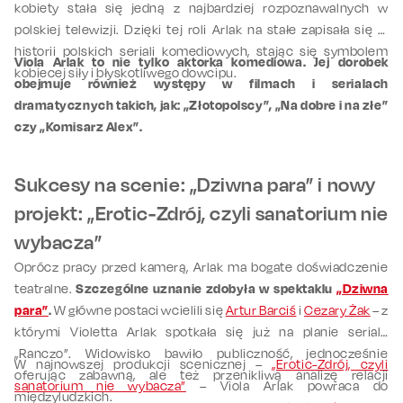
kobiety stała się jedną z najbardziej rozpoznawalnych w
polskiej telewizji. Dzięki tej roli Arlak na stałe zapisała się w
historii polskich seriali komediowych, stając się symbolem
Viola Arlak to nie tylko aktorka komediowa.
Jej dorobek
kobiecej siły i błyskotliwego dowcipu.
obejmuje również występy w filmach i serialach
dramatycznych takich, jak: „Złotopolscy”, „Na dobre i na złe”
czy „Komisarz Alex”.
Sukcesy na scenie: „Dziwna para” i nowy
projekt: „Erotic-Zdrój, czyli sanatorium nie
wybacza”
Oprócz pracy przed kamerą, Arlak ma bogate doświadczenie
teatralne.
Szczególne uznanie zdobyła w spektaklu
„Dziwna
para”
.
W główne postaci wcielili się
Artur Barciś
i
Cezary Żak
– z
którymi Violetta Arlak spotkała się już na planie serialu
„Ranczo”. Widowisko bawiło publiczność, jednocześnie
W najnowszej produkcji scenicznej –
„Erotic-Zdrój, czyli
oferując zabawną, ale też przenikliwą analizę relacji
sanatorium nie wybacza”
– Viola Arlak powraca do
międzyludzkich.