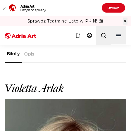
Adria Art
Otwórz
Przejdź do aplikacji
Sprawdź Teatralne Lato w PKiN! 🏛️
Bilety
Opis
ADRIA ART
ARTYŚCI
VIOLETTA ARLAK
Szukaj
Violetta Arlak