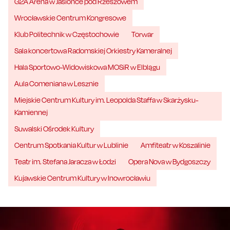
G2A Arena w Jasionce pod Rzeszowem
Wrocławskie Centrum Kongresowe
Klub Politechnik w Częstochowie
Torwar
Sala koncertowa Radomskiej Orkiestry Kameralnej
Hala Sportowo-Widowiskowa MOSiR w Elblągu
Aula Comeniana w Lesznie
Miejskie Centrum Kultury im. Leopolda Staffa w Skarżysku-
Kamiennej
Suwalski Ośrodek Kultury
Centrum Spotkania Kultur w Lublinie
Amfiteatr w Koszalinie
Teatr im. Stefana Jaracza w Łodzi
Opera Nova w Bydgoszczy
Kujawskie Centrum Kultury w Inowrocławiu