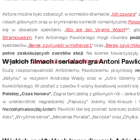
Aktora można było zobaczyć w komedio-dramacie „
Ich czworo
” 
rolach głównych oraz w kryminalnej komedii romantycznej
Polow
się w obsadzie spektaklu „
Kto się boi Virginii Woolf
?”, g
Stramowskim
. Fani Antoniego Pawlickiego mogli również
podz
spektaklów „
Berek, czyli upiór w moherze 1
” oraz „
Berek, czyli mi
pełne zaskakujących zwrotów akcji
. Na scenie towarzyszyły
W jakich filmach i serialach gra Antoni Pawli
teatralnej jak
Ewa Kasprzyk
czy
Daniel Olbrychski
.
Dużą rozpoznawalność Antoniemu Pawlickiemu przyniosły
r
„Katyniu” w reżyserii Andrzeja Wajdy oraz w „Jutro idziemy 
Kwiecińskiego. W postać z czasów II wojny światowej wcielił si
Polskiej „Czas honoru”
.
Zagrał tam jedną z głównych ról – Janka 
w wielokrotnie nagradzanej „Papuszy” Joanny Kos-Krauze i
Na małym ekranie Antoni Pawlicki dał się poznać szerszej public
melodramacie „Big Love”.
Alex”, „W rytmie serca”, „Mecenas Porada”, „Na noże” oraz „Chyłka.