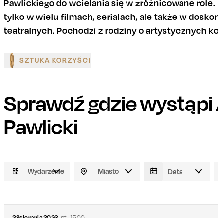
Pawlickiego do wcielania się w zróżnicowane role
tylko w wielu filmach, serialach, ale także w dos
teatralnych. Pochodzi z rodziny o artystycznych k
SZTUKA KORZYŚCI
Sprawdź gdzie wystąpi
Pawlicki
Wydarzenie
Miasto
28
sierpnia
2026
pt.
,
15.00