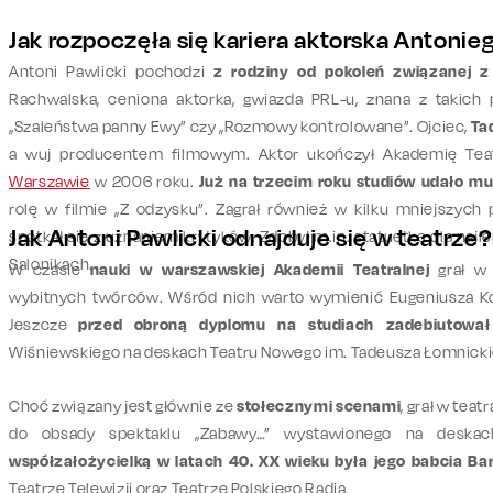
Jak rozpoczęła się kariera aktorska Antonie
Antoni Pawlicki pochodzi
z rodziny od pokoleń związanej 
Rachwalska, ceniona aktorka, gwiazda PRL-u, znana z takich pr
„Szaleństwa panny Ewy” czy „Rozmowy kontrolowane”. Ojciec,
Ta
a wuj producentem filmowym. Aktor ukończył Akademię Teat
Warszawie
w 2006 roku.
Już na trzecim roku studiów udało mu
rolę w filmie „Z odzysku”. Zagrał również w kilku mniejszych 
Jak Antoni Pawlicki odnajduje się w teatrze?
spotkał się z uznaniem krytyków. Zdobył m.in. statuetkę dla naj
Salonikach.
W czasie
nauki w warszawskiej Akademii Teatralnej
grał w 
wybitnych twórców. Wśród nich warto wymienić Eugeniusza K
Jeszcze
przed obroną dyplomu na studiach zadebiutowa
Wiśniewskiego na deskach Teatru Nowego im. Tadeusza Łomnick
Choć związany jest głównie ze
stołecznymi scenami
, grał w tea
do obsady spektaklu „Zabawy…” wystawionego na desk
współzałożycielką w latach 40. XX wieku była jego babcia B
Teatrze Telewizji oraz Teatrze Polskiego Radia.