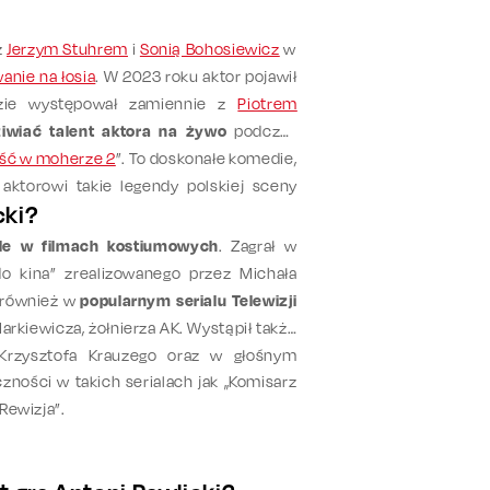
z
Jerzym Stuhrem
i
Sonią Bohosiewicz
w
anie na łosia
. W 2023 roku aktor pojawił
dzie występował zamiennie z
Piotrem
iwiać talent aktora na żywo
podczas
łość w moherze 2
”. To doskonałe komedie,
 aktorowi takie legendy polskiej sceny
cki?
ole w filmach kostiumowych
. Zagrał w
do kina” zrealizowanego przez Michała
ę również w
popularnym serialu Telewizji
Markiewicza, żołnierza AK. Wystąpił także
 Krzysztofa Krauzego oraz w głośnym
zności w takich serialach jak „Komisarz
 Rewizja”.