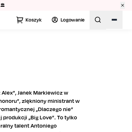
🏛️
Koszyk
Logowanie
z Alex”, Janek Markiewicz w
honoru”, zlękniony ministrant w
i romantycznej „Dlaczego nie”
produkcji „Big Love”. To tylko
uralny talent Antoniego