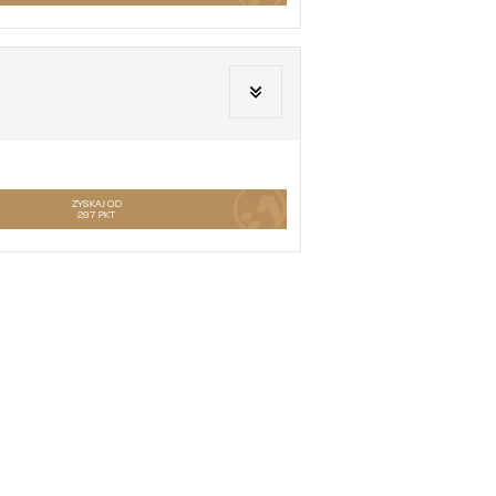
ZYSKAJ OD
297
PKT