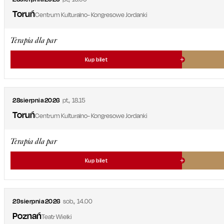
Toruń
Centrum Kulturalno- Kongresowe Jordanki
Terapia dla par
Kup bilet
28
sierpnia
2026
pt.
,
18.15
Toruń
Centrum Kulturalno- Kongresowe Jordanki
Terapia dla par
Kup bilet
29
sierpnia
2026
sob.
,
14.00
Poznań
Teatr Wielki