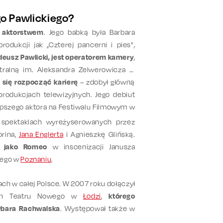
go Pawlickiego?
z aktorstwem
. Jego babką była Barbara
odukcji jak „Czterej pancerni i pies”,
deusz Pawlicki, jest operatorem kamery
,
ralną im. Aleksandra Zelwerowicza w
 się rozpocząć karierę
– zdobył główną
produkcjach telewizyjnych.
Jego debiut
lepszego aktora na Festiwalu Filmowym w
spektaklach wyreżyserowanych przez
orina,
Jana Englerta
i Agnieszkę Glińską.
ł jako Romeo
w inscenizacji Janusza
iego w
Poznaniu
.
trach w całej Polsce. W 2007 roku dołączył
ach Teatru Nowego w
Łodzi
,
którego
arbara Rachwalska
. Występował także w