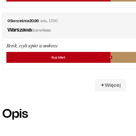
05
września
2026
sob.
,
17.00
Warszawa
Scena Relax
Berek, czyli upiór w moherze
Kup bilet
Więcej
Opis