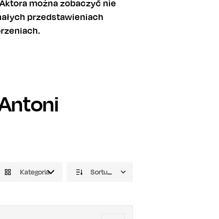
. Aktora można zobaczyć nie
konałych przedstawieniach
orzeniach.
Antoni
Kategoria
Sortuj domyślnie