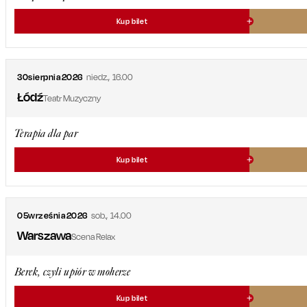
Kup bilet
30
sierpnia
2026
niedz.
,
16.00
Łódź
Teatr Muzyczny
Terapia dla par
Kup bilet
05
września
2026
sob.
,
14.00
Warszawa
Scena Relax
Berek, czyli upiór w moherze
Kup bilet