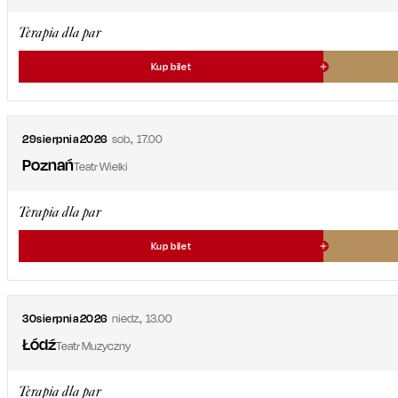
Terapia dla par
Kup bilet
29
sierpnia
2026
sob.
,
17.00
Poznań
Teatr Wielki
Terapia dla par
Kup bilet
30
sierpnia
2026
niedz.
,
13.00
Łódź
Teatr Muzyczny
Terapia dla par