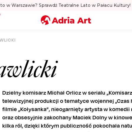
to w Warszawie? Sprawdź Teatralne Lato w Pałacu Kultury! 
Miasto
WLICKI
Kategoria
awlicki
Szukaj
Dzielny komisarz Michał Orlicz w serialu „Komisar
telewizyjnej produkcji o tematyce wojennej „Czas 
filmie „Kołysanka”, nieogarnięty artysta w komedi
oraz obsesyjnie zakochany Maciek Dolny w kinowej 
kilka ról, dzięki którym publiczność pokochała nat