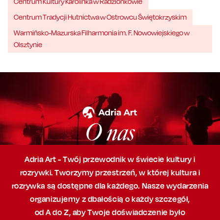
Centrum Kultury Karolinka w Radzionkowie
Centrum Tradycji Hutnictwa w Ostrowcu Świętokrzyskim
Warmińsko-Mazurska Filharmonia im. F. Nowowiejskiego w
Olsztynie
O nas
Adria Art - Twój przewodnik w świecie kultury i
rozrywki. Tworzymy przestrzeń,
w której
kultura i
rozrywka są dostępne dla każdego. Nasze wydarzenia
organizujemy
z dbałością
o każdy szczegół,
od A do Z, aby
Twoje doświadczenie było