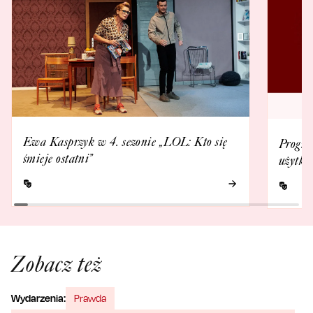
Ewa Kasprzyk w 4. sezonie „LOL: Kto się
Progra
śmieje ostatni”
użytko
Zobacz też
Wydarzenia:
Prawda