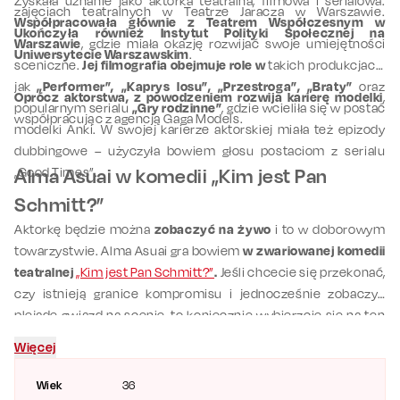
Zyskała uznanie jako aktorka teatralna, filmowa i serialowa.
zajęciach teatralnych w Teatrze Jaracza w Warszawie.
Współpracowała głównie z Teatrem Współczesnym w
Ukończyła również Instytut Polityki Społecznej na
Warszawie
, gdzie miała okazję rozwijać swoje umiejętności
Uniwersytecie Warszawskim
.
sceniczne.
Jej filmografia obejmuje role w
takich produkcjach,
jak
„Performer”, „Kaprys losu”, „Przestroga”, „Braty”
oraz
Oprócz aktorstwa, z powodzeniem rozwija karierę modelki
,
popularnym serialu
„Gry rodzinne”
, gdzie wcieliła się w postać
współpracując z agencją Gaga Models.
modelki Anki. W swojej karierze aktorskiej miała też epizody
dubbingowe – użyczyła bowiem głosu postaciom z serialu
„Good Times”.
Alma Asuai w komedii „Kim jest Pan
Schmitt?”
Aktorkę będzie można
zobaczyć na żywo
i to w doborowym
towarzystwie. Alma Asuai gra bowiem
w zwariowanej komedii
teatralnej
„Kim jest Pan Schmitt?”
.
Jeśli chcecie się przekonać,
czy istnieją granice kompromisu i jednocześnie zobaczyć
plejadę gwiazd na scenie, to koniecznie wybierzcie się na ten
spektakl. Na scenie poza Almą Asuai zobaczycie
Andrzeja
Więcej
Zielińskiego
,
Monikę Krzywkowską
,
Michała Pielę
oraz
Antoniego Pawlickiego
.
Wiek
36