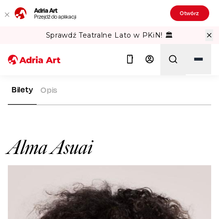
Adria Art
Otwórz
Przejdź do aplikacji
Sprawdź Teatralne Lato w PKiN! 🏛️
Bilety
Opis
ADRIA ART
ARTYŚCI
ALMA ASUAI
Szukaj
Alma Asuai