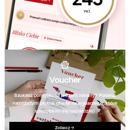
Voucher
Szukasz pomysłu na prezent idealny? Podaruj
najbliższym piękne chwile na wydarzeniu, które
spodoba im się najbardziej!
Zobacz