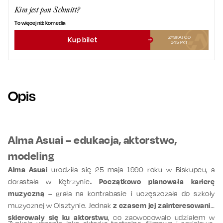
Kim jest pan Schmitt?
To więcej niż komedia
ZYSKAJ OD
Kup bilet
345
PKT
Opis
Alma Asuai – edukacja, aktorstwo,
modeling
Alma Asuai
urodziła się 25 maja 1990 roku w Biskupcu, a
dorastała w Kętrzynie
. Początkowo planowała karierę
muzyczną
– grała na kontrabasie i uczęszczała do szkoły
muzycznej w Olsztynie. Jednak
z czasem jej zainteresowania
skierowały się ku aktorstwu
, co zaowocowało udziałem w