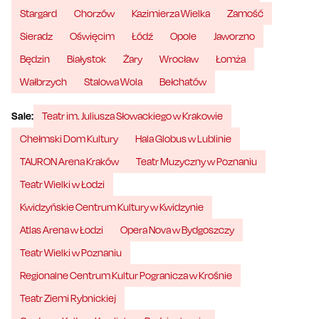
Stargard
Chorzów
Kazimierza Wielka
Zamość
Sieradz
Oświęcim
Łódź
Opole
Jaworzno
Będzin
Białystok
Żary
Wrocław
Łomża
Wałbrzych
Stalowa Wola
Bełchatów
Sale:
Teatr im. Juliusza Słowackiego w Krakowie
Chełmski Dom Kultury
Hala Globus w Lublinie
TAURON Arena Kraków
Teatr Muzyczny w Poznaniu
Teatr Wielki w Łodzi
Kwidzyńskie Centrum Kultury w Kwidzynie
Atlas Arena w Łodzi
Opera Nova w Bydgoszczy
Teatr Wielki w Poznaniu
Regionalne Centrum Kultur Pogranicza w Krośnie
Teatr Ziemi Rybnickiej