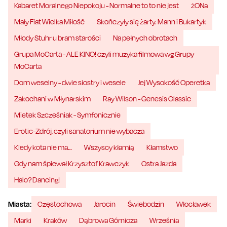
Kabaret Moralnego Niepokoju - Normalne to to nie jest
żONa
Mały Fiat Wielka Miłość
Skończyły się żarty. Mann i Bukartyk
Młody Stuhr u bram starości
Na pełnych obrotach
Grupa MoCarta - ALE KINO! czyli muzyka filmowa wg Grupy
MoCarta
Dom weselny - dwie siostry i wesele
Jej Wysokość Operetka
Zakochani w Młynarskim
Ray Wilson - Genesis Classic
Mietek Szcześniak - Symfonicznie
Erotic-Zdrój, czyli sanatorium nie wybacza
Kiedy kota nie ma…
Wszyscy kłamią
Kłamstwo
Gdy nam śpiewał Krzysztof Krawczyk
Ostra Jazda
Halo? Dancing!
Miasta:
Częstochowa
Jarocin
Świebodzin
Włocławek
Marki
Kraków
Dąbrowa Górnicza
Września