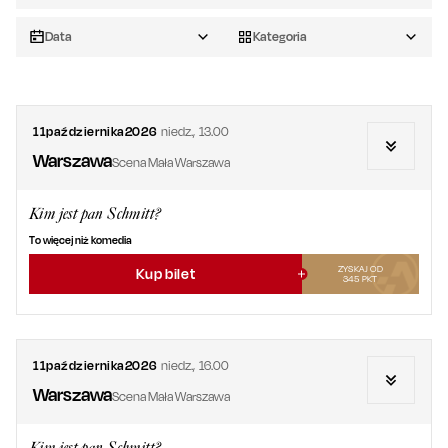
Data
Kategoria
11
października
2026
niedz.
,
13.00
Warszawa
Scena Mała Warszawa
Kim jest pan Schmitt?
To więcej niż komedia
ZYSKAJ OD
Kup bilet
345
PKT
11
października
2026
niedz.
,
16.00
Warszawa
Scena Mała Warszawa