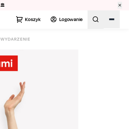
🏛️
Koszyk
Logowanie
J WYDARZENIE