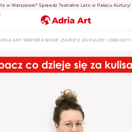
to w Warszawie? Sprawdź Teatralne Lato w Pałacu Kultury! 
Miasto
ADRIA ART WSPIERA WOŚP. ZAJRZYJ ZA KULISY I OBEJRZY
Kategoria
Szukaj