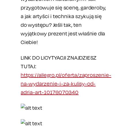
przygotowuje się scenę, garderoby,
a jak artyści i technika szykują się
do występu? Jeśli tak, ten
wyjątkowy prezent jest właśnie dla
Ciebie!
LINK DO LICYTYACJI ZNAJDZIESZ
TUTAJ:
https://allegro.pl/oferta/zaproszenie-
na-wydarzenie-i-za-kulisy-od-
adria-art-10176070340