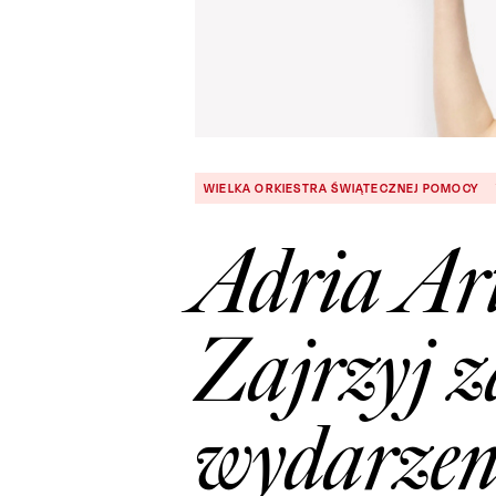
WIELKA ORKIESTRA ŚWIĄTECZNEJ POMOCY
Adria Ar
Zajrzyj za
wydarzen