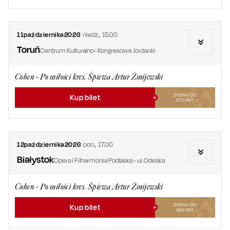
11
października
2026
niedz.
,
15.00
Toruń
Centrum Kulturalno- Kongresowe Jordanki
Cohen - Po miłości kres. Śpiewa Artur Żmijewski
ZYSKAJ OD
Kup bilet
270
PKT
12
października
2026
pon.
,
17.00
Białystok
Opera i Filharmonia Podlaska - ul. Odeska
Cohen - Po miłości kres. Śpiewa Artur Żmijewski
ZYSKAJ OD
Kup bilet
360
PKT