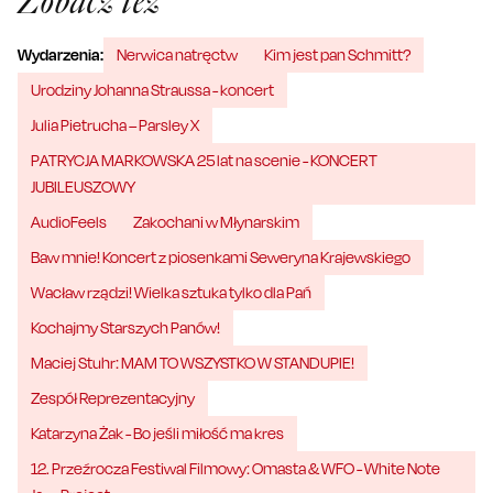
Zobacz też
Wydarzenia:
Nerwica natręctw
Kim jest pan Schmitt?
Urodziny Johanna Straussa - koncert
Julia Pietrucha – Parsley X
PATRYCJA MARKOWSKA 25 lat na scenie - KONCERT
JUBILEUSZOWY
AudioFeels
Zakochani w Młynarskim
Baw mnie! Koncert z piosenkami Seweryna Krajewskiego
Wacław rządzi! Wielka sztuka tylko dla Pań
Kochajmy Starszych Panów!
Maciej Stuhr: MAM TO WSZYSTKO W STANDUPIE!
Zespół Reprezentacyjny
Katarzyna Żak - Bo jeśli miłość ma kres
12. Przeźrocza Festiwal Filmowy: Omasta & WFO - White Note