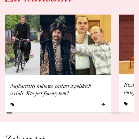
Ewa Ka
Najbardziej kultowe postaci z polskich
śmieje 
seriali. Kto jest faworytem?