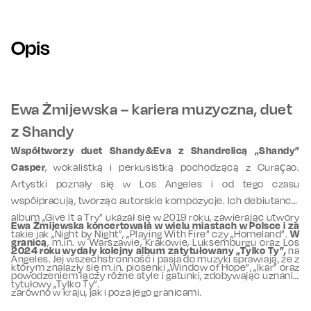
Opis
Ewa Żmijewska – kariera muzyczna, duet
z Shandy
Współtworzy duet Shandy&Eva z Shandrelicą „Shandy”
Casper
, wokalistką i perkusistką pochodzącą z Curaçao.
Artystki poznały się w Los Angeles i od tego czasu
współpracują, tworząc autorskie kompozycje. Ich debiutancki
album „Give It a Try” ukazał się w 2019 roku, zawierając utwory
Ewa Żmijewska koncertowała w wielu miastach w Polsce i za
takie jak „Night by Night”, „Playing With Fire” czy „Homeland”.
W
granicą
, m.in. w Warszawie, Krakowie, Luksemburgu oraz Los
2024 roku wydały kolejny album zatytułowany „Tylko Ty”,
na
Angeles. Jej wszechstronność i pasja do muzyki sprawiają, że z
którym znalazły się m.in. piosenki „Window of Hope”, „Ikar” oraz
powodzeniem łączy różne style i gatunki, zdobywając uznanie
tytułowy „Tylko Ty”.
zarówno w kraju, jak i poza jego granicami.