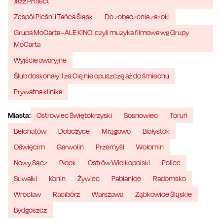
Jazz Project
Zespół Pieśni i Tańca Śląsk
Do zobaczenia za rok!
Grupa MoCarta - ALE KINO! czyli muzyka filmowa wg Grupy
MoCarta
Wyjście awaryjne
Ślub doskonały: I że Cię nie opuszczę aż do śmiechu
Prywatna klinika
Miasta:
Ostrowiec Świętokrzyski
Sosnowiec
Toruń
Bełchatów
Dobczyce
Mrągowo
Białystok
Oświęcim
Garwolin
Przemyśl
Wołomin
Nowy Sącz
Płock
Ostrów Wielkopolski
Police
Suwałki
Konin
Żywiec
Pabianice
Radomsko
Wrocław
Racibórz
Warszawa
Ząbkowice Śląskie
Bydgoszcz