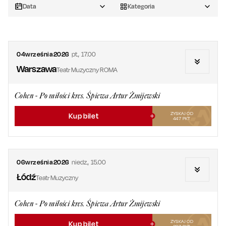
Data
Kategoria
04
września
2026
pt.
,
17.00
Warszawa
Teatr Muzyczny ROMA
Cohen - Po miłości kres. Śpiewa Artur Żmijewski
ZYSKAJ OD
Kup bilet
447
PKT
06
września
2026
niedz.
,
15.00
Łódź
Teatr Muzyczny
Cohen - Po miłości kres. Śpiewa Artur Żmijewski
ZYSKAJ OD
Kup bilet