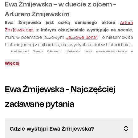
Ewa Żmijewska – w duecie z ojcem -
Arturem Żmijewskim
Ewa Żmijewska jest córką cenionego aktora
Artura
Żmijewskiego
,
z którym okazjonalnie występuje na scenie
,
m.in. w poemacie jazzowym
„Jazzowa Bona”
. To niesamowita
historia jednej z najbardziej niezwykłych kobiet w historii Polski
– królowej Bony Sforzy. Historia jest przedstawiona z
perspektywy wrażliwej kobiety oraz narratora –
Więcej
współczesnego Stańczyka, a także innych postaci (ponieważ
Żmijewscy wcielają się w wiele postaci).
Muzyka z tekstem
tworzą lekką, dowcipną i zarazem wzruszającą opowieść o
Ewa Żmijewska
- Najczęściej
jednej z najbardziej intrygujących postaci w naszej historii.
zadawane pytania
Gdzie wystąpi Ewa Żmijewska?