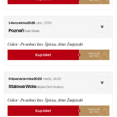
297
PKT
14
września
2026
pon.
,
17.00
Poznań
Teatr Wielki
Cohen - Po miłości kres. Śpiewa Artur Żmijewski
ZYSKAJ OD
Kup bilet
297
PKT
04
października
2026
niedz.
,
14.00
Stalowa Wola
Miejski Dom Kultury
Cohen - Po miłości kres. Śpiewa Artur Żmijewski
ZYSKAJ OD
Kup bilet
237
PKT