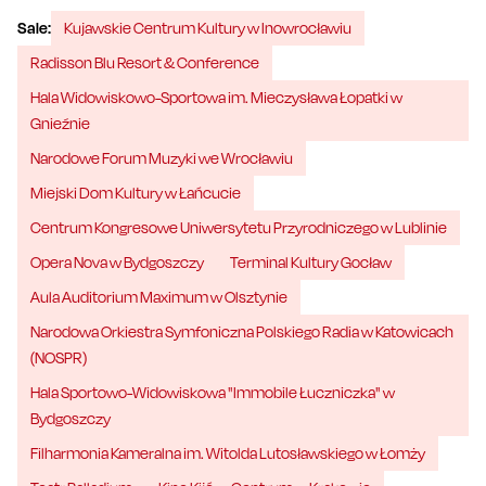
Sale:
Kujawskie Centrum Kultury w Inowrocławiu
Radisson Blu Resort & Conference
Hala Widowiskowo-Sportowa im. Mieczysława Łopatki w
Gnieźnie
Narodowe Forum Muzyki we Wrocławiu
Miejski Dom Kultury w Łańcucie
Centrum Kongresowe Uniwersytetu Przyrodniczego w Lublinie
Opera Nova w Bydgoszczy
Terminal Kultury Gocław
Aula Auditorium Maximum w Olsztynie
Narodowa Orkiestra Symfoniczna Polskiego Radia w Katowicach
(NOSPR)
Hala Sportowo-Widowiskowa "Immobile Łuczniczka" w
Bydgoszczy
Filharmonia Kameralna im. Witolda Lutosławskiego w Łomży