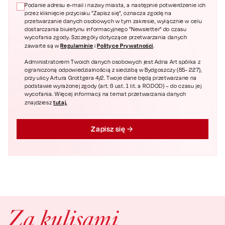
Podanie adresu e-mail i nazwy miasta, a następnie potwierdzenie ich
przez kliknięcie przycisku "Zapisz się", oznacza zgodę na
przetwarzanie danych osobowych w tym zakresie, wyłącznie w celu
dostarczania biuletynu informacyjnego "Newsletter" do czasu
wycofania zgody. Szczegóły dotyczące przetwarzania danych
Regulaminie
Polityce Prywatności
zawarte są w
i
.
Administratorem Twoich danych osobowych jest Adria Art spółka z
ograniczoną odpowiedzialnością z siedzibą w Bydgoszczy (85- 227),
przy ulicy Artura Grottgera 4/2. Twoje dane będą przetwarzane na
podstawie wyrażonej zgody (art. 6 ust. 1 lit. a RODOD) – do czasu jej
wycofania. Więcej informacji na temat przetwarzania danych
tutaj.
znajdziesz
Zapisz się
Za kulisami