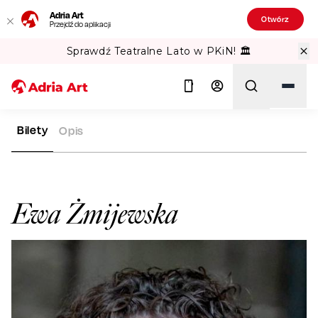
Adria Art
Otwórz
Przejdź do aplikacji
Sprawdź Teatralne Lato w PKiN! 🏛️
Bilety
Opis
ADRIA ART
ARTYŚCI
EWA ŻMIJEWSKA
Szukaj
Ewa Żmijewska