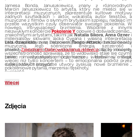
Jamesa Bonda. Januszkiewicz, znany z różnorodnych
Marcin Januszkiewicz to artysta, który nie mieści się w
interpretacji muzycznych, zaprezentuje kultowe motywy
żadnych szufladkach – aktor, wokalista, autor tekstów, a
muzyczne z filmów o słynnym brytyjskim szpiegu, nadając im
przede wszystkim czuły obserwator swojego pokolenia. W
nowego, intrygującego brzmienia. Wspólnie z innymi
niezwykłym koncercie
Pokolenie Y
opowie o doświadczeniach
znakomitymi artystami, takimi jak
Natalia Sikora
,
Anna Ozner
i
millenialsów słowami Jacka Cygana i własną interpretacją
Lala Czaplicka
W duecie z Katarzyną Dąbrowską buduje koncert aktor tworzy
, oraz zespołem
Tango Attack
, Januszkiewicz
muzyczną. Jego sceniczna energia, szczerość i
stworzy niezapomniane widowisko, które połączy muzykę,
projekt
Zakochani: Dąbrowska/Januszkiewicz
. Są to koncerty
wszechstronność sprawiają, że to widowisko staje się czymś
taniec i wizualizacje, przenosząc widzów w świat
pełne romantycznych emocji, humoru i teatralnej energii,
więcej niż tylko koncertem – to emocjonalna podróż przez
szpiegowskich przygód.
dzięki którym klasyczne utwory zyskują nowe brzmienie i
pokoleniowe pytania, marzenia i tęsknoty.
świeżość.
Więcej
Zdjęcia