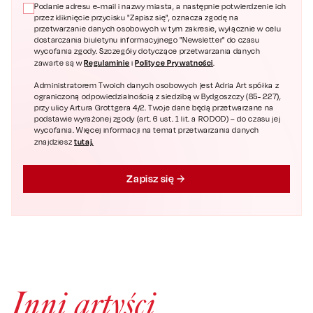
Podanie adresu e-mail i nazwy miasta, a następnie potwierdzenie ich
przez kliknięcie przycisku "Zapisz się", oznacza zgodę na
przetwarzanie danych osobowych w tym zakresie, wyłącznie w celu
dostarczania biuletynu informacyjnego "Newsletter" do czasu
wycofania zgody. Szczegóły dotyczące przetwarzania danych
Regulaminie
Polityce Prywatności
zawarte są w
i
.
Administratorem Twoich danych osobowych jest Adria Art spółka z
ograniczoną odpowiedzialnością z siedzibą w Bydgoszczy (85- 227),
przy ulicy Artura Grottgera 4/2. Twoje dane będą przetwarzane na
podstawie wyrażonej zgody (art. 6 ust. 1 lit. a RODOD) – do czasu jej
wycofania. Więcej informacji na temat przetwarzania danych
tutaj.
znajdziesz
Zapisz się
Inni artyści