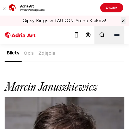
Adria Art
Otwórz
Przejdź do aplikacji
Gipsy Kings w TAURON Arena Kraków!
Bilety
Opis
Zdjęcia
ADRIA ART
ARTYŚCI
MARCIN JANUSZKIEWICZ
Szukaj
Marcin Januszkiewicz