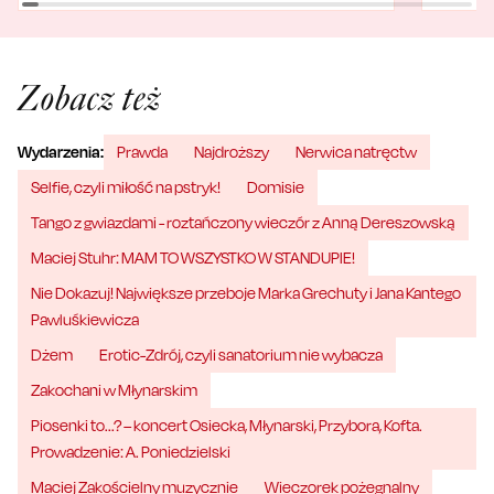
Zobacz też
Wydarzenia:
Prawda
Najdroższy
Nerwica natręctw
Selfie, czyli miłość na pstryk!
Domisie
Tango z gwiazdami - roztańczony wieczór z Anną Dereszowską
Maciej Stuhr: MAM TO WSZYSTKO W STANDUPIE!
Nie Dokazuj! Największe przeboje Marka Grechuty i Jana Kantego
Pawluśkiewicza
Dżem
Erotic-Zdrój, czyli sanatorium nie wybacza
Zakochani w Młynarskim
Piosenki to...? – koncert Osiecka, Młynarski, Przybora, Kofta.
Prowadzenie: A. Poniedzielski
Maciej Zakościelny muzycznie
Wieczorek pożegnalny