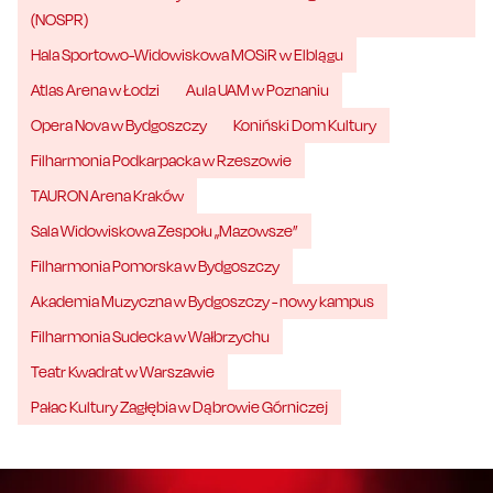
(NOSPR)
Hala Sportowo-Widowiskowa MOSiR w Elblągu
Atlas Arena w Łodzi
Aula UAM w Poznaniu
Opera Nova w Bydgoszczy
Koniński Dom Kultury
Filharmonia Podkarpacka w Rzeszowie
TAURON Arena Kraków
Sala Widowiskowa Zespołu „Mazowsze”
Filharmonia Pomorska w Bydgoszczy
Akademia Muzyczna w Bydgoszczy - nowy kampus
Filharmonia Sudecka w Wałbrzychu
Teatr Kwadrat w Warszawie
Pałac Kultury Zagłębia w Dąbrowie Górniczej