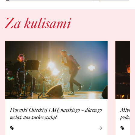
Za kulisami
Piosenki Osieckiej i Młynarskiego – dlaczego
Młynar
wciąż nas zachwycają?
podczas