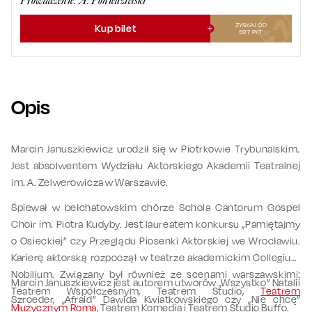
Prowadzenie: A. Poniedzielski
ZYSKAJ OD
Kup bilet
597
PKT
Opis
Marcin Januszkiewicz urodził się w Piotrkowie Trybunalskim.
Jest absolwentem Wydziału Aktorskiego Akademii Teatralnej
im. A. Zelwerowicza w Warszawie.
Śpiewał w bełchatowskim chórze Schola Cantorum Gospel
Choir im. Piotra Kudyby. Jest laureatem konkursu „Pamiętajmy
o Osieckiej” czy Przeglądu Piosenki Aktorskiej we Wrocławiu.
Karierę aktorską rozpoczął w teatrze akademickim Collegium
Nobilium. Związany był również ze scenami warszawskimi:
Marcin Januszkiewicz jest autorem utworów „Wszystko” Natalii
Teatrem Współczesnym, Teatrem Studio,
Teatrem
Szroeder, „Afraid” Dawida Kwiatkowskiego czy „Nie chcę”
Muzycznym Roma
, Teatrem Komedia i Teatrem Studio Buffo.