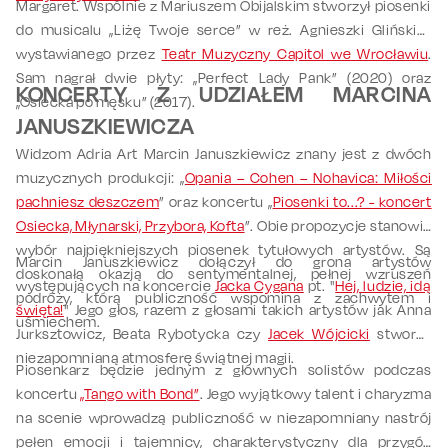
Margaret. Wspólnie z Mariuszem Obijalskim stworzył piosenki
do musicalu „Liżę Twoje serce” w reż. Agnieszki Glińskiej,
wystawianego przez
Teatr Muzyczny Capitol we Wrocławiu
.
Sam nagrał dwie płyty: „Perfect Lady Pank” (2020) oraz
KONCERTY Z UDZIAŁEM MARCINA
„Osiecka po męsku” (2017).
JANUSZKIEWICZA
Widzom Adria Art Marcin Januszkiewicz znany jest z dwóch
muzycznych produkcji: „
Opania – Cohen – Nohavica: Miłości
pachniesz deszczem
” oraz koncertu „
Piosenki to...? - koncert
Osiecka, Młynarski, Przybora, Kofta
”. Obie propozycje stanowią
wybór najpiękniejszych piosenek tytułowych artystów. Są
Marcin Januszkiewicz dołączył do grona artystów
doskonałą okazją do sentymentalnej, pełnej wzruszeń
występujących na koncercie
Jacka Cygana
pt. "
Hej, ludzie, idą
podróży, którą publiczność wspomina z zachwytem i
święta!
" Jego głos, razem z głosami takich artystów jak Anna
uśmiechem.
Jurksztowicz, Beata Rybotycka czy
Jacek Wójcicki
stworzy
niezapomnianą atmosferę świątnej magii.
Piosenkarz będzie jednym z głównych solistów podczas
koncertu
„Tango with Bond
”
. Jego wyjątkowy talent i charyzma
na scenie wprowadzą publiczność w niezapomniany nastrój
pełen emocji i tajemnicy, charakterystyczny dla przygód