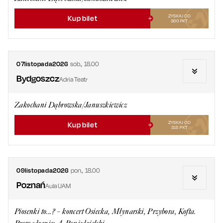
ZYSKAJ OD
Kup bilet
360
PKT
07
listopada
2026
sob.
,
18.00
Bydgoszcz
Adria Teatr
Zakochani Dąbrowska/Januszkiewicz
ZYSKAJ OD
Kup bilet
315
PKT
09
listopada
2026
pon.
,
18.00
Poznań
Aula UAM
Piosenki to...? – koncert Osiecka, Młynarski, Przybora, Kofta.