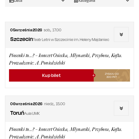
Data
Kategoria
05
września
2026
sob.
,
17.00
Szczecin
Teatr Letni w Szczecinie im. Heleny Majdaniec
Piosenki to...? – koncert Osiecka, Młynarski, Przybora, Kofta.
Prowadzenie: A. Poniedzielski
ZYSKAJ OD
Kup bilet
300
PKT
06
września
2026
niedz.
,
15.00
Toruń
Aula UMK
Piosenki to...? – koncert Osiecka, Młynarski, Przybora, Kofta.
Prowadzenie: A. Poniedzielski