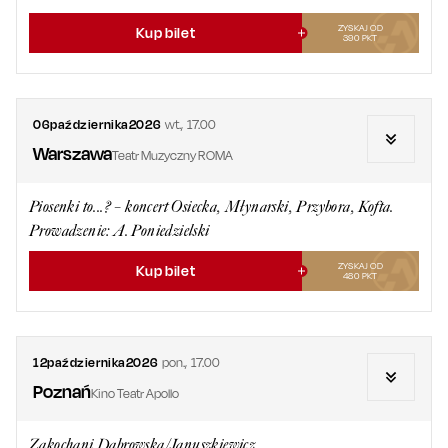
ZYSKAJ OD
Kup bilet
390
PKT
06
października
2026
wt.
,
17.00
Warszawa
Teatr Muzyczny ROMA
Piosenki to...? – koncert Osiecka, Młynarski, Przybora, Kofta.
Prowadzenie: A. Poniedzielski
ZYSKAJ OD
Kup bilet
480
PKT
12
października
2026
pon.
,
17.00
Poznań
Kino Teatr Apollo
Zakochani Dąbrowska/Januszkiewicz