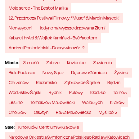
Moje serce - The Best of Marika
12. Przeźrocza Festiwal Filmowy: “Muse” & Marcin Masecki
Nienasyceni
Jedyne najwyższe drzewa na Ziemi
Kabaret hrAbi & Wojtek Kamiński - Być facetem
Andrzej Poniedzielski - Dobry wieczór...?
Miasta:
Zamość
Zabrze
Kozienice
Zawiercie
Biała Podlaska
Nowy Sącz
Dąbrowa Górnicza
Żywiec
Chrzanów
Radomsko
Ząbkowice Śląskie
Będzin
Wodzisław Śląski
Rybnik
Puławy
Kłodzko
Tarnów
Leszno
Tomaszów Mazowiecki
Wałbrzych
Kraków
Chorzów
Olsztyn
Rawa Mazowiecka
Myślibórz
Sale:
Kino Kijów. Centrum w Krakowie
Narodowa Orkiestra Symfoniczna Polskiego Radia w Katowicach