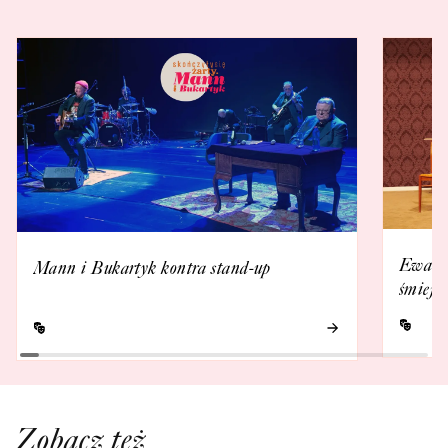
Ewa Ka
Mann i Bukartyk kontra stand-up
śmieje 
Zobacz też