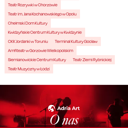
Teatr Rozrywki w Chorzowie
Teatr im. Jana Kochanowskiego w Opolu
Chełmski Dom Kultury
Kwidzyńskie Centrum Kultury w Kwidzynie
CKK Jordanki w Toruniu
Terminal Kultury Gocław
Amfiteatr w Gorzowie Wielkopolskim
Siemianowickie Centrum Kultury
Teatr Ziemi Rybnickiej
Teatr Muzyczny w Łodzi
O nas