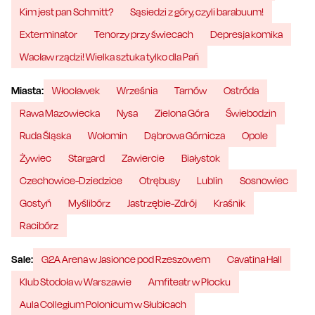
Kim jest pan Schmitt?
Sąsiedzi z góry, czyli barabuum!
Exterminator
Tenorzy przy świecach
Depresja komika
Wacław rządzi! Wielka sztuka tylko dla Pań
Miasta:
Włocławek
Września
Tarnów
Ostróda
Rawa Mazowiecka
Nysa
Zielona Góra
Świebodzin
Ruda Śląska
Wołomin
Dąbrowa Górnicza
Opole
Żywiec
Stargard
Zawiercie
Białystok
Czechowice-Dziedzice
Otrębusy
Lublin
Sosnowiec
Gostyń
Myślibórz
Jastrzębie-Zdrój
Kraśnik
Racibórz
Sale:
G2A Arena w Jasionce pod Rzeszowem
Cavatina Hall
Klub Stodoła w Warszawie
Amfiteatr w Płocku
Aula Collegium Polonicum w Słubicach