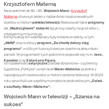
Krzysztofem Materną
Na przełomie lat 80. i 90.
Wojciech Mann
i
Krzysztof
Materna
stworzyli jeden z najbardziej rozpoznawalnych
duetów w historii
polskiej telewizji.
Realizowali takie
programy
jak „
Mądrej głowie”
,
kabaret
językowy oparty na grze słów i
inteligentnym humorze.
Kontynuacją ich współpracy były kolejne projekty, w tym
„MdM”
oraz kultowy
program „Za chwilę dalszy ciąg
programu”
, w którym tworzyli skecze oparte na absurdzie i
parodii. W programach tych gościnnie pojawiali się m.in.
Jacek
Kawalec
oraz
Katarzyna Figura.
Ich działalność
satyryczna
została doceniona – czytelnicy
tygodnika „Polityka” uznali duet
Mann–Materna
za jedne z
największych osobowości w historii polskiej telewizji. W 2023
roku powrócili we wspólnym projekcie podcastowym
„Dziady
z szuflady: Mann i Materna”.
Wojciech Mann w telewizji – „Szansa na
sukces”