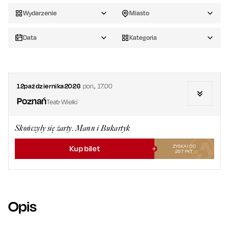
Wydarzenie
Miasto
Data
Kategoria
12
października
2026
pon.
,
17.00
Poznań
Teatr Wielki
Skończyły się żarty. Mann i Bukartyk
ZYSKAJ OD
Kup bilet
297
PKT
Opis