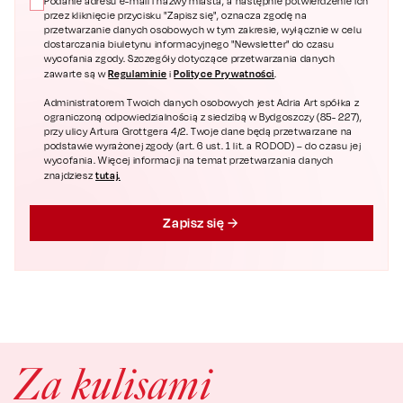
Podanie adresu e-mail i nazwy miasta, a następnie potwierdzenie ich
przez kliknięcie przycisku "Zapisz się", oznacza zgodę na
przetwarzanie danych osobowych w tym zakresie, wyłącznie w celu
dostarczania biuletynu informacyjnego "Newsletter" do czasu
wycofania zgody. Szczegóły dotyczące przetwarzania danych
Regulaminie
Polityce Prywatności
zawarte są w
i
.
Administratorem Twoich danych osobowych jest Adria Art spółka z
ograniczoną odpowiedzialnością z siedzibą w Bydgoszczy (85- 227),
przy ulicy Artura Grottgera 4/2. Twoje dane będą przetwarzane na
podstawie wyrażonej zgody (art. 6 ust. 1 lit. a RODOD) – do czasu jej
wycofania. Więcej informacji na temat przetwarzania danych
tutaj.
znajdziesz
Zapisz się
Za kulisami