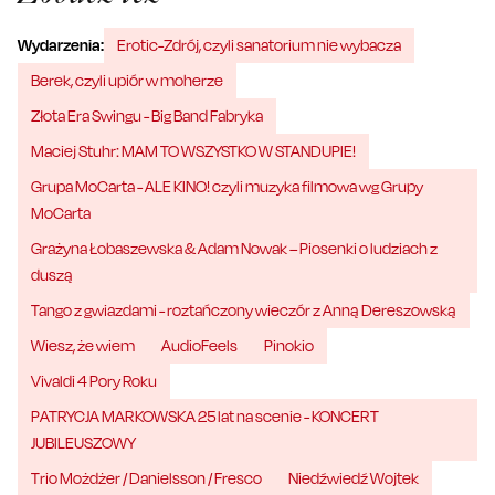
Wydarzenia:
Erotic-Zdrój, czyli sanatorium nie wybacza
Berek, czyli upiór w moherze
Złota Era Swingu - Big Band Fabryka
Maciej Stuhr: MAM TO WSZYSTKO W STANDUPIE!
Grupa MoCarta - ALE KINO! czyli muzyka filmowa wg Grupy
MoCarta
Grażyna Łobaszewska & Adam Nowak – Piosenki o ludziach z
duszą
Tango z gwiazdami - roztańczony wieczór z Anną Dereszowską
Wiesz, że wiem
AudioFeels
Pinokio
Vivaldi 4 Pory Roku
PATRYCJA MARKOWSKA 25 lat na scenie - KONCERT
JUBILEUSZOWY
Trio Możdżer / Danielsson / Fresco
Niedźwiedź Wojtek