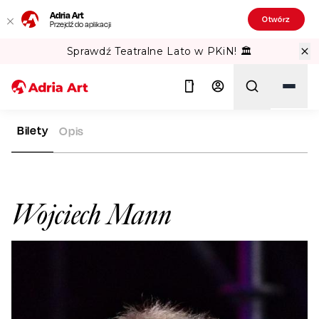
Adria Art
Otwórz
Przejdź do aplikacji
Sprawdź Teatralne Lato w PKiN! 🏛️
Bilety
Opis
ADRIA ART
ARTYŚCI
WOJCIECH MANN
Szukaj
Wojciech Mann