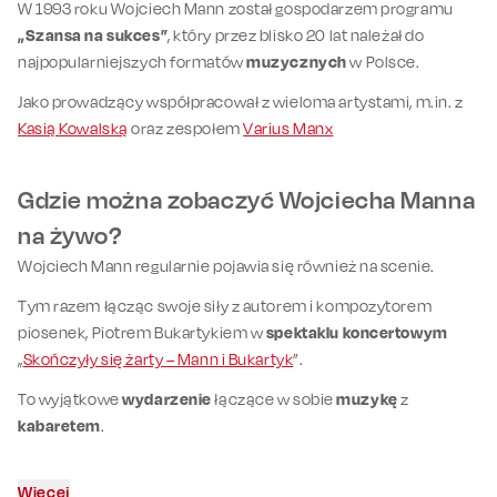
W 1993 roku Wojciech Mann został gospodarzem programu
„Szansa na sukces”
, który przez blisko 20 lat należał do
najpopularniejszych formatów
muzycznych
w Polsce.
Jako prowadzący współpracował z wieloma artystami, m.in. z
Kasią Kowalską
oraz zespołem
Varius Manx
Gdzie można zobaczyć Wojciecha Manna
na żywo?
Wojciech Mann regularnie pojawia się również na scenie.
Tym razem łącząc swoje siły z autorem i kompozytorem
piosenek, Piotrem Bukartykiem w
spektaklu koncertowym
„
Skończyły się żarty – Mann i Bukartyk
”.
To wyjątkowe
wydarzenie
łączące w sobie
muzykę
z
kabaretem
.
Więcej