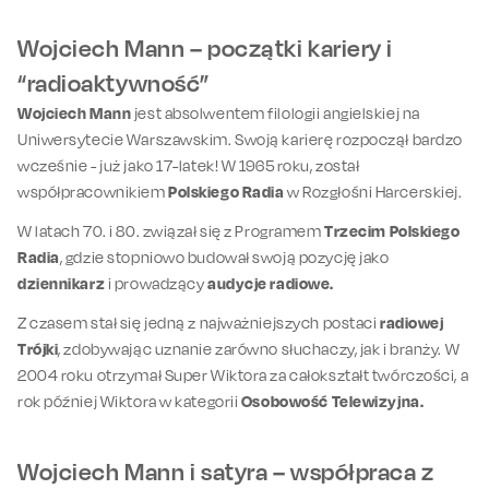
Wojciech Mann – początki kariery i
“radioaktywność”
Wojciech Mann
jest absolwentem filologii angielskiej na
Uniwersytecie Warszawskim. Swoją karierę rozpoczął bardzo
wcześnie - już jako 17-latek! W 1965 roku, został
współpracownikiem
Polskiego Radia
w Rozgłośni Harcerskiej.
W latach 70. i 80. związał się z Programem
Trzecim Polskiego
Radia
, gdzie stopniowo budował swoją pozycję jako
dziennikarz
i prowadzący
audycje radiowe.
Z czasem stał się jedną z najważniejszych postaci
radiowej
Trójki
, zdobywając uznanie zarówno słuchaczy, jak i branży. W
2004 roku otrzymał Super Wiktora za całokształt twórczości, a
rok później Wiktora w kategorii
Osobowość Telewizyjna.
Wojciech Mann i satyra – współpraca z