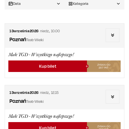
Data
Kategoria
13
września
2026
niedz.
,
10.00
Poznań
Teatr Wielki
Małe TGD - Wszystkiego najlepszego!
ZYSKAJ OD
Kup bilet
207
PKT
13
września
2026
niedz.
,
12.15
Poznań
Teatr Wielki
Małe TGD - Wszystkiego najlepszego!
ZYSKAJ OD
Kup bilet