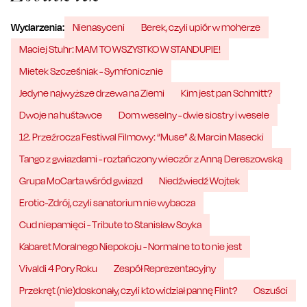
Wydarzenia:
Nienasyceni
Berek, czyli upiór w moherze
Maciej Stuhr: MAM TO WSZYSTKO W STANDUPIE!
Mietek Szcześniak - Symfonicznie
Jedyne najwyższe drzewa na Ziemi
Kim jest pan Schmitt?
Dwoje na huśtawce
Dom weselny - dwie siostry i wesele
12. Przeźrocza Festiwal Filmowy: “Muse” & Marcin Masecki
Tango z gwiazdami - roztańczony wieczór z Anną Dereszowską
Grupa MoCarta wśród gwiazd
Niedźwiedź Wojtek
Erotic-Zdrój, czyli sanatorium nie wybacza
Cud niepamięci - Tribute to Stanisław Soyka
Kabaret Moralnego Niepokoju - Normalne to to nie jest
Vivaldi 4 Pory Roku
Zespół Reprezentacyjny
Przekręt (nie)doskonały, czyli kto widział pannę Flint?
Oszuści