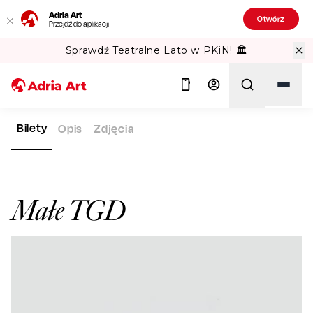
Adria Art
Otwórz
Przejdź do aplikacji
Sprawdź Teatralne Lato w PKiN! 🏛️
Bilety
Opis
Zdjęcia
ADRIA ART
ARTYŚCI
MAŁE TGD
Szukaj
Małe TGD