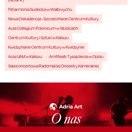
Filharmonia Sudecka w Wałbrzychu
Nowa Dekadencja - Szczecińskie Centrum Kultury
Aula Collegium Polonicum w Słubicach
Centrum Kultury i Sztuki w Kaliszu
Kwidzyńskie Centrum Kultury w Kwidzynie
Aula UAM w Kaliszu
Amfiteatr Tysiąclecia w Opolu
Sala koncertowa Radomskiej Orkiestry Kameralnej
O nas