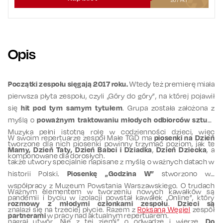
207
PKT
Opis
Początki zespołu sięgają 2017 roku.
Wtedy też premierę miała
pierwsza płyta zespołu, czyli „Góry do góry”, na której pojawił
się
hit pod tym samym tytułem
. Grupa została założona z
myślą o
poważnym traktowaniu młodych odbiorców sztuki
.
Muzyka pełni istotną rolę w codzienności dzieci, więc
W swoim repertuarze zespół Małe TGD ma
piosenki na Dzień
tworzone dla nich piosenki powinny trzymać poziom, jak te
Mamy, Dzień Taty, Dzień Babci i Dziadka
,
Dzień Dziecka
, a
komponowane dla dorosłych.
także utwory specjalnie napisane z myślą o ważnych datach w
historii Polski.
Piosenkę „Godzina W”
stworzono we
współpracy z Muzeum Powstania Warszawskiego. O trudach
Ważnym elementem w tworzeniu nowych kawałków są
pandemii i byciu w izolacji powstał kawałek „Online”, który
rozmowy z młodymi członkami zespołu
.
Dzieci są
znalazł się na trzeciej płycie. Razem z
Roksaną Węgiel
zespół
partnerami
w pracy nad aktualnym repertuarem.
nagrał utwór „Nie z tej ziemi” o odwadze i wierze.
Do