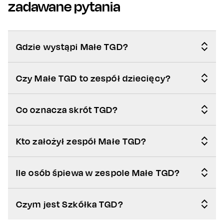
zadawane pytania
scenie hali COS Torwar w Warszawie pojawią się animacje dla
dzieci, ogromne ekrany LED i efekty specjalne, jakich dotąd
grupie nie towarzyszyły.
Wydarzenie to nie tylko muzyka, ale pełna radości i rodzinnej
Gdzie wystąpi Małe TGD?
zabawy uczta – porywające piosenki, taneczne aranżacje oraz
komunikaty skierowane zarówno do najmłodszych, jak i
Czy Małe TGD to zespół dziecięcy?
dorosłych, tworzą klimat, w którym każdy może poczuć się
częścią spektaklu.
Co oznacza skrót TGD?
Kto założył zespół Małe TGD?
Ile osób śpiewa w zespole Małe TGD?
Czym jest Szkółka TGD?