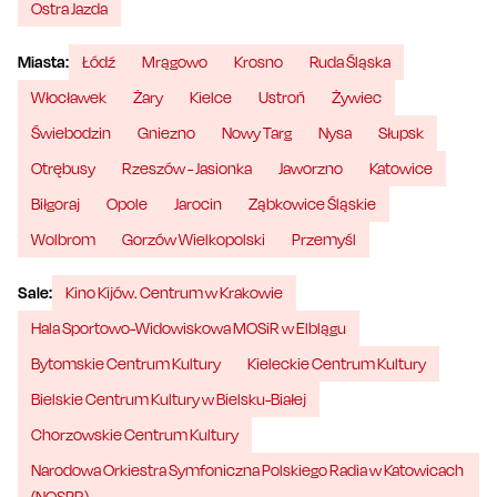
Ostra Jazda
Miasta:
Łódź
Mrągowo
Krosno
Ruda Śląska
Włocławek
Żary
Kielce
Ustroń
Żywiec
Świebodzin
Gniezno
Nowy Targ
Nysa
Słupsk
Otrębusy
Rzeszów - Jasionka
Jaworzno
Katowice
Biłgoraj
Opole
Jarocin
Ząbkowice Śląskie
Wolbrom
Gorzów Wielkopolski
Przemyśl
Sale:
Kino Kijów. Centrum w Krakowie
Hala Sportowo-Widowiskowa MOSiR w Elblągu
Bytomskie Centrum Kultury
Kieleckie Centrum Kultury
Bielskie Centrum Kultury w Bielsku-Białej
Chorzowskie Centrum Kultury
Narodowa Orkiestra Symfoniczna Polskiego Radia w Katowicach
(NOSPR)