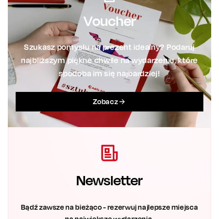
Voucher
Szukasz pomysłu na prezent idealny? Podaruj
najbliższym piękne chwile na wydarzeniu, które
spodoba im się najbardziej!
Zobacz
Newsletter
Bądź zawsze na bieżąco - rezerwuj najlepsze miejsca
na największe wydarzenia.