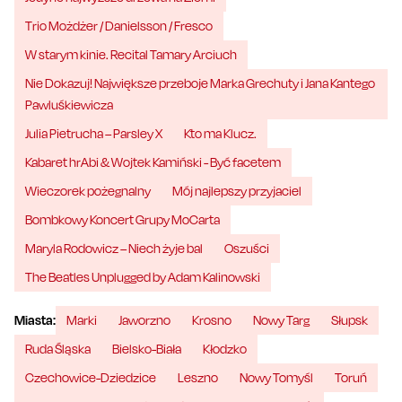
Trio Możdżer / Danielsson / Fresco
W starym kinie. Recital Tamary Arciuch
Nie Dokazuj! Największe przeboje Marka Grechuty i Jana Kantego
Pawluśkiewicza
Julia Pietrucha – Parsley X
Kto ma Klucz.
Kabaret hrAbi & Wojtek Kamiński - Być facetem
Wieczorek pożegnalny
Mój najlepszy przyjaciel
Bombkowy Koncert Grupy MoCarta
Maryla Rodowicz – Niech żyje bal
Oszuści
The Beatles Unplugged by Adam Kalinowski
Miasta:
Marki
Jaworzno
Krosno
Nowy Targ
Słupsk
Ruda Śląska
Bielsko-Biała
Kłodzko
Czechowice-Dziedzice
Leszno
Nowy Tomyśl
Toruń