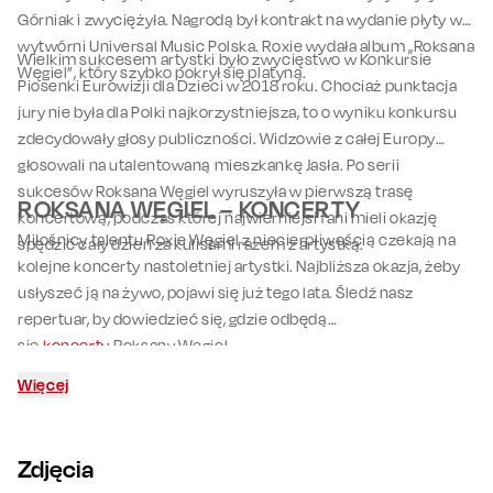
Górniak i zwyciężyła. Nagrodą był kontrakt na wydanie płyty w
wytwórni Universal Music Polska. Roxie wydała album „Roksana
Wielkim sukcesem artystki było zwycięstwo w Konkursie
Węgiel”, który szybko pokrył się platyną.
Piosenki Eurowizji dla Dzieci w 2018 roku. Chociaż punktacja
jury nie była dla Polki najkorzystniejsza, to o wyniku konkursu
zdecydowały głosy publiczności. Widzowie z całej Europy
głosowali na utalentowaną mieszkankę Jasła. Po serii
sukcesów Roksana Węgiel wyruszyła w pierwszą trasę
ROKSANA WĘGIEL – KONCERTY
koncertową, podczas której najwierniejsi fani mieli okazję
Miłośnicy talentu Roxie Węgiel z niecierpliwością czekają na
spędzić cały dzień za kulisami razem z artystką.
kolejne koncerty nastoletniej artystki. Najbliższa okazja, żeby
usłyszeć ją na żywo, pojawi się już tego lata. Śledź nasz
repertuar, by dowiedzieć się, gdzie odbędą
się
koncerty
Roksany Węgiel.
Więcej
Zdjęcia