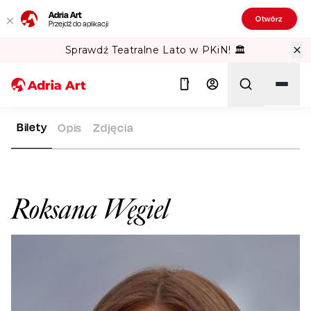
Adria Art
Otwórz
Przejdź do aplikacji
Sprawdź Teatralne Lato w PKiN! 🏛️
Bilety
Opis
Zdjęcia
ADRIA ART
ARTYŚCI
ROKSANA WĘGIEL
Szukaj
Roksana Węgiel