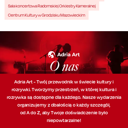
Sala koncertowa Radomskiej Orkiestry Kameralnej
Centrum Kultury w Grodzisku Mazowieckim
O nas
Adria Art - Twój przewodnik w świecie kultury i
rozrywki. Tworzymy przestrzeń,
w której
kultura i
rozrywka są dostępne dla każdego. Nasze wydarzenia
organizujemy
z dbałością
o każdy szczegół,
od A do Z, aby
Twoje doświadczenie było
niepowtarzalne!