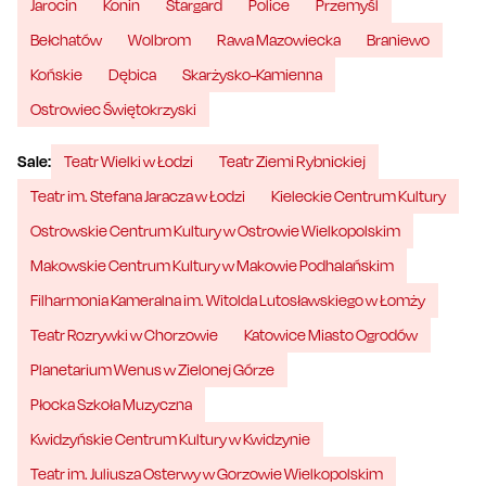
Jarocin
Konin
Stargard
Police
Przemyśl
Bełchatów
Wolbrom
Rawa Mazowiecka
Braniewo
Końskie
Dębica
Skarżysko-Kamienna
Ostrowiec Świętokrzyski
Sale:
Teatr Wielki w Łodzi
Teatr Ziemi Rybnickiej
Teatr im. Stefana Jaracza w Łodzi
Kieleckie Centrum Kultury
Ostrowskie Centrum Kultury w Ostrowie Wielkopolskim
Makowskie Centrum Kultury w Makowie Podhalańskim
Filharmonia Kameralna im. Witolda Lutosławskiego w Łomży
Teatr Rozrywki w Chorzowie
Katowice Miasto Ogrodów
Planetarium Wenus w Zielonej Górze
Płocka Szkoła Muzyczna
Kwidzyńskie Centrum Kultury w Kwidzynie
Teatr im. Juliusza Osterwy w Gorzowie Wielkopolskim