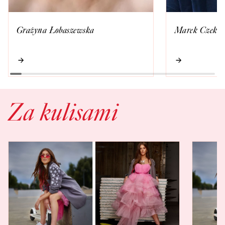
Grażyna Łobaszewska
Marek Czekał
Za kulisami