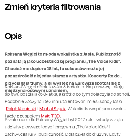
Zmień kryteria filtrowania
Opis
Roksana Węgiel to młoda wokalistka z Jasła. Publiczność
poznała ją jako uczestniczkę programu „The Voice Kids”.
Chociaż ma dopiero 16 lat, to sukcesów może jej
pozazdrościć niejedna starsza artystka. Koncerty Roxie
przyciągają tłumy, a jej występ na Eurowizji spotkał się z
Roksana Węgiel debiutowała w kościele. Na pierwszą lekcję
międzynarodowym uznaniem.
śpiewu poszła jako 8-latka, a krótko po tym dołączyła do scholi.
Podobnie zaczynali też inni utalentowani mieszkańcy Jasła –
Ralph Kaminski
i
Michał Szpak
. Wokalistka współpracowała
także z zespołem
Małe TGD
.
Przełomem dla Roksany Węgiel był 2017 rok – wtedy wzięła
udział w pierwszej edycji programu „The Voice Kids” i
zachwyciła jury i publiczność. Dołączyła do drużyny Edyty