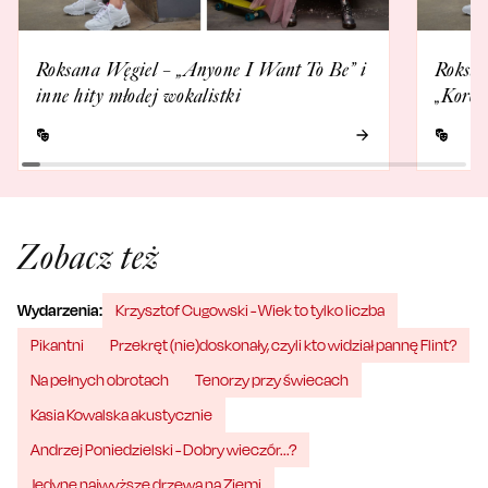
Roksana Węgiel – „Anyone I Want To Be” i
Roksan
inne hity młodej wokalistki
„Koron
Zobacz też
Wydarzenia:
Krzysztof Cugowski - Wiek to tylko liczba
Pikantni
Przekręt (nie)doskonały, czyli kto widział pannę Flint?
Na pełnych obrotach
Tenorzy przy świecach
Kasia Kowalska akustycznie
Andrzej Poniedzielski - Dobry wieczór...?
Jedyne najwyższe drzewa na Ziemi