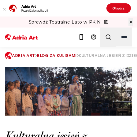
Adria Art
Otwórz
Przejdź do aplikacji
Sprawdź Teatralne Lato w PKiN! 🏛️
ADRIA ART
BLOG ZA KULISAMI
KULTURALNA JESIEŃ Z DZI
Szukaj
Kulturalna jesień z