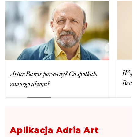
Współ
Artur Barciś porwany? Co spotkało
Benef
znanego aktora?
Aplikacja Adria Art