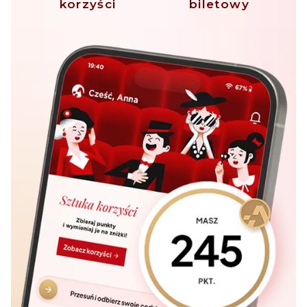
korzyści
biletowy