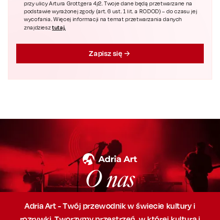
przy ulicy Artura Grottgera 4/2. Twoje dane będą przetwarzane na
podstawie wyrażonej zgody (art. 6 ust. 1 lit. a RODOD) – do czasu jej
wycofania. Więcej informacji na temat przetwarzania danych
tutaj.
znajdziesz
Zapisz się
O nas
Adria Art - Twój przewodnik w świecie kultury i
rozrywki. Tworzymy przestrzeń,
w której
kultura i