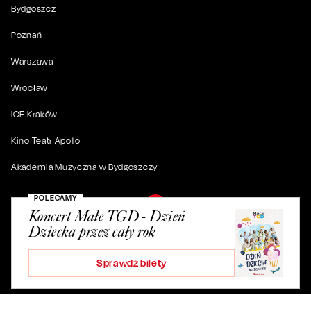
Bydgoszcz
Poznań
Warszawa
Wrocław
ICE Kraków
Kino Teatr Apollo
Akademia Muzyczna w Bydgoszczy
POLECAMY
Koncert Małe TGD - Dzień
Dziecka przez cały rok
© 2019-
2026
. Wszystkie prawa zastrzeżone.
Sprawdź bilety
ul. Artura Grottgera 4/2, 85-227 Bydgoszcz