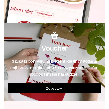
Voucher
Szukasz pomysłu na prezent idealny? Podaruj
najbliższym piękne chwile na wydarzeniu, które
spodoba im się najbardziej!
Zobacz