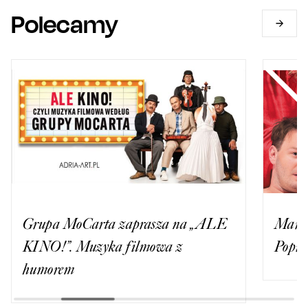
Polecamy
Grupa MoCarta zaprasza na „ALE
Marek
KINO!”. Muzyka filmowa z
Popie
humorem