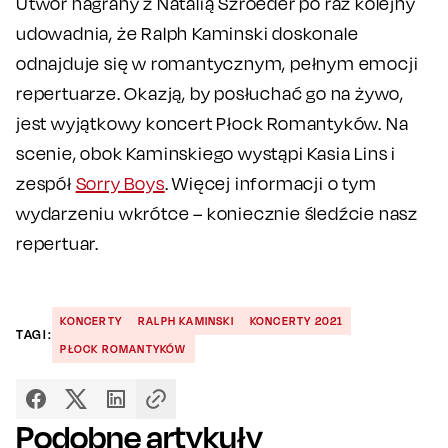
Utwór nagrany z Natalią Szroeder po raz kolejny
udowadnia, że Ralph Kaminski doskonale
odnajduje się w romantycznym, pełnym emocji
repertuarze. Okazją, by posłuchać go na żywo,
jest wyjątkowy koncert Płock Romantyków. Na
scenie, obok Kaminskiego wystąpi Kasia Lins i
zespół
Sorry Boys
. Więcej informacji o tym
wydarzeniu wkrótce – koniecznie śledźcie nasz
repertuar.
KONCERTY
RALPH KAMINSKI
KONCERTY 2021
TAGI:
PŁOCK ROMANTYKÓW
Podobne artykuły