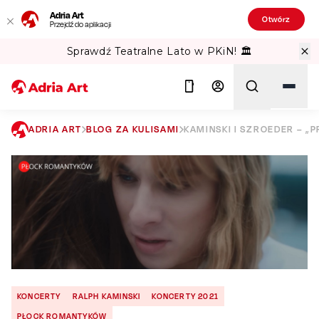
Adria Art
Otwórz
Przejdź do aplikacji
Sprawdź Teatralne Lato w PKiN! 🏛️
ADRIA ART
BLOG ZA KULISAMI
KAMINSKI I SZROEDER – „
Szukaj
KONCERTY
RALPH KAMINSKI
KONCERTY 2021
PŁOCK ROMANTYKÓW