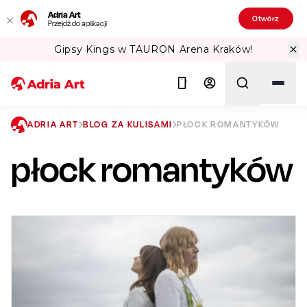
Adria Art
Otwórz
Przejdź do aplikacji
RON Arena Kraków!
Sprawdź Teatralne
ADRIA ART
BLOG ZA KULISAMI
PŁOCK ROMANTYKÓW
płock romantyków
Szukaj