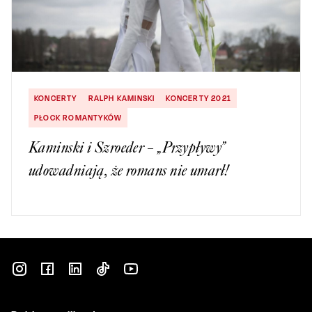
KONCERTY
RALPH KAMINSKI
KONCERTY 2021
PŁOCK ROMANTYKÓW
Kaminski i Szroeder – „Przypływy”
udowadniają, że romans nie umarł!