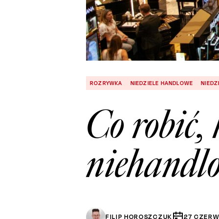
ROZRYWKA
NIEDZIELE HANDLOWE
NIEDZ
Co robić, 
niehandl
FILIP HOROSZCZUK
27
CZERW