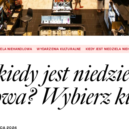
IELA NIEHANDLOWA
WYDARZENIA KULTURALNE
KIEDY JEST NIEDZIELA N
kiedy jest niedzi
owa? Wybierz ku
CA
2024