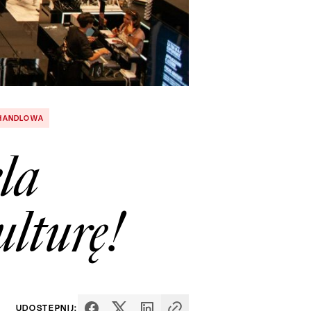
IEHANDLOWA
ela
lturę!
UDOSTĘPNIJ: