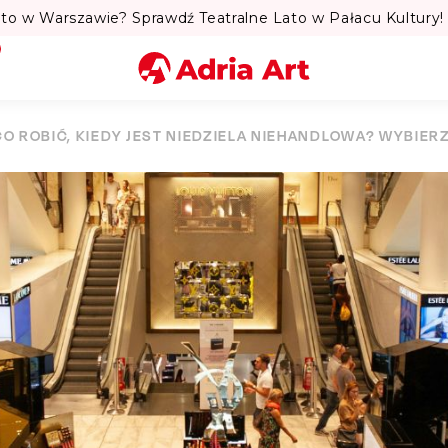
to w Warszawie? Sprawdź Teatralne Lato w Pałacu Kultury! 
Miasto
CO ROBIĆ, KIEDY JEST NIEDZIELA NIEHANDLOWA? WYBIERZ
Kategoria
Szukaj