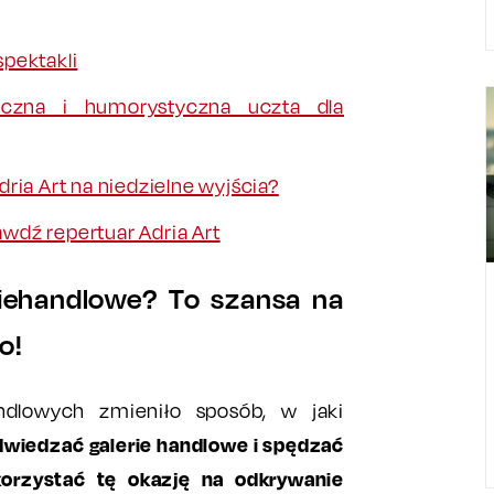
pektakli
czna i humorystyczna uczta dla
ria Art na niedzielne wyjścia?
rawdź repertuar Adria Art
niehandlowe? To szansa na
o!
ndlowych zmieniło sposób, w jaki
wiedzać galerie handlowe i spędzać
orzystać tę okazję na odkrywanie