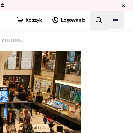
🏛️
Koszyk
Logowanie
 KULTURĘ!