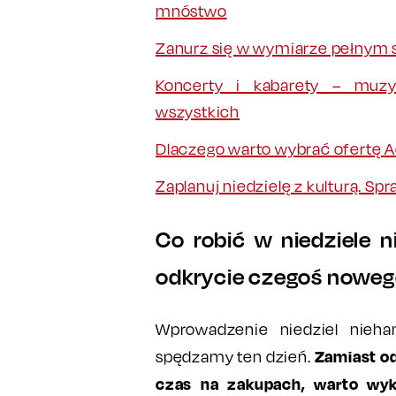
mnóstwo
Zanurz się w wymiarze pełnym s
Koncerty i kabarety – muzy
wszystkich
Dlaczego warto wybrać ofertę Ad
Zaplanuj niedzielę z kulturą. Sp
Co robić w niedziele 
odkrycie czegoś noweg
Wprowadzenie niedziel nieha
Zamiast od
spędzamy ten dzień.
czas na zakupach, warto wyk