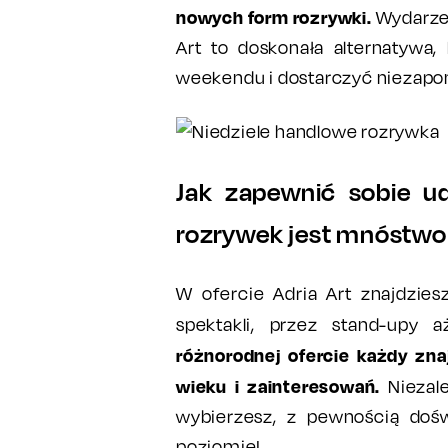
nowych form rozrywki.
Wydarzen
Art to doskonała alternatywa
weekendu i dostarczyć niezap
Jak zapewnić sobie ud
rozrywek jest mnóstwo
W ofercie Adria Art znajdzies
spektakli, przez stand-upy 
różnorodnej ofercie każdy znaj
wieku i zainteresowań.
Niezale
wybierzesz, z pewnością doś
poziomie!