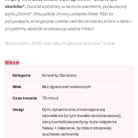
skarbów”.
Dwa lata później, w okresie pandemii, pojawiła się
płyta „Online”. Wszystkie utwory zespołu Małe TGD to
porywające, energiczne i pełne radości piosenki, które w lekki i
przyjemny sposób przekazują ważne treści.
Na początku 2020 roku album „Wyspa skarbów” został
nominowany do Fryderyka w kategorii muzyka dziecięca i
młodzieżowa.
Zespół Małe TGD może pochwalić się
Więcej
współpracą ze znanymi artystami, m.in. z
Roksaną Węgiel
.
Kategoria
Koncerty
, Dla dzieci
Największy hit Małego TGD to z pewnością utwór „Góry do
Wiek
Bez ograniczeń wiekowych
góry”, rozpoczynający się słowami „Piękny świat
przemierzasz po maleńku […]”. Teledysk do tego utworu
Czas trwania
75 minut
zgromadził już ponad 100 milionów wyświetleń na YouTube!
Uwagi
Dym, dynamicznie zmieniające się
oświetlenie (w tym światło stroboskopowe),
Dzieciaki koncertują na żywo, a każdy występ Małego TGD to
iskry, konfetti/serpentyny, duże natężenie
mnóstwo skocznych utworów, przebojowych fraz i wyjątkowe
hałasu + zalecenie, by dzieci stosowały
dziecięce głosy.
słuchawki ochronne