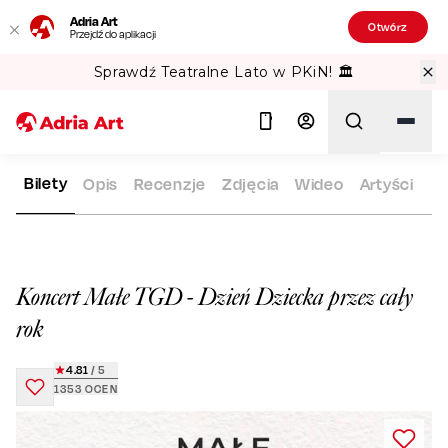
Adria Art
Otwórz
Przejdź do aplikacji
Sprawdź Teatralne Lato w PKiN! 🏛️
Bilety
Opis
Recenzje
Zdjęcia
Wideo
Artyści
ADRIA ART
REPERTUAR
KONCERT MAŁE TGD - DZIEŃ DZIE
Szukaj
Koncert Małe TGD - Dzień Dziecka przez cały
rok
4.81
/ 5
1353
OCEN