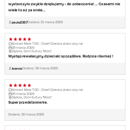
wystarczyło zwykłe dziękujemy - do zobaczenia! ... Czasami nie
wiele to aż za wiele...
paula2357
Dodano:
31
marca
2026
Koncert Małe TGD - Dzień Dziecka przez cały rok
29
marca
2026
Dębica, Dom Kultury "Mors"
Występ rewelacyjny, dzieciaki szczęśliwe. Rodzice również !
Joanna
Dodano:
30
marca
2026
Koncert Małe TGD - Dzień Dziecka przez cały rok
29
marca
2026
Dębica, Dom Kultury "Mors"
Super przedstawienie.
Dodano:
30
marca
2026