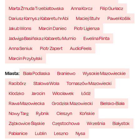
Marta Żmuda Trzebiatowska
Anna Korcz
Filip Gurłacz
Dariusz Kamys z Kabaretu hrAbi
Maciej Stuhr
Paweł Koślik
Jakub Wons
Marcin Daniec
Piotr Ligienza
Jadwiga Basińska z Kabaretu Mumio
Ewelina Flinta
Anna Seniuk
Piotr Zapert
AudioFeels
Marcin Przybylski
Miasta:
Biała Podlaska
Braniewo
Wysokie Mazowieckie
Racibórz
Stalowa Wola
Tomaszów Mazowiecki
Kłodzko
Jarocin
Włocławek
Łódź
Rawa Mazowiecka
Grodzisk Mazowiecki
Bielsko-Biała
Nowy Targ
Rybnik
Cieszyn
Końskie
Ząbkowice Śląskie
Częstochowa
Września
Białystok
Pabianice
Lublin
Leszno
Nysa