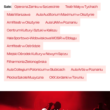
Sale:
Opera na Zamku w Szczecinie
Teatr Mały w Tychach
Mała Warszawa
Aula Auditorium Maximum w Olsztynie
Amfiteatr w Olsztynie
Aula UAM w Poznaniu
Centrum Kultury i Sztuki w Kaliszu
Hala Sportowo-Widowiskowa MOSiR w Elblągu
Amfiteatr w Ostródzie
Miejski Ośrodek Kultury w Nowym Sączu
Filharmonia Zielonogórska
Aula Collegium Polonicum w Słubicach
Aula Artis w Poznaniu
Płocka Szkoła Muzyczna
CKK Jordanki w Toruniu