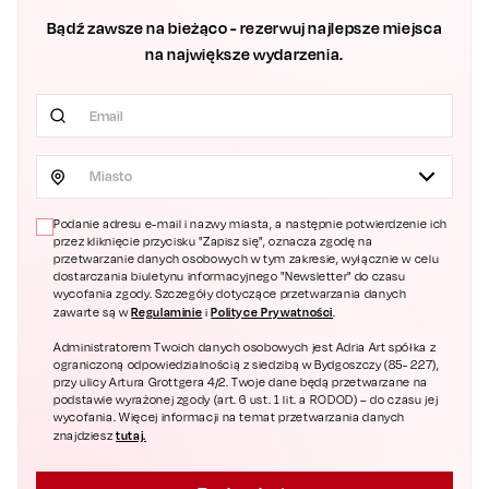
Bądź zawsze na bieżąco - rezerwuj najlepsze miejsca
na największe wydarzenia.
Miasto
Podanie adresu e-mail i nazwy miasta, a następnie potwierdzenie ich
przez kliknięcie przycisku "Zapisz się", oznacza zgodę na
przetwarzanie danych osobowych w tym zakresie, wyłącznie w celu
dostarczania biuletynu informacyjnego "Newsletter" do czasu
wycofania zgody. Szczegóły dotyczące przetwarzania danych
Regulaminie
Polityce Prywatności
zawarte są w
i
.
Administratorem Twoich danych osobowych jest Adria Art spółka z
ograniczoną odpowiedzialnością z siedzibą w Bydgoszczy (85- 227),
przy ulicy Artura Grottgera 4/2. Twoje dane będą przetwarzane na
podstawie wyrażonej zgody (art. 6 ust. 1 lit. a RODOD) – do czasu jej
wycofania. Więcej informacji na temat przetwarzania danych
tutaj.
znajdziesz