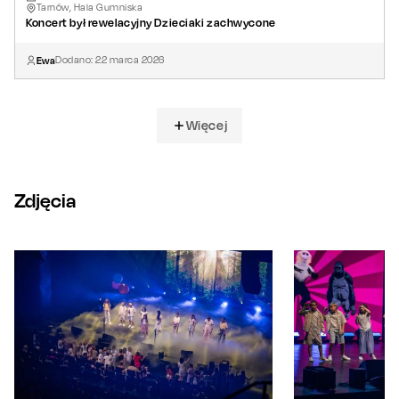
Tarnów, Hala Gumniska
Koncert był rewelacyjny Dzieciaki zachwycone
Ewa
Dodano:
22
marca
2026
Więcej
Zdjęcia