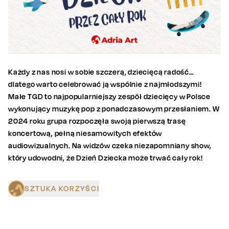
Każdy z nas nosi w sobie szczerą, dziecięcą radość…
dlatego warto celebrować ją wspólnie z najmłodszymi!
Małe TGD to najpopularniejszy zespół dziecięcy w Polsce
wykonujący muzykę pop z ponadczasowym przesłaniem. W
2024 roku grupa rozpoczęła swoją pierwszą trasę
koncertową, pełną niesamowitych efektów
audiowizualnych. Na widzów czeka niezapomniany show,
który udowodni, że Dzień Dziecka może trwać cały rok!
SZTUKA KORZYŚCI