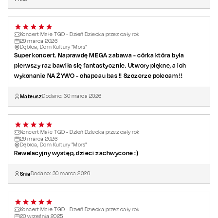
Koncert Małe TGD - Dzień Dziecka przez cały rok
29
marca
2026
Dębica, Dom Kultury "Mors"
Super koncert. Naprawdę MEGA zabawa - córka która była
pierwszy raz bawiła się fantastycznie. Utwory piękne, a ich
wykonanie NA ŻYWO - chapeau bas !! Szczerze polecam !!
Mateusz
Dodano:
30
marca
2026
Koncert Małe TGD - Dzień Dziecka przez cały rok
29
marca
2026
Dębica, Dom Kultury "Mors"
Rewelacyjny występ, dzieci zachwycone :)
Snia
Dodano:
30
marca
2026
Koncert Małe TGD - Dzień Dziecka przez cały rok
20
września
2025