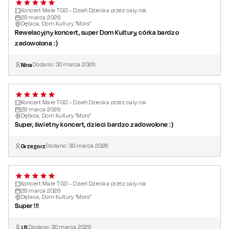
Koncert Małe TGD - Dzień Dziecka przez cały rok
29
marca
2026
Dębica, Dom Kultury "Mors"
Rewelacyjny koncert, super Dom Kultury, córka bardzo
zadowolona :)
Nina
Dodano:
30
marca
2026
Koncert Małe TGD - Dzień Dziecka przez cały rok
29
marca
2026
Dębica, Dom Kultury "Mors"
Super, świetny koncert, dzieci bardzo zadowolone :)
Grzegorz
Dodano:
30
marca
2026
Koncert Małe TGD - Dzień Dziecka przez cały rok
29
marca
2026
Dębica, Dom Kultury "Mors"
Super !!!
J.B.
Dodano:
30
marca
2026