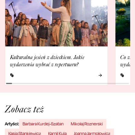
Kulturalna jesień z dzieckiem. Jakie
Co zna
wydarzenia wybrać z repertuaru?
wydarz
Zobacz też
Artyści:
Barbara Kurdej-Szatan
Mikołaj Roznerski
Kasia Stankiewicz
Kamil Kula
Joanna Jarmołowicz