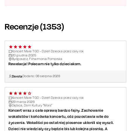
W 2024 roku Małe TGD wyruszyło w swoją pierwszą trasę
koncertową pod nazwą „Dzień Dziecka przez cały rok”. Z tej
okazji została przygotowana niezwykła oprawa audiowizualna,
Recenzje (
1353
)
pełna efektów specjalnych i wizualizacji. Dzięki temu udział w
koncercie Małego TGD stanie się niezapomnianym
przeżyciem zarówno dla dzieci, jak i dorosłych.
Koncert Małe TGD - Dzień Dziecka przez cały rok
20
grudnia
2025
Sprawdź
repertuar wydarzeń
i zarezerwuj dla siebie i
Bydgoszcz, Filharmonia Pomorska
Rewelacja! Polecam nie tylko dzieciakom.
najbliższych bilety na koncert zespołu Małe TGD!
Dorota
Dodano:
06
sierpnia
2026
Koncert Małe TGD - Dzień Dziecka przez cały rok
29
marca
2026
Dębica, Dom Kultury "Mors"
Koncert wraz z cała oprawą bardzo fajny. Zachowanie
wokalistów i końcówka koncertu, cóż pozostawia wile do
życzenia. Wokaliści po ostatniej piosence ukłonili się wyszli.
Dzieci nie wiedziały czy będzie bis lub kolejna piosnką. A