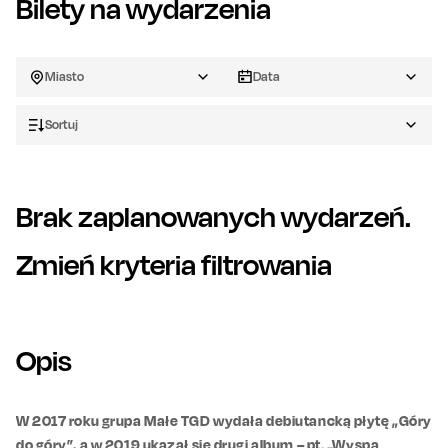
Bilety na wydarzenia
Miasto
Data
Sortuj
Brak zaplanowanych wydarzeń.
Zmień kryteria filtrowania
Opis
W 2017 roku grupa Małe TGD wydała debiutancką płytę „Góry
do góry”, a w 2019 ukazał się drugi album – pt. „Wyspa