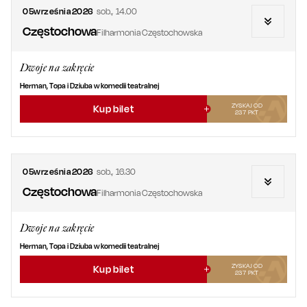
05
września
2026
sob.
,
14.00
Częstochowa
Filharmonia Częstochowska
Dwoje na zakręcie
Herman, Topa i Dziuba w komedii teatralnej
ZYSKAJ OD
Kup bilet
237
PKT
05
września
2026
sob.
,
16.30
Częstochowa
Filharmonia Częstochowska
Dwoje na zakręcie
Herman, Topa i Dziuba w komedii teatralnej
ZYSKAJ OD
Kup bilet
237
PKT