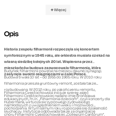
Więcej
Opis
Historia zespołu filharmonii rozpoczęła się koncertem
symfonicznym w 1945 roku, ale orkiestra musiała czekać na
własną siedzibę kolejnych 20 lat. Wspierana przez
mieszkańców budowa zaowocowała filharmonią, która
Budynek filharmonii powstał na miejscu dawnej synagogi.
zasłynęła swoimi osiągnięciami w całej Polsce.
Budowa trwała 10 lat – od 1955 do 1965 roku. W 2010 roku
filharmonia przeszła gruntowny remont, została także
rozbudowana. W 2012 roku, po zakończeniu remontu,
Filharmonia Częstochowska inicjuje szereg zajęć
Filharmonii Częstochowskiej nadano imię Bronisława
edukacyjnych, m.in. „Filharmonia dzieciom”, czyli koncerty dla
Hubermana, wirtuoza skrzypcowego żydowskiego
najmłodszych z uwzględnieniem wieku i możliwości
pochodzenia. W tym samym roku rozpoczęła się działalność
słuchaczy. Instytucja odpowiada także za organizację
chóru Filharmonii Częstochowskiej „Collegium Cantorum”.