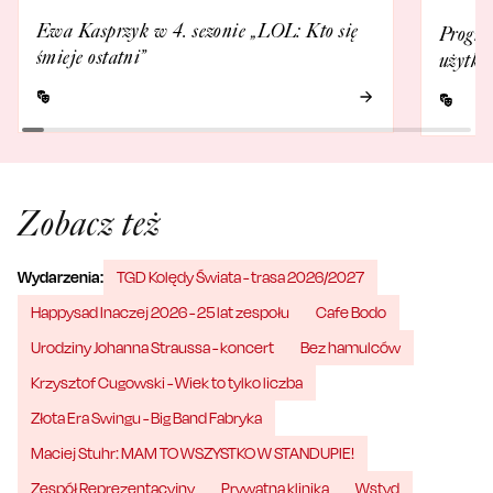
Ewa Kasprzyk w 4. sezonie „LOL: Kto się
Progra
śmieje ostatni”
użytko
Zobacz też
Wydarzenia:
TGD Kolędy Świata - trasa 2026/2027
Happysad Inaczej 2026 - 25 lat zespołu
Cafe Bodo
Urodziny Johanna Straussa - koncert
Bez hamulców
Krzysztof Cugowski - Wiek to tylko liczba
Złota Era Swingu - Big Band Fabryka
Maciej Stuhr: MAM TO WSZYSTKO W STANDUPIE!
Zespół Reprezentacyjny
Prywatna klinika
Wstyd