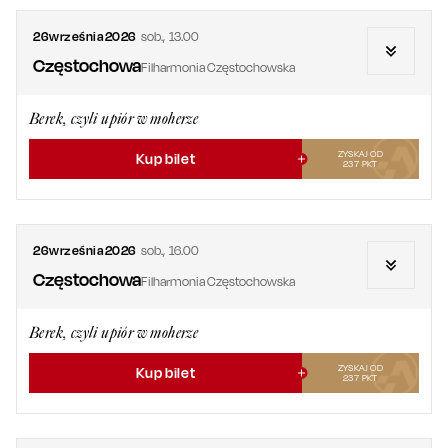
26
września
2026
sob.
,
13.00
Częstochowa
Filharmonia Częstochowska
Berek, czyli upiór w moherze
ZYSKAJ OD
Kup bilet
237
PKT
26
września
2026
sob.
,
16.00
Częstochowa
Filharmonia Częstochowska
Berek, czyli upiór w moherze
ZYSKAJ OD
Kup bilet
237
PKT