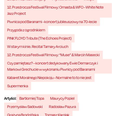
12. Przeźrocza Festiwal Filmowy: Omasta & WFO - White Note
Jazz Project
Piwnica pod Baranami - koncert jubileuszowy na 70-lecie
Przygoda z ogrodnikiem
PINK FLOYD Tribute (The Echoes Project)
W starym kinie. Recital Tamary Arciuch
12. Przeźrocza Festiwal Filmowy: “Muse” & Marcin Masecki
Czy pamiętasz? – koncert dedykowany Ewie Demarczyk i
Markowi Grechucie w wykonaniu Piwnicy pod Baranami
Kabaret Moralnego Niepokoju - Normalne to to nie jest
Supermenka
Artyści:
Bartłomiej Topa
Maurycy Popiel
Przemysław Sadowski
Radosław Pazura
Grażyna Brodzińska
Tomasz Karolak