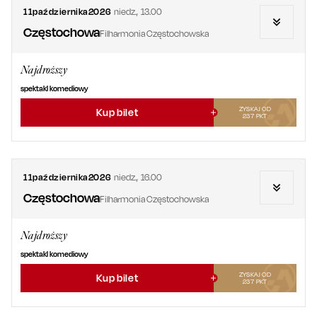
11
października
2026
niedz.
,
13.00
Częstochowa
Filharmonia Częstochowska
Najdroższy
spektakl komediowy
ZYSKAJ OD
Kup bilet
237
PKT
11
października
2026
niedz.
,
16.00
Częstochowa
Filharmonia Częstochowska
Najdroższy
spektakl komediowy
ZYSKAJ OD
Kup bilet
237
PKT