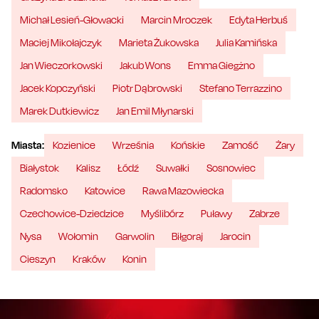
Michał Lesień-Głowacki
Marcin Mroczek
Edyta Herbuś
Maciej Mikołajczyk
Marieta Żukowska
Julia Kamińska
Jan Wieczorkowski
Jakub Wons
Emma Giegżno
Jacek Kopczyński
Piotr Dąbrowski
Stefano Terrazzino
Marek Dutkiewicz
Jan Emil Młynarski
Miasta:
Kozienice
Września
Końskie
Zamość
Żary
Białystok
Kalisz
Łódź
Suwałki
Sosnowiec
Radomsko
Katowice
Rawa Mazowiecka
Czechowice-Dziedzice
Myślibórz
Puławy
Zabrze
Nysa
Wołomin
Garwolin
Biłgoraj
Jarocin
Cieszyn
Kraków
Konin