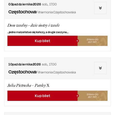
03
października
2026
sob.
,
17.00
Częstochowa
Filharmonia Częstochowska
Dom weselny - dwie siostry i wesele
…jedno małżeństwo się kończy, a drugie zaczyna…
ZYSKAJ OD
Kup bilet
237
PKT
10
października
2026
sob.
,
17.00
Częstochowa
Filharmonia Częstochowska
Julia Pietrucha – Parsley X
ZYSKAJ OD
Kup bilet
297
PKT