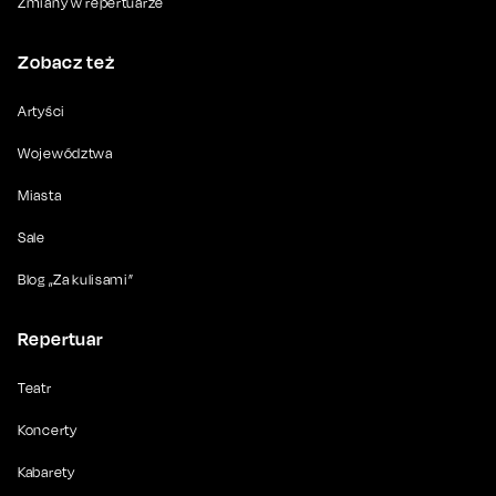
Zmiany w repertuarze
Zobacz też
Artyści
Województwa
Miasta
Sale
Blog „Za kulisami”
Repertuar
Teatr
Koncerty
Kabarety