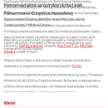
Festiwalu Wiolinistycznego im. Bronisława Hubermana,
Obecnym dyrektorem placówki jest Adam Klocek.
Fenomenalna akustyka dużej sali
Konkursu Wokalnego im. Jana, Edwarda i Józefiny Reszków,
Filharmonii Częstochowskiej
Międzynarodowego Konkursu Muzyki Kameralnej, Festiwalu
Muzycznego Rodziny Bachów oraz Festiwalu Jazzu
Sala koncertowa posiada 825 miejsc na widowni. W
Tradycyjnego Hot Jazz Spring.
zbudowanej w 1965 roku sali dominuje ciemne drewno.
Pomieszczenie podzielone jest na miejsca parterowe i balkon.
Sala uznawana jest za jedną z lepszych w całym kraju pod
Mieliśmy przyjemność zorganizować w filharmonii m.in.
kątem akustyki. Ponadto w filharmonii znajduje się sala
koncerty
Kasi Kowalskiej
, zespołu
Raz Dwa Trzy
,
Michała
kameralna na 156 miejsc.
Szpaka
i wiele innych.
Więcej informacji o aktualnym repertuarze koncertów i
spektakli w Częstochowie można znaleźć
TUTAJ
.
Filharmonia Częstochowska jest położona przy ulicy Tomasza
Wilsona 16, 42-200 w Częstochowie. Budynek znajduje się w
pobliżu dworca kolejowego, na miejsce dojeżdżają również
tramwaje. W pobliżu usytuowany jest parking.
Więcej