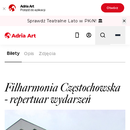
Adria Art
Otwórz
Przejdź do aplikacji
Sprawdź Teatralne Lato w PKiN! 🏛️
Bilety
Opis
Zdjęcia
ADRIA ART
SALE WIDOWISKOWE
FILHARMONIA CZĘSTOC
Szukaj
Filharmonia Częstochowska
- repertuar wydarzeń