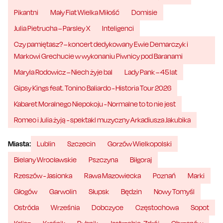
Pikantni
Mały Fiat Wielka Miłość
Domisie
Julia Pietrucha – Parsley X
Inteligenci
Czy pamiętasz? – koncert dedykowany Ewie Demarczyk i
Markowi Grechucie w wykonaniu Piwnicy pod Baranami
Maryla Rodowicz – Niech żyje bal
Lady Pank – 45 lat
Gipsy Kings feat. Tonino Baliardo - Historia Tour 2026
Kabaret Moralnego Niepokoju - Normalne to to nie jest
Romeo i Julia żyją - spektakl muzyczny Arkadiusza Jakubika
Miasta:
Lublin
Szczecin
Gorzów Wielkopolski
Bielany Wrocławskie
Pszczyna
Biłgoraj
Rzeszów - Jasionka
Rawa Mazowiecka
Poznań
Marki
Głogów
Garwolin
Słupsk
Będzin
Nowy Tomyśl
Ostróda
Września
Dobczyce
Częstochowa
Sopot