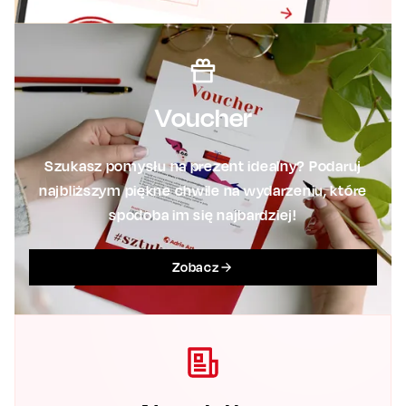
Voucher
Szukasz pomysłu na prezent idealny? Podaruj
najbliższym piękne chwile na wydarzeniu, które
spodoba im się najbardziej!
Zobacz