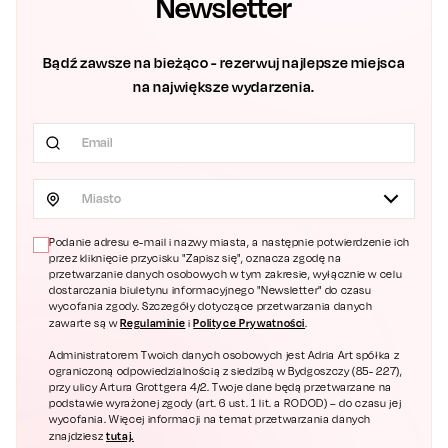
Newsletter
Bądź zawsze na bieżąco - rezerwuj najlepsze miejsca
na największe wydarzenia.
Miasto
Podanie adresu e-mail i nazwy miasta, a następnie potwierdzenie ich
przez kliknięcie przycisku "Zapisz się", oznacza zgodę na
przetwarzanie danych osobowych w tym zakresie, wyłącznie w celu
dostarczania biuletynu informacyjnego "Newsletter" do czasu
wycofania zgody. Szczegóły dotyczące przetwarzania danych
Regulaminie
Polityce Prywatności
zawarte są w
i
.
Administratorem Twoich danych osobowych jest Adria Art spółka z
ograniczoną odpowiedzialnością z siedzibą w Bydgoszczy (85- 227),
przy ulicy Artura Grottgera 4/2. Twoje dane będą przetwarzane na
podstawie wyrażonej zgody (art. 6 ust. 1 lit. a RODOD) – do czasu jej
wycofania. Więcej informacji na temat przetwarzania danych
tutaj.
znajdziesz