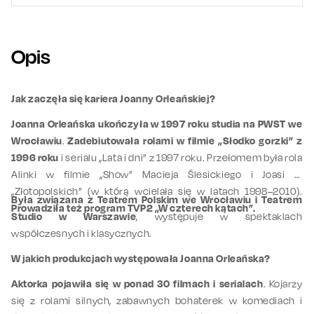
Opis
Jak zaczęła się kariera Joanny Orleańskiej?
Joanna Orleańska ukończyła w 1997 roku studia na PWST we
Wrocławiu
.
Zadebiutowała rolami w filmie „Słodko gorzki” z
1996 roku
i serialu „Lata i dni” z 1997 roku. Przełomem była rola
Alinki w filmie „Show” Macieja Ślesickiego i Joasi w
„Złotopolskich” (w którą wcielała się w latach 1998–2010).
Była związana z Teatrem Polskim we Wrocławiu i Teatrem
Prowadziła też program TVP2 „W czterech kątach”.
Studio w Warszawie
, występuje w spektaklach
współczesnych i klasycznych.
W jakich produkcjach występowała Joanna Orleańska?
Aktorka pojawiła się w ponad 30 filmach i serialach
. Kojarzy
się z rolami silnych, zabawnych bohaterek w komediach i