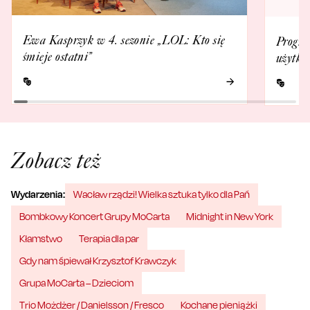
Ewa Kasprzyk w 4. sezonie „LOL: Kto się
Progra
śmieje ostatni”
użytko
Zobacz też
Wydarzenia:
Wacław rządzi! Wielka sztuka tylko dla Pań
Bombkowy Koncert Grupy MoCarta
Midnight in New York
Kłamstwo
Terapia dla par
Gdy nam śpiewał Krzysztof Krawczyk
Grupa MoCarta – Dzieciom
Trio Możdżer / Danielsson / Fresco
Kochane pieniążki