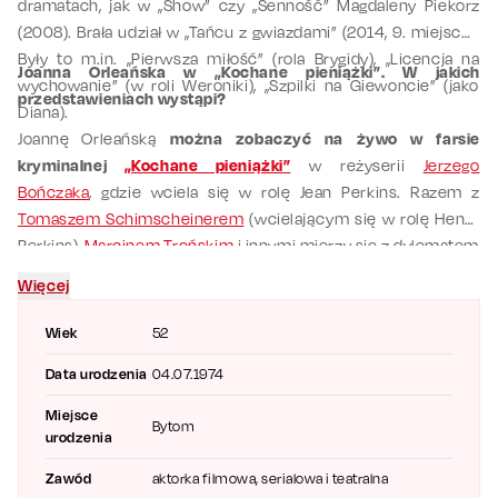
dramatach, jak w „Show” czy „Senność” Magdaleny Piekorz
(2008). Brała udział w „Tańcu z gwiazdami” (2014, 9. miejsce).
Były to m.in. „Pierwsza miłość” (rola Brygidy), „Licencja na
Joanna Orleańska w „Kochane pieniążki”. W jakich
wychowanie” (w roli Weroniki), „Szpilki na Giewoncie” (jako
przedstawieniach wystąpi?
Diana).
Joannę Orleańską
można zobaczyć na żywo
w farsie
kryminalnej
„Kochane pieniążki”
w reżyserii
Jerzego
Bończaka
, gdzie wciela się w rolę Jean Perkins. Razem z
Tomaszem Schimscheinerem
(wcielającym się w rolę Henry
Perkins),
Marcinem Trońskim
i innymi mierzy się z dylematem
zguby pieniędzy, co prowadzi do komicznych nieporozumień z
Więcej
policjantami i gośćmi. Dynamiczna i zaskakujące zwroty akcji i
błyskotliwe dialogi są gwarantem wieczoru pełnego humoru.
Wiek
52
Data urodzenia
04.07.1974
Miejsce
Bytom
urodzenia
Zawód
aktorka filmowa, serialowa i teatralna