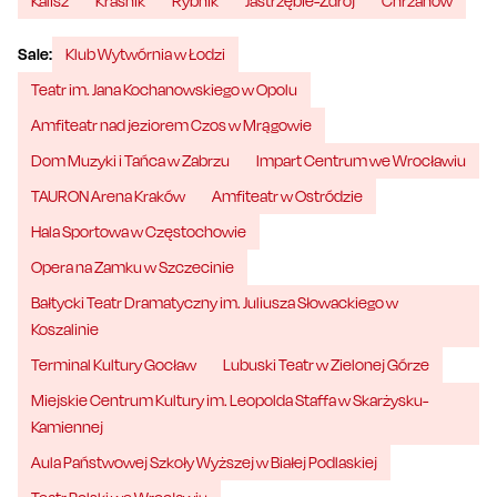
Kalisz
Kraśnik
Rybnik
Jastrzębie-Zdrój
Chrzanów
Sale:
Klub Wytwórnia w Łodzi
Teatr im. Jana Kochanowskiego w Opolu
Amfiteatr nad jeziorem Czos w Mrągowie
Dom Muzyki i Tańca w Zabrzu
Impart Centrum we Wrocławiu
TAURON Arena Kraków
Amfiteatr w Ostródzie
Hala Sportowa w Częstochowie
Opera na Zamku w Szczecinie
Bałtycki Teatr Dramatyczny im. Juliusza Słowackiego w
Koszalinie
Terminal Kultury Gocław
Lubuski Teatr w Zielonej Górze
Miejskie Centrum Kultury im. Leopolda Staffa w Skarżysku-
Kamiennej
Aula Państwowej Szkoły Wyższej w Białej Podlaskiej