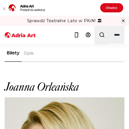
Adria Art
Otwórz
Przejdź do aplikacji
Sprawdź Teatralne Lato w PKiN! 🏛️
Bilety
Opis
ADRIA ART
ARTYŚCI
JOANNA ORLEAŃSKA
Szukaj
Joanna Orleańska