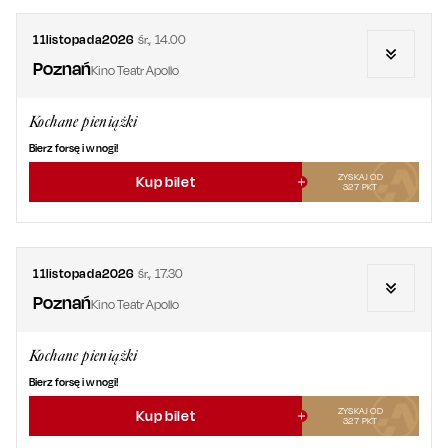
11
listopada
2026
śr.
,
14.00
Poznań
Kino Teatr Apollo
Kochane pieniążki
Bierz forsę i w nogi!
ZYSKAJ OD
Kup bilet
327
PKT
11
listopada
2026
śr.
,
17.30
Poznań
Kino Teatr Apollo
Kochane pieniążki
Bierz forsę i w nogi!
ZYSKAJ OD
Kup bilet
327
PKT