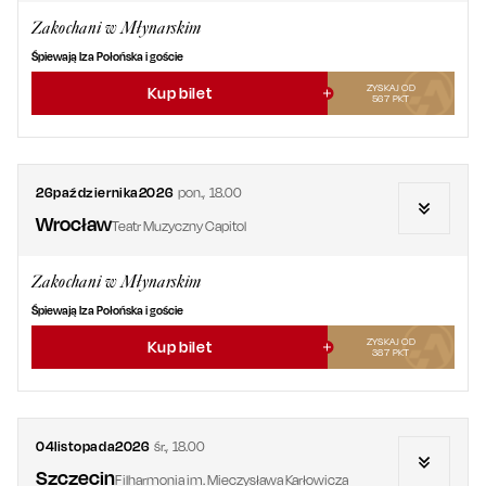
Zakochani w Młynarskim
Śpiewają Iza Połońska i goście
ZYSKAJ OD
Kup bilet
567
PKT
26
października
2026
pon.
,
18.00
Wrocław
Teatr Muzyczny Capitol
Zakochani w Młynarskim
Śpiewają Iza Połońska i goście
ZYSKAJ OD
Kup bilet
387
PKT
04
listopada
2026
śr.
,
18.00
Szczecin
Filharmonia im. Mieczysława Karłowicza