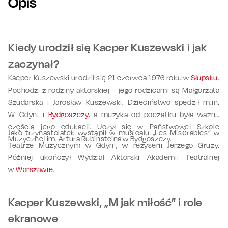
Opis
Kiedy urodził się Kacper Kuszewski i jak
zaczynał?
Kacper Kuszewski urodził się 21 czerwca 1976 roku w
Słupsku
.
Pochodzi z rodziny aktorskiej – jego rodzicami są Małgorzata
Szudarska i Jarosław Kuszewski. Dzieciństwo spędził m.in.
W Gdyni i
Bydgoszczy
, a muzyka od początku była ważną
częścią jego edukacji. Uczył się w Państwowej Szkole
Jako trzynastolatek wystąpił w musicalu „Les Misérables” w
Muzycznej im. Artura Rubinsteina w Bydgoszczy.
Teatrze Muzycznym w Gdyni, w reżyserii Jerzego Gruzy.
Później ukończył Wydział Aktorski Akademii Teatralnej
w
Warszawie
.
Kacper Kuszewski, „M jak miłość” i role
ekranowe