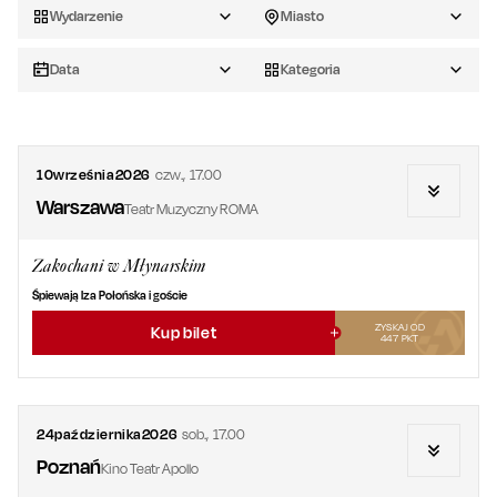
Wydarzenie
Miasto
Data
Kategoria
10
września
2026
czw.
,
17.00
Warszawa
Teatr Muzyczny ROMA
Zakochani w Młynarskim
Śpiewają Iza Połońska i goście
ZYSKAJ OD
Kup bilet
447
PKT
24
października
2026
sob.
,
17.00
Poznań
Kino Teatr Apollo