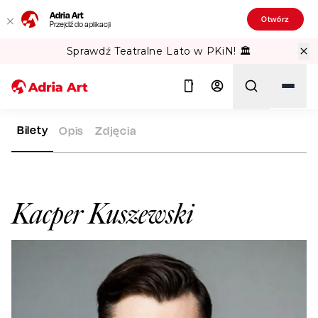
Adria Art
Otwórz
Przejdź do aplikacji
Sprawdź Teatralne Lato w PKiN! 🏛️
Bilety
Opis
Zdjęcia
ADRIA ART
ARTYŚCI
KACPER KUSZEWSKI
Szukaj
Kacper Kuszewski