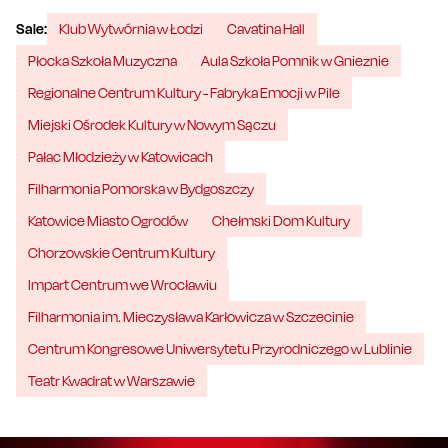
Sale:
Klub Wytwórnia w Łodzi
Cavatina Hall
Płocka Szkoła Muzyczna
Aula Szkoła Pomnik w Gnieznie
Regionalne Centrum Kultury - Fabryka Emocji w Pile
Miejski Ośrodek Kultury w Nowym Sączu
Pałac Młodzieży w Katowicach
Filharmonia Pomorska w Bydgoszczy
Katowice Miasto Ogrodów
Chełmski Dom Kultury
Chorzowskie Centrum Kultury
Impart Centrum we Wrocławiu
Filharmonia im. Mieczysława Karłowicza w Szczecinie
Centrum Kongresowe Uniwersytetu Przyrodniczego w Lublinie
Teatr Kwadrat w Warszawie