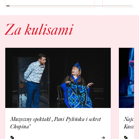
Za kulisami
Muzyczny spektakl „Pani Pylińska i sekret
Najcie
Chopina”
Kuszew