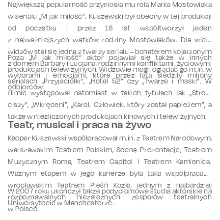
Największą popularność przyniosła mu rola Marka Mostowiaka
w serialu „M jak miłość”. Kuszewski był obecny w tej produkcji
od początku i przez 18 lat współtworzył jeden
z najważniejszych wątków rodziny Mostowiaków. Dla wielu
widzów stał się jedną z twarzy serialu – bohaterem kojarzonym
Poza „M jak miłość” aktor pojawiał się także w innych
z domem Barbary i Lucjana, rodzinnymi konfliktami, życiowymi
produkcjach telewizyjnych. Widzowie mogli oglądać go m.in. w
wyborami i emocjami, które przez lata śledziły miliony
serialach „Przyjaciółki”, „Hotel 52” czy „Twarze i maski”. W
odbiorców.
filmie występował natomiast w takich tytułach jak „Strefa
ciszy”, „Wkręceni”, „Karol. Człowiek, który został papieżem”, a
także w
niezliczonych
produkcjach kinowych i telewizyjnych.
Teatr, musical i praca na żywo
Kacper Kuszewski
w
spółpracował m.in. z Teatrem Narodowym,
warszawskim Teatrem Polskim, Sceną Prezentacje, Teatrem
Muzycznym Roma, Teatrem Capitol i Teatrem Kamienica.
Ważnym etapem
w jego karierze była taka współpraca
z
wrocławskim Teatrem Pieśń Kozła, jednym z najbardziej
W 2007 roku ukończył także podyplomowe studia aktorskie na
rozpoznawalnych niezależnych zespołów teatralnych
Uniwersytecie w Manchesterze.
w Polsce.