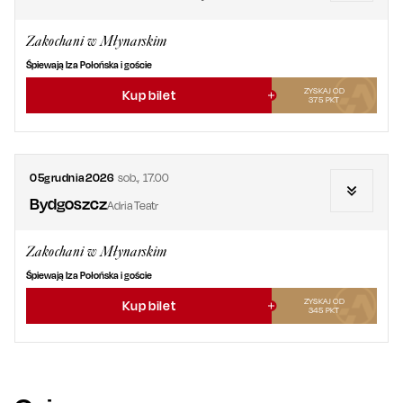
Zakochani w Młynarskim
Śpiewają Iza Połońska i goście
ZYSKAJ OD
Kup bilet
375
PKT
05
grudnia
2026
sob.
,
17.00
Bydgoszcz
Adria Teatr
Zakochani w Młynarskim
Śpiewają Iza Połońska i goście
ZYSKAJ OD
Kup bilet
345
PKT