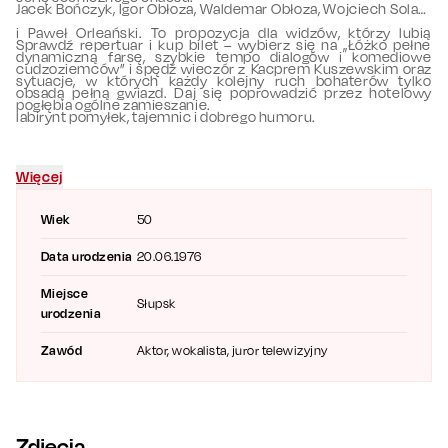
Jacek Bończyk, Igor Obłoza, Waldemar Obłoza, Wojciech Solarz
i Paweł Orleański. To propozycja dla widzów, którzy lubią
Sprawdź repertuar i kup bilet – wybierz się na „Łóżko pełne
dynamiczną farsę, szybkie tempo dialogów i komediowe
cudzoziemców” i spędź wieczór z Kacprem Kuszewskim oraz
sytuacje, w których każdy kolejny ruch bohaterów tylko
obsadą pełną gwiazd. Daj się poprowadzić przez hotelowy
pogłębia ogólne zamieszanie.
labirynt pomyłek, tajemnic i dobrego humoru.
Więcej
Wiek
50
Data urodzenia
20.06.1976
Miejsce
Słupsk
urodzenia
Zawód
Aktor, wokalista, juror telewizyjny
Zdjęcia