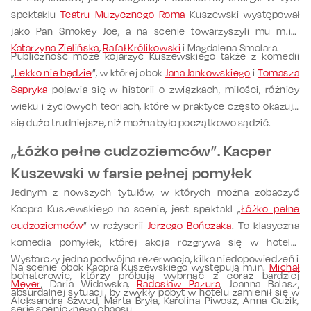
spektaklu
Teatru Muzycznego Roma
Kuszewski występował
jako Pan Smokey Joe, a na scenie towarzyszyli mu m.in.
Katarzyna Zielińska
,
Rafał Królikowski
i Magdalena Smolara.
Publiczność może kojarzyć
Kuszewskiego
także z komedii
„
Lekko nie będzie
”, w której obok
Jana Jankowskiego
i
Tomasza
Sapryka
pojawia się w historii o związkach, miłości, różnicy
wieku i życiowych teoriach, które w praktyce często okazują
się dużo trudniejsze, niż
można było początkowo sądzić
.
„
Łóżko pełne cudzoziemców”. Kacper
Kuszewski w farsie pełnej pomyłek
Jednym z nowszych tytułów, w których można zobaczyć
Kacpra Kuszewskiego na scenie, jest spektakl „
Łóżko pełne
cudzoziemców
” w reżyserii
Jerzego Bończaka
. To klasyczna
komedia pomyłek, której akcja rozgrywa się w hotelu.
Wystarczy jedna podwójna rezerwacja, kilka niedopowiedzeń i
Na scenie obok Kacpra Kuszewskiego występują m.in.
Michał
bohaterowie, którzy próbują wybrnąć z coraz bardziej
Meyer
, Daria Widawska,
Radosław Pazura
, Joanna Balasz,
absurdalnej sytuacji, by zwykły pobyt w hotelu zamienił się w
Aleksandra Szwed, Marta Bryła, Karolina Piwosz, Anna Guzik,
serię scenicznego chaosu.