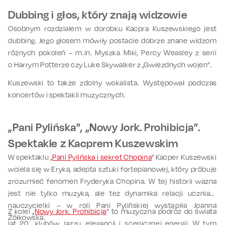
Dubbing i głos, który znają widzowie
Osobnym rozdziałem w dorobku Kacpra Kuszewskiego jest
dubbing. Jego głosem mówiły postacie dobrze znane widzom
różnych pokoleń – m.in. Myszka Miki, Percy Weasley z serii
o Harrym Potterze czy Luke Skywalker z „Gwiezdnych wojen”.
Kuszewski
to także zdolny wokalista
. Występował
podczas
koncert
ów
i spektakl
i
muzycznych.
„
Pani Pylińska”, „Nowy Jork. Prohibicja”.
Spektakle z Kacprem Kuszewskim
W spektaklu „
Pani Pylińska i sekret Chopina
”
Kacper Kuszewski
wciela się w Eryka, adepta sztuki fortepianowej, który próbuje
zrozumieć fenomen Fryderyka Chopina. W tej historii ważna
jest nie tylko muzyka, ale też
dynamika relacji
ucznia
i
nauczycielk
i
–
w roli
Pani Pylińsk
iej wystąpiła
Joann
a
Z kolei „
Nowy Jork. Prohibicja
” to muzyczna podróż do świata
Żółkowsk
a
.
lat 20., klubów, jazzu, elegancji i scenicznej energii. W tym