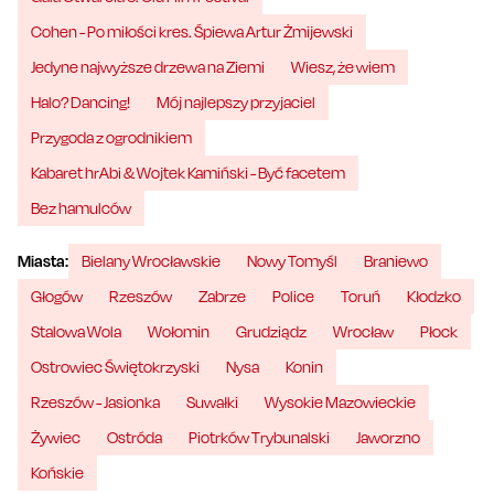
Cohen - Po miłości kres. Śpiewa Artur Żmijewski
Jedyne najwyższe drzewa na Ziemi
Wiesz, że wiem
Halo? Dancing!
Mój najlepszy przyjaciel
Przygoda z ogrodnikiem
Kabaret hrAbi & Wojtek Kamiński - Być facetem
Bez hamulców
Miasta:
Bielany Wrocławskie
Nowy Tomyśl
Braniewo
Głogów
Rzeszów
Zabrze
Police
Toruń
Kłodzko
Stalowa Wola
Wołomin
Grudziądz
Wrocław
Płock
Ostrowiec Świętokrzyski
Nysa
Konin
Rzeszów - Jasionka
Suwałki
Wysokie Mazowieckie
Żywiec
Ostróda
Piotrków Trybunalski
Jaworzno
Końskie