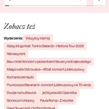
Zobacz też
Wydarzenia:
Wszyscy kłamią
Gipsy Kings feat. Tonino Baliardo - Historia Tour 2026
Nienasyceni
Baw mnie! Koncert z piosenkami Seweryna Krajewskiego
Małgorzata Ostrowska – 45 lat: koncert jubileuszowy
Kochane pieniążki
Piwnica pod Baranami - koncert jubileuszowy na 70-lecie
Dwoje na huśtawce
Jej Wysokość Operetka
Słoneczni chłopcy
Paula Roma - Z resztek
Gala Otwarcia 6. Old Film Festival