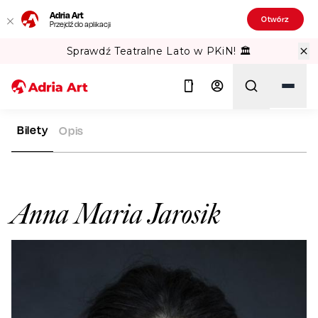
Adria Art
Otwórz
Przejdź do aplikacji
Sprawdź Teatralne Lato w PKiN! 🏛️
Bilety
Opis
ADRIA ART
ARTYŚCI
ANNA MARIA JAROSIK
Szukaj
Anna Maria Jarosik