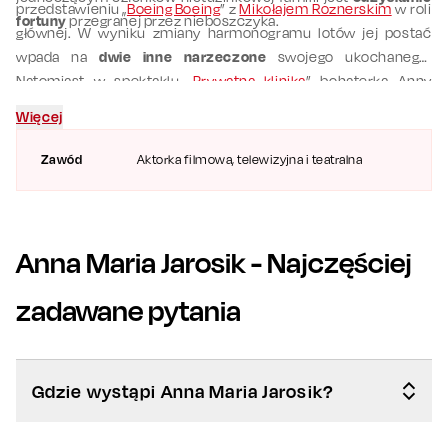
przedstawieniu „
Boeing Boeing
” z
Mikołajem Roznerskim
w roli
fortuny
przegranej przez nieboszczyka.
głównej. W wyniku zmiany harmonogramu lotów jej postać
wpada na
dwie inne narzeczone
swojego ukochanego.
Natomiast w spektaklu „
Prywatna klinika
” bohaterka Anny
Jarosik musi odnaleźć się w skomplikowanych relacjach
Więcej
łączących bohaterów i
odgadnąć kto kogo z kim zdradza
.
Zawód
Aktorka filmowa, telewizyjna i teatralna
Anna Maria Jarosik
- Najczęściej
zadawane pytania
Gdzie wystąpi Anna Maria Jarosik?