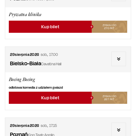
Prywatna klinika
ZYSKAJ OD
Kup bilet
270
PKT
29
sierpnia
2026
sob.
,
17.00
Bielsko-Biała
Cavatina Hall
Boeing Boeing
odlotowa komedia z udziałem gwiazd
ZYSKAJ OD
Kup bilet
267
PKT
29
sierpnia
2026
sob.
,
17.15
Poznań
Kino Teatr Apollo