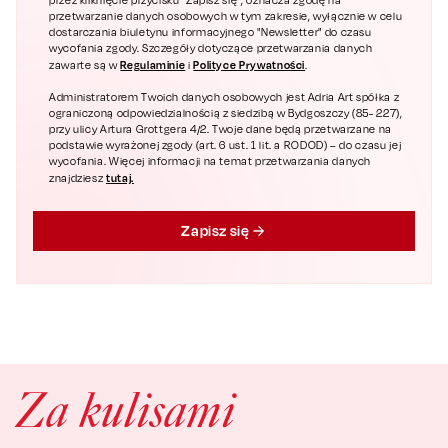
przez kliknięcie przycisku "Zapisz się", oznacza zgodę na
przetwarzanie danych osobowych w tym zakresie, wyłącznie w celu
dostarczania biuletynu informacyjnego "Newsletter" do czasu
wycofania zgody. Szczegóły dotyczące przetwarzania danych
Regulaminie
Polityce Prywatności
zawarte są w
i
.
Administratorem Twoich danych osobowych jest Adria Art spółka z
ograniczoną odpowiedzialnością z siedzibą w Bydgoszczy (85- 227),
przy ulicy Artura Grottgera 4/2. Twoje dane będą przetwarzane na
podstawie wyrażonej zgody (art. 6 ust. 1 lit. a RODOD) – do czasu jej
wycofania. Więcej informacji na temat przetwarzania danych
tutaj.
znajdziesz
Zapisz się
Za kulisami