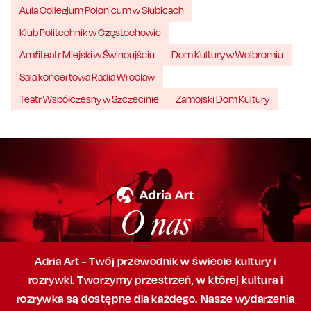
Aula Collegium Polonicum w Słubicach
Klub Politechnik w Częstochowie
Amfiteatr Miejski w Świnoujściu
Dom Kultury w Wolbromiu
Sala koncertowa Radia Wrocław
Teatr Współczesny w Szczecinie
Zamojski Dom Kultury
O nas
Adria Art - Twój przewodnik w świecie kultury i
rozrywki. Tworzymy przestrzeń,
w której
kultura i
rozrywka są dostępne dla każdego. Nasze wydarzenia