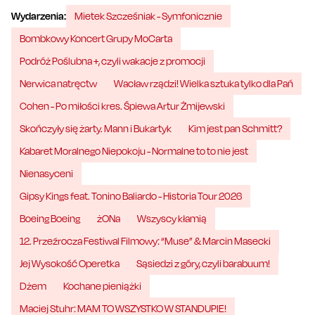
Wydarzenia:
Mietek Szcześniak - Symfonicznie
Bombkowy Koncert Grupy MoCarta
Podróż Poślubna +, czyli wakacje z promocji
Nerwica natręctw
Wacław rządzi! Wielka sztuka tylko dla Pań
Cohen - Po miłości kres. Śpiewa Artur Żmijewski
Skończyły się żarty. Mann i Bukartyk
Kim jest pan Schmitt?
Kabaret Moralnego Niepokoju - Normalne to to nie jest
Nienasyceni
Gipsy Kings feat. Tonino Baliardo - Historia Tour 2026
Boeing Boeing
żONa
Wszyscy kłamią
12. Przeźrocza Festiwal Filmowy: “Muse” & Marcin Masecki
Jej Wysokość Operetka
Sąsiedzi z góry, czyli barabuum!
Dżem
Kochane pieniążki
Maciej Stuhr: MAM TO WSZYSTKO W STANDUPIE!