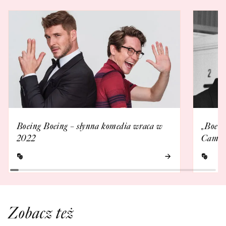
Boeing Boeing – słynna komedia wraca w
„Boein
2022
Camole
Zobacz też