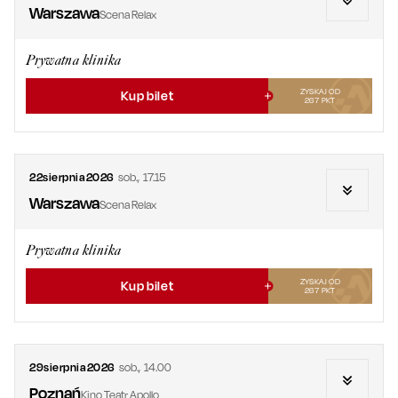
Warszawa
Scena Relax
Prywatna klinika
ZYSKAJ OD
Kup bilet
267
PKT
22
sierpnia
2026
sob.
,
17.15
Warszawa
Scena Relax
Prywatna klinika
ZYSKAJ OD
Kup bilet
267
PKT
29
sierpnia
2026
sob.
,
14.00
Poznań
Kino Teatr Apollo