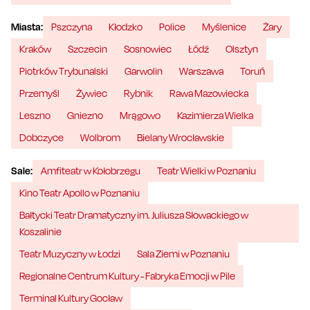
Miasta:
Pszczyna
Kłodzko
Police
Myślenice
Żary
Kraków
Szczecin
Sosnowiec
Łódź
Olsztyn
Piotrków Trybunalski
Garwolin
Warszawa
Toruń
Przemyśl
Żywiec
Rybnik
Rawa Mazowiecka
Leszno
Gniezno
Mrągowo
Kazimierza Wielka
Dobczyce
Wolbrom
Bielany Wrocławskie
Sale:
Amfiteatr w Kołobrzegu
Teatr Wielki w Poznaniu
Kino Teatr Apollo w Poznaniu
Bałtycki Teatr Dramatyczny im. Juliusza Słowackiego w
Koszalinie
Teatr Muzyczny w Łodzi
Sala Ziemi w Poznaniu
Regionalne Centrum Kultury - Fabryka Emocji w Pile
Terminal Kultury Gocław