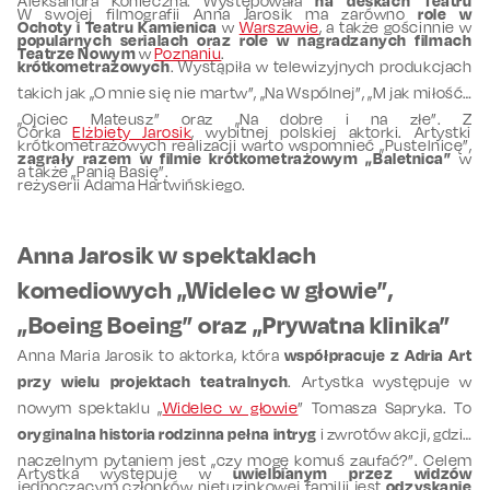
Aleksandra Konieczna. Występowała
na deskach Teatru
W swojej filmografii Anna Jarosik ma zarówno
role w
Ochoty i Teatru Kamienica
w
Warszawie
, a także gościnnie w
popularnych serialach oraz role w nagradzanych filmach
Teatrze Nowym
w
Poznaniu
.
krótkometrażowych
. Wystąpiła w telewizyjnych produkcjach
takich jak „O mnie się nie martw”, „Na Wspólnej”, „M jak miłość”,
„Ojciec Mateusz” oraz „Na dobre i na złe”. Z
Córka
Elżbiety Jarosik
, wybitnej polskiej aktorki. Artystki
krótkometrażowych realizacji warto wspomnieć „Pustelnicę”,
zagrały razem w filmie krótkometrażowym „Baletnica”
w
a także „Panią Basię”.
reżyserii Adama Hartwińskiego.
Anna Jarosik w spektaklach
komediowych „Widelec w głowie”,
„Boeing Boeing” oraz „Prywatna klinika”
Anna Maria Jarosik to aktorka, która
współpracuje z Adria Art
przy wielu projektach teatralnych
. Artystka występuje w
nowym spektaklu „
Widelec w głowie
” Tomasza Sapryka. To
oryginalna historia rodzinna pełna intryg
i zwrotów akcji, gdzie
naczelnym pytaniem jest „czy mogę komuś zaufać?”. Celem
Artystka występuje w
uwielbianym przez widzów
jednoczącym członków nietuzinkowej familii jest
odzyskanie