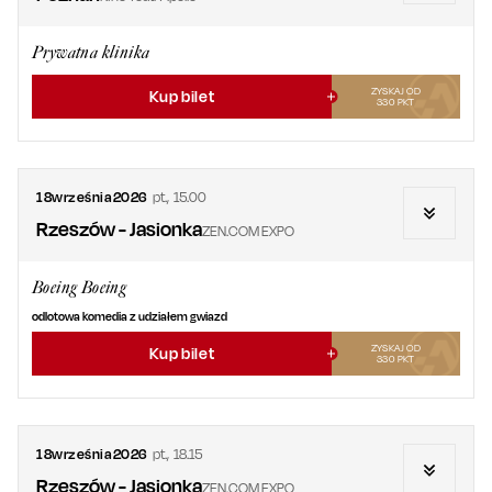
Prywatna klinika
ZYSKAJ OD
Kup bilet
330
PKT
18
września
2026
pt.
,
15.00
Rzeszów - Jasionka
ZEN.COM EXPO
Boeing Boeing
odlotowa komedia z udziałem gwiazd
ZYSKAJ OD
Kup bilet
330
PKT
18
września
2026
pt.
,
18.15
Rzeszów - Jasionka
ZEN.COM EXPO