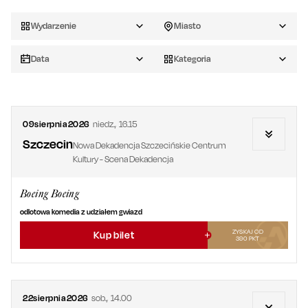
Wydarzenie
Miasto
Data
Kategoria
09
sierpnia
2026
niedz.
,
16.15
Szczecin
Nowa Dekadencja Szczecińskie Centrum
Kultury - Scena Dekadencja
Boeing Boeing
odlotowa komedia z udziałem gwiazd
ZYSKAJ OD
Kup bilet
390
PKT
22
sierpnia
2026
sob.
,
14.00