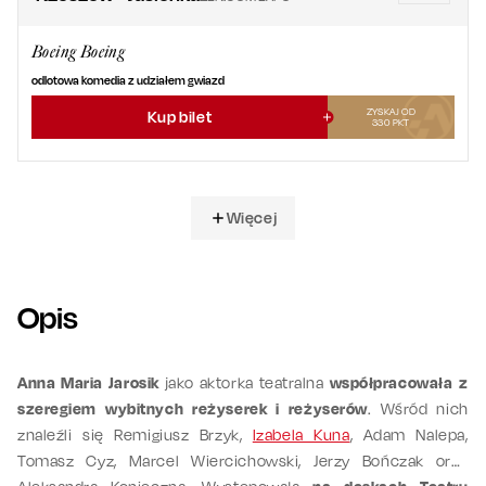
Boeing Boeing
odlotowa komedia z udziałem gwiazd
ZYSKAJ OD
Kup bilet
330
PKT
Więcej
Opis
Anna Maria Jarosik
jako aktorka teatralna
współpracowała z
szeregiem wybitnych reżyserek i reżyserów
. Wśród nich
znaleźli się Remigiusz Brzyk,
Izabela Kuna
, Adam Nalepa,
Tomasz Cyz, Marcel Wiercichowski, Jerzy Bończak oraz