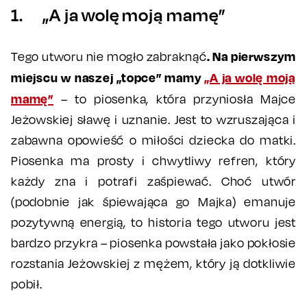
1. „A ja wolę moją mamę”
. Na pierwszym
Tego utworu nie mogło zabraknąć
miejscu w naszej „topce” mamy
„A ja wolę moją
mamę”
– to piosenka, która przyniosła Majce
Jeżowskiej sławę i uznanie. Jest to wzruszająca i
zabawna opowieść o miłości dziecka do matki.
Piosenka ma prosty i chwytliwy refren, który
każdy zna i potrafi zaśpiewać. Choć utwór
(podobnie jak śpiewająca go Majka) emanuje
pozytywną energią, to historia tego utworu jest
bardzo przykra – piosenka powstała jako pokłosie
rozstania Jeżowskiej z mężem, który ją dotkliwie
pobił.