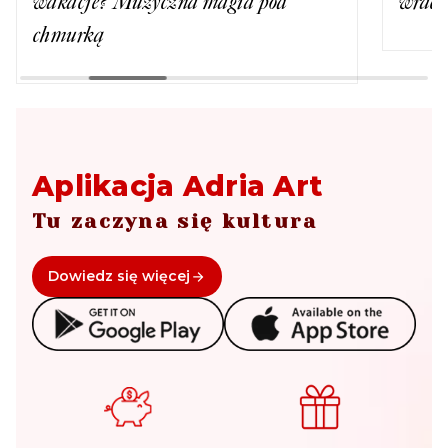
wakacje? Muzyczna magia pod
wrac
chmurką
Aplikacja Adria Art
Tu zaczyna się kultura
Dowiedz się więcej