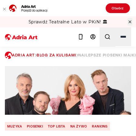
Adria Art
Otwórz
Przejdź do aplikacji
Sprawdź Teatralne Lato w PKiN! 🏛️
ADRIA ART
BLOG ZA KULISAMI
NAJLEPSZE PIOSENKI MAJK
Szukaj
MUZYKA
PIOSENKI
TOP LISTA
NA ŻYWO
RANKING