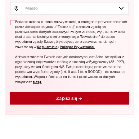
Miasto
Podanie adresu e-mail i nazwy miasta, a następnie potwierdzenie ich
przez kliknięcie przycisku "Zapisz się", oznacza zgodę na
przetwarzanie danych osobowych w tym zakresie, wyłącznie w celu
dostarczania biuletynu informacyjnego "Newsletter" do czasu
wycofania zgody. Szczegóły dotyczące przetwarzania danych
Regulaminie
Polityce Prywatności
zawarte są w
i
.
Administratorem Twoich danych osobowych jest Adria Art spółka z
ograniczoną odpowiedzialnością z siedzibą w Bydgoszczy (85- 227),
przy ulicy Artura Grottgera 4/2. Twoje dane będą przetwarzane na
podstawie wyrażonej zgody (art. 6 ust. 1 lit. a RODOD) – do czasu jej
wycofania. Więcej informacji na temat przetwarzania danych
tutaj.
znajdziesz
Zapisz się