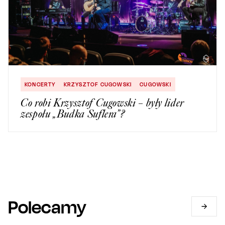
KONCERTY
KRZYSZTOF CUGOWSKI
CUGOWSKI
Co robi Krzysztof Cugowski – były lider
zespołu „Budka Suflera”?
Polecamy