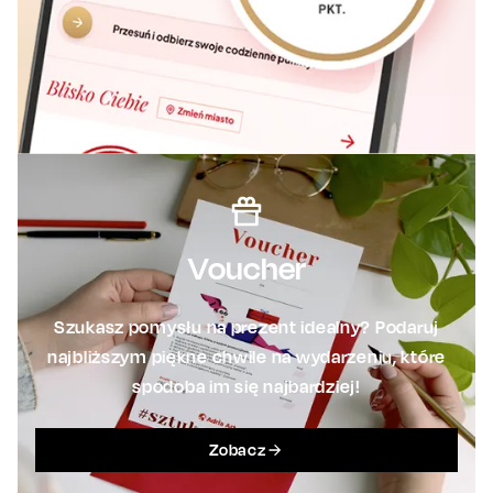
Voucher
Szukasz pomysłu na prezent idealny? Podaruj
najbliższym piękne chwile na wydarzeniu, które
spodoba im się najbardziej!
Zobacz