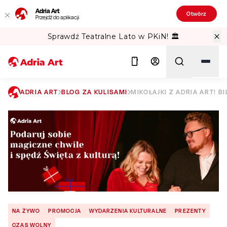
Adria Art
Otwórz
Przejdź do aplikacji
Sprawdź Teatralne Lato w PKiN! 🏛️
ADRIA ART
BLOG ZA KULISAMI
MIKOŁAJKI Z ADRIA ART! 
Szukaj
NA ŻYWO
PROMOCJA
WYDARZENIA KULTURALNE
PREZENTY
CZAS WOLNY