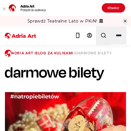
Adria Art
Otwórz
Przejdź do aplikacji
Sprawdź Teatralne Lato w PKiN! 🏛️
ADRIA ART
BLOG ZA KULISAMI
DARMOWE BILETY
darmowe bilety
Szukaj