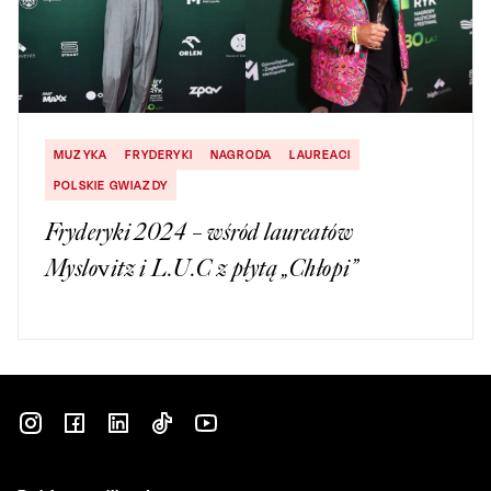
MUZYKA
FRYDERYKI
NAGRODA
LAUREACI
POLSKIE GWIAZDY
Fryderyki 2024 – wśród laureatów
Myslovitz i L.U.C z płytą „Chłopi”