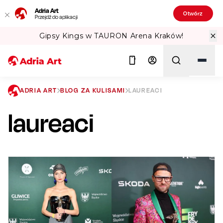
Adria Art
Otwórz
Przejdź do aplikacji
 Arena Kraków!
Sprawdź Teatralne Lat
ADRIA ART
BLOG ZA KULISAMI
LAUREACI
laureaci
Szukaj