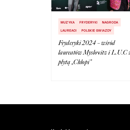
MUZYKA
FRYDERYKI
NAGRODA
LAUREACI
POLSKIE GWIAZDY
Fryderyki 2024 – wśród
laureatów Myslovitz i L.U.C 
płytą „Chłopi”