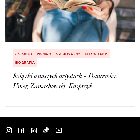
AKTORZY
HUMOR
CZAS WOLNY
LITERATURA
BIOGRAFIA
Książki o naszych artystach – Dancewicz,
Umer, Zamachowski, Kasprzyk