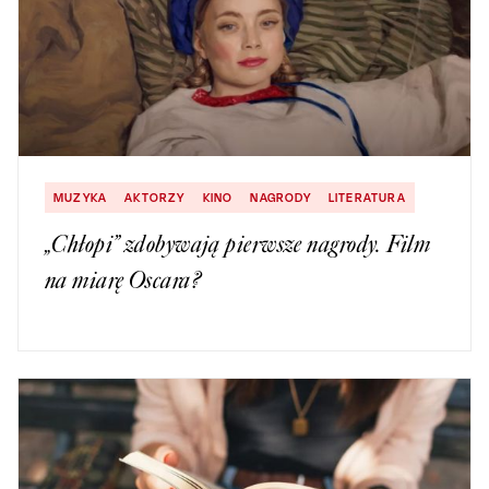
MUZYKA
AKTORZY
KINO
NAGRODY
LITERATURA
„Chłopi” zdobywają pierwsze nagrody. Film
na miarę Oscara?