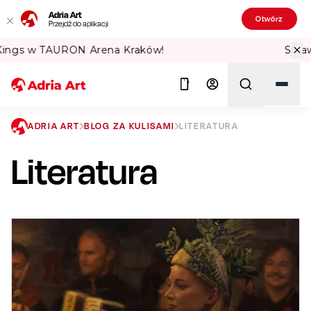
Adria Art
Otwórz
Przejdź do aplikacji
Sprawdź Teatralne Lato w PKiN! 🏛️
ADRIA ART
BLOG ZA KULISAMI
LITERATURA
Literatura
Szukaj