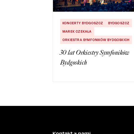
KONCERTY BYDGOSZCZ
BYDGOSZCZ
MAREK CZEKAŁA
ORKIESTRA SYMFONIKÓW BYDGOSKICH
30 lat Orkiestry Symfoników
Bydgoskich
Kontakt z nami