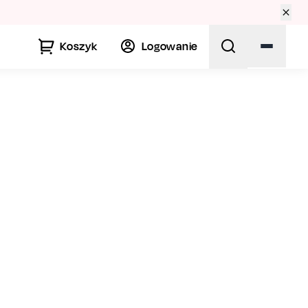
 🏛️
Koszyk
Logowanie