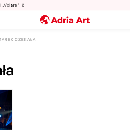
Lato w Warszawie? Sprawdź Teatralne Lato w Pałacu Kultury!
Miasto
MAREK CZEKAŁA
Kategoria
ła
Szukaj