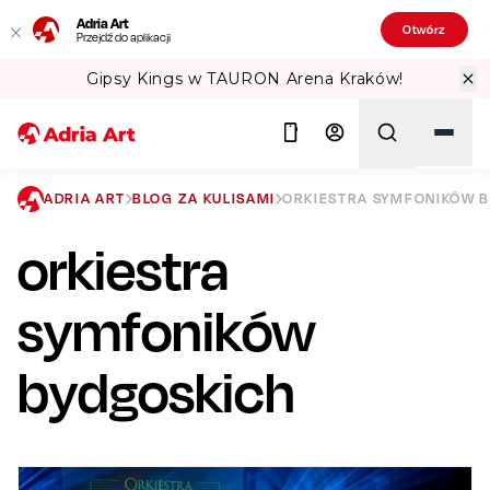
Adria Art
Otwórz
Przejdź do aplikacji
s w TAURON Arena Kraków!
Sprawdź T
ADRIA ART
BLOG ZA KULISAMI
ORKIESTRA SYMFONIKÓW 
orkiestra
Szukaj
symfoników
bydgoskich