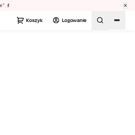
Lato w Warszawie? Sprawdź Teatralne Lato w Pałacu Kul
Koszyk
Logowanie