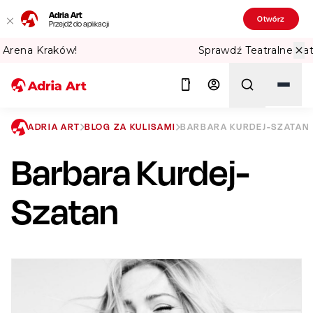
Adria Art
Otwórz
Przejdź do aplikacji
Sprawdź Teatralne Lato w PKiN! 🏛️
ADRIA ART
BLOG ZA KULISAMI
BARBARA KURDEJ-SZATAN
Barbara Kurdej-
Szukaj
Szatan