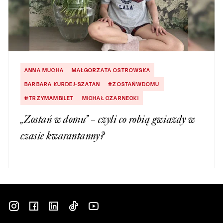
ANNA MUCHA
MAŁGORZATA OSTROWSKA
BARBARA KURDEJ-SZATAN
#ZOSTAŃWDOMU
#TRZYMAMBILET
MICHAŁ CZARNECKI
„Zostań w domu” – czyli co robią gwiazdy w
czasie kwarantanny?