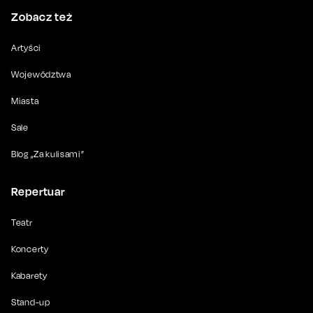
Zobacz też
Artyści
Województwa
Miasta
Sale
Blog „Za kulisami”
Repertuar
Teatr
Koncerty
Kabarety
Stand-up