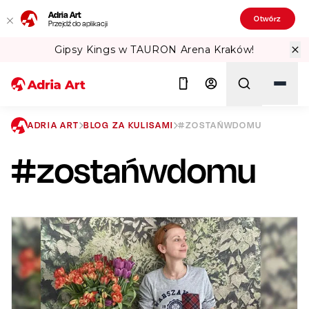
Adria Art
Otwórz
Przejdź do aplikacji
ena Kraków!
Sprawdź Teatralne Lato w
ADRIA ART
BLOG ZA KULISAMI
#ZOSTAŃWDOMU
#zostańwdomu
Szukaj