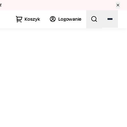
tury! 🏛️
Koszyk
Logowanie