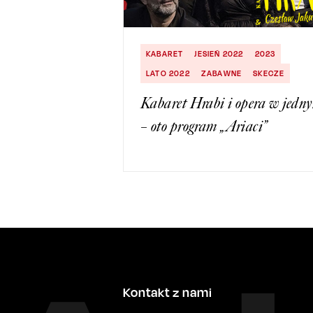
KABARET
JESIEŃ 2022
2023
LATO 2022
ZABAWNE
SKECZE
Kabaret Hrabi i opera w jedn
– oto program „Ariaci”
Kontakt z nami