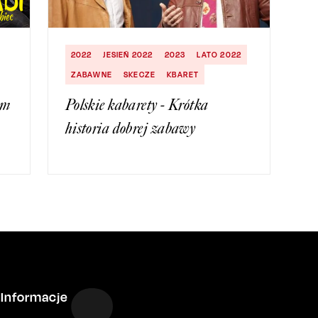
2022
JESIEŃ 2022
2023
LATO 2022
ZABAWNE
SKECZE
KBARET
ym
Polskie kabarety - Krótka
historia dobrej zabawy
Informacje