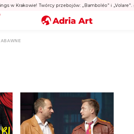
Lato w Warszawie? Sprawdź Teatralne Lato w Pałacu Kul
Miasto
ZABAWNE
Kategoria
Szukaj