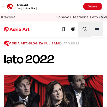
Adria Art
Otwórz
Przejdź do aplikacji
raków!
Sprawdź Teatralne Lato w PKiN!
ADRIA ART
BLOG ZA KULISAMI
LATO 2022
lato 2022
Szukaj