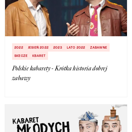
2022
JESIEŃ 2022
2023
LATO 2022
ZABAWNE
SKECZE
KBARET
Polskie kabarety - Krótka historia dobrej
zabawy