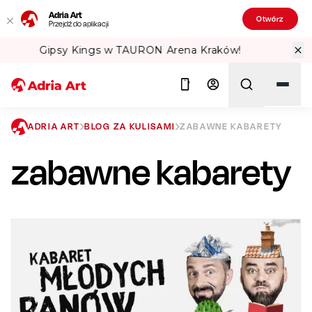
Adria Art
Otwórz
Przejdź do aplikacji
ów!
Sprawdź Teatralne Lato w PKiN! 
ADRIA ART
BLOG ZA KULISAMI
ZABAWNE KABARETY
zabawne kabarety
Szukaj