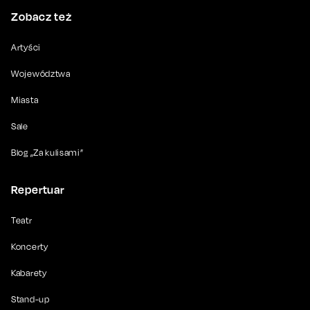
Zobacz też
Artyści
Województwa
Miasta
Sale
Blog „Za kulisami”
Repertuar
Teatr
Koncerty
Kabarety
Stand-up