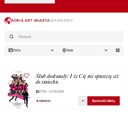
ADRIA ART
MIASTA
BRANIEWO
Data
Sala
Ślub doskonały: I że Cię nie opuszczę aż
do śmiechu
27.09 – 27.09.2026
Sprawdź bilety
4.90
/5 (
0
)