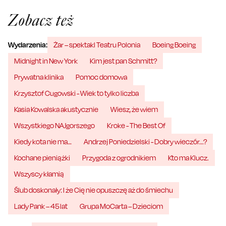
Zobacz też
Wydarzenia:
Żar – spektakl Teatru Polonia
Boeing Boeing
Midnight in New York
Kim jest pan Schmitt?
Prywatna klinika
Pomoc domowa
Krzysztof Cugowski - Wiek to tylko liczba
Kasia Kowalska akustycznie
Wiesz, że wiem
Wszystkiego NAJgorszego
Kroke - The Best Of
Kiedy kota nie ma…
Andrzej Poniedzielski - Dobry wieczór...?
Kochane pieniążki
Przygoda z ogrodnikiem
Kto ma Klucz.
Wszyscy kłamią
Ślub doskonały: I że Cię nie opuszczę aż do śmiechu
Lady Pank – 45 lat
Grupa MoCarta – Dzieciom