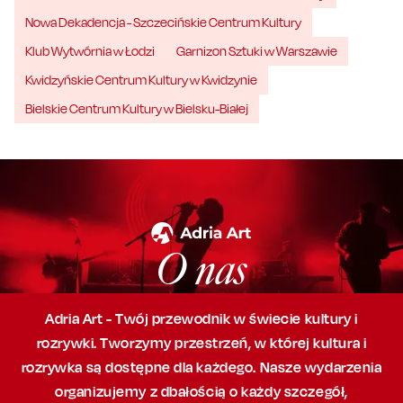
Nowa Dekadencja - Szczecińskie Centrum Kultury
Klub Wytwórnia w Łodzi
Garnizon Sztuki w Warszawie
Kwidzyńskie Centrum Kultury w Kwidzynie
Bielskie Centrum Kultury w Bielsku-Białej
O nas
Adria Art - Twój przewodnik w świecie kultury i
rozrywki. Tworzymy przestrzeń,
w której
kultura i
rozrywka są dostępne dla każdego. Nasze wydarzenia
organizujemy
z dbałością
o każdy szczegół,