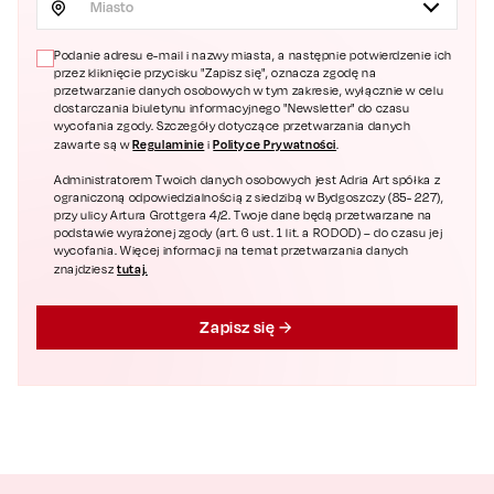
Miasto
Podanie adresu e-mail i nazwy miasta, a następnie potwierdzenie ich
przez kliknięcie przycisku "Zapisz się", oznacza zgodę na
przetwarzanie danych osobowych w tym zakresie, wyłącznie w celu
dostarczania biuletynu informacyjnego "Newsletter" do czasu
wycofania zgody. Szczegóły dotyczące przetwarzania danych
Regulaminie
Polityce Prywatności
zawarte są w
i
.
Administratorem Twoich danych osobowych jest Adria Art spółka z
ograniczoną odpowiedzialnością z siedzibą w Bydgoszczy (85- 227),
przy ulicy Artura Grottgera 4/2. Twoje dane będą przetwarzane na
podstawie wyrażonej zgody (art. 6 ust. 1 lit. a RODOD) – do czasu jej
wycofania. Więcej informacji na temat przetwarzania danych
tutaj.
znajdziesz
Zapisz się