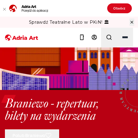
Adria Art
Otwórz
Przejdź do aplikacji
Sprawdź Teatralne Lato w PKiN! 🏛️
Szukaj
Braniewo - repertuar,
bilety na wydarzenia
Polub Braniewo