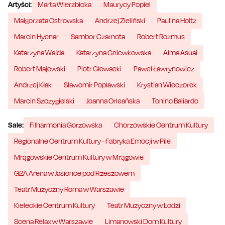
Artyści:
Marta Wierzbicka
Maurycy Popiel
Małgorzata Ostrowska
Andrzej Zieliński
Paulina Holtz
Marcin Hycnar
Sambor Czarnota
Robert Rozmus
Katarzyna Wajda
Katarzyna Gniewkowska
Alma Asuai
Robert Majewski
Piotr Głowacki
Paweł Ławrynowicz
Andrzej Kłak
Sławomir Popławski
Krystian Wieczorek
Marcin Szczygielski
Joanna Orleańska
Tonino Baliardo
Sale:
Filharmonia Gorzowska
Chorzowskie Centrum Kultury
Regionalne Centrum Kultury - Fabryka Emocji w Pile
Mrągowskie Centrum Kultury w Mrągowie
G2A Arena w Jasionce pod Rzeszowem
Teatr Muzyczny Roma w Warszawie
Kieleckie Centrum Kultury
Teatr Muzyczny w Łodzi
Scena Relax w Warszawie
Limanowski Dom Kultury