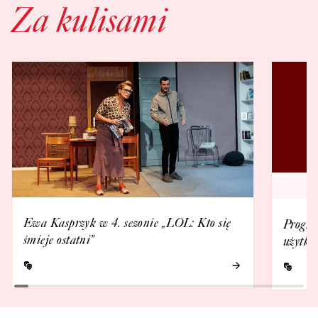
Za kulisami
Ewa Kasprzyk w 4. sezonie „LOL: Kto się
Progra
śmieje ostatni”
użytko