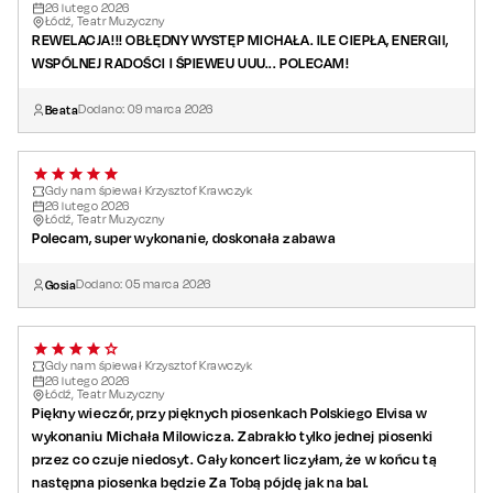
26
lutego
2026
Łódź, Teatr Muzyczny
REWELACJA!!! OBŁĘDNY WYSTĘP MICHAŁA. ILE CIEPŁA, ENERGII,
WSPÓLNEJ RADOŚCI I ŚPIEWEU UUU... POLECAM!
Beata
Dodano:
09
marca
2026
Gdy nam śpiewał Krzysztof Krawczyk
26
lutego
2026
Łódź, Teatr Muzyczny
Polecam, super wykonanie, doskonała zabawa
Gosia
Dodano:
05
marca
2026
Gdy nam śpiewał Krzysztof Krawczyk
26
lutego
2026
Łódź, Teatr Muzyczny
Piękny wieczór, przy pięknych piosenkach Polskiego Elvisa w
wykonaniu Michała Milowicza. Zabrakło tylko jednej piosenki
przez co czuje niedosyt. Cały koncert liczyłam, że w końcu tą
następna piosenka będzie Za Tobą pójdę jak na bal.