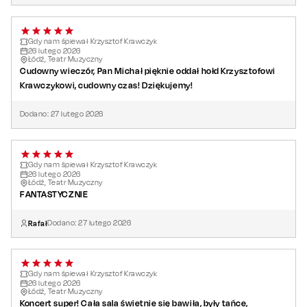
Gdy nam śpiewał Krzysztof Krawczyk
26
lutego
2026
Łódź, Teatr Muzyczny
Cudowny wieczór, Pan Michał pięknie oddał hołd Krzysztofowi
Krawczykowi, cudowny czas! Dziękujemy!
Dodano:
27
lutego
2026
Gdy nam śpiewał Krzysztof Krawczyk
26
lutego
2026
Łódź, Teatr Muzyczny
FANTASTYCZNIE
Rafał
Dodano:
27
lutego
2026
Gdy nam śpiewał Krzysztof Krawczyk
26
lutego
2026
Łódź, Teatr Muzyczny
Koncert super! Cała sala świetnie się bawiła, były tańce,