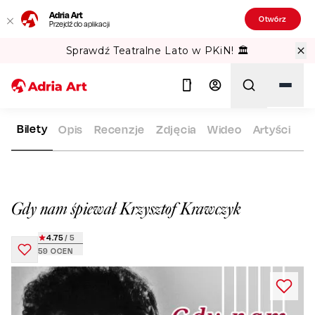
Adria Art
Otwórz
Przejdź do aplikacji
Sprawdź Teatralne Lato w PKiN! 🏛️
Bilety
Opis
Recenzje
Zdjęcia
Wideo
Artyści
ADRIA ART
REPERTUAR
GDY NAM ŚPIEWAŁ KRZYSZTOF K
Szukaj
Gdy nam śpiewał Krzysztof Krawczyk
4.75
/ 5
59
OCEN