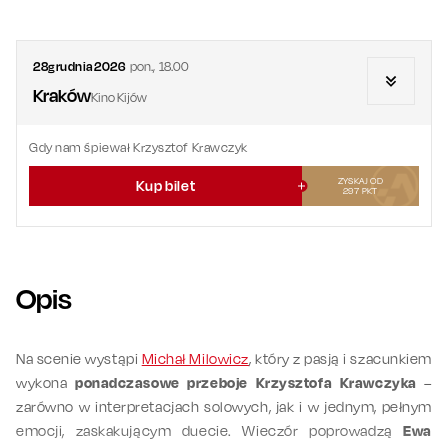
28
grudnia
2026
pon.
,
18.00
Kraków
Kino Kijów
Gdy nam śpiewał Krzysztof Krawczyk
ZYSKAJ OD
Kup bilet
297
PKT
Opis
Na scenie wystąpi
Michał Milowicz
, który z pasją i szacunkiem
wykona
ponadczasowe przeboje
Krzysztofa Krawczyka
–
zarówno w interpretacjach solowych, jak i w jednym, pełnym
emocji, zaskakującym duecie. Wieczór poprowadzą
Ewa