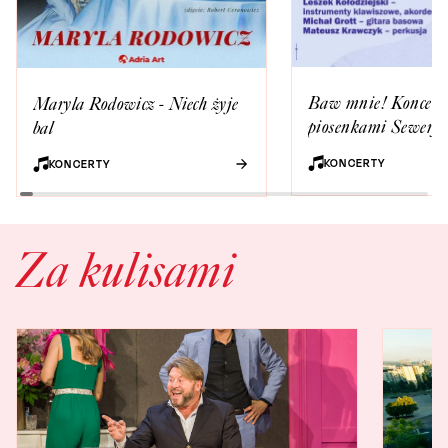
Baw mnie! Koncert 
Maryla Rodowicz - Niech żyje
piosenkami Sewery
bal
Krajewskiego
KONCERTY
KONCERTY
Za kulisami