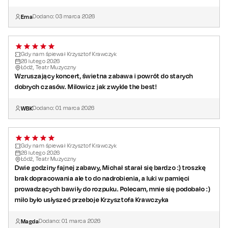
Ema
Dodano:
03
marca
2026
Gdy nam śpiewał Krzysztof Krawczyk
26
lutego
2026
Łódź, Teatr Muzyczny
Wzruszający koncert, świetna zabawa i powrót do starych
dobrych czasów. Milowicz jak zwykle the best!
WBK
Dodano:
01
marca
2026
Gdy nam śpiewał Krzysztof Krawczyk
26
lutego
2026
Łódź, Teatr Muzyczny
Dwie godziny fajnej zabawy, Michał starał się bardzo :) troszkę
brak dopracowania ale to do nadrobienia, a luki w pamięci
prowadzących bawiły do rozpuku. Polecam, mnie się podobało :)
miło było usłyszeć przeboje Krzysztofa Krawczyka
Magda
Dodano:
01
marca
2026