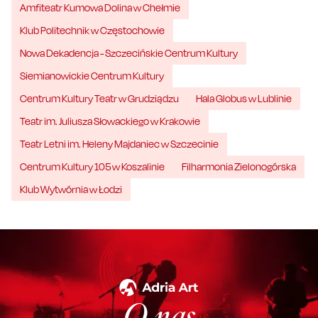
Amfiteatr Kumowa Dolina w Chełmie
Klub Politechnik w Częstochowie
Nowa Dekadencja - Szczecińskie Centrum Kultury
Siemianowickie Centrum Kultury
Centrum Kultury Teatr w Grudziądzu
Hala Globus w Lublinie
Teatr im. Juliusza Słowackiego w Krakowie
Teatr Letni im. Heleny Majdaniec w Szczecinie
Centrum Kultury 105 w Koszalinie
Filharmonia Zielonogórska
Klub Wytwórnia w Łodzi
O nas