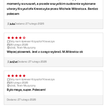
momenty wzruszeń, a przede wszystkim cudownie wykonane
utwory Krzysztofa Krawczyka przez Michała Milowicza. Bardzo
polecam
Julia
Dodano:
27
lutego
2026
Gdy nam śpiewał Krzysztof Krawczyk
26
lutego
2026
Łódź, Teatr Muzyczny
Więcej piosenek. Jest z czego wybrać. M.Milowicz ok
JotZet
Dodano:
27
lutego
2026
Gdy nam śpiewał Krzysztof Krawczyk
26
lutego
2026
Łódź, Teatr Muzyczny
Było mega, super. Polecam!
Dodano:
27
lutego
2026