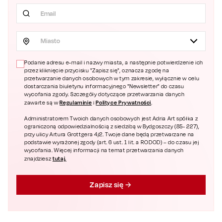
Miasto
Podanie adresu e-mail i nazwy miasta, a następnie potwierdzenie ich
przez kliknięcie przycisku "Zapisz się", oznacza zgodę na
przetwarzanie danych osobowych w tym zakresie, wyłącznie w celu
dostarczania biuletynu informacyjnego "Newsletter" do czasu
wycofania zgody. Szczegóły dotyczące przetwarzania danych
Regulaminie
Polityce Prywatności
zawarte są w
i
.
Administratorem Twoich danych osobowych jest Adria Art spółka z
ograniczoną odpowiedzialnością z siedzibą w Bydgoszczy (85- 227),
przy ulicy Artura Grottgera 4/2. Twoje dane będą przetwarzane na
podstawie wyrażonej zgody (art. 6 ust. 1 lit. a RODOD) – do czasu jej
wycofania. Więcej informacji na temat przetwarzania danych
tutaj.
znajdziesz
Zapisz się