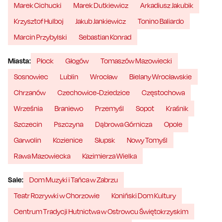
Marek Cichucki
Marek Dutkiewicz
Arkadiusz Jakubik
Krzysztof Hulboj
Jakub Jankiewicz
Tonino Baliardo
Marcin Przybylski
Sebastian Konrad
Miasta:
Płock
Głogów
Tomaszów Mazowiecki
Sosnowiec
Lublin
Wrocław
Bielany Wrocławskie
Chrzanów
Czechowice-Dziedzice
Częstochowa
Września
Braniewo
Przemyśl
Sopot
Kraśnik
Szczecin
Pszczyna
Dąbrowa Górnicza
Opole
Garwolin
Kozienice
Słupsk
Nowy Tomyśl
Rawa Mazowiecka
Kazimierza Wielka
Sale:
Dom Muzyki i Tańca w Zabrzu
Teatr Rozrywki w Chorzowie
Koniński Dom Kultury
Centrum Tradycji Hutnictwa w Ostrowcu Świętokrzyskim