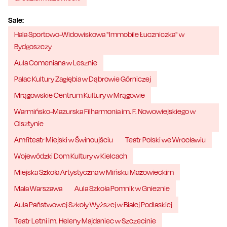
Sale:
Hala Sportowo-Widowiskowa "Immobile Łuczniczka" w
Bydgoszczy
Aula Comeniana w Lesznie
Pałac Kultury Zagłębia w Dąbrowie Górniczej
Mrągowskie Centrum Kultury w Mrągowie
Warmińsko-Mazurska Filharmonia im. F. Nowowiejskiego w
Olsztynie
Amfiteatr Miejski w Świnoujściu
Teatr Polski we Wrocławiu
Wojewódzki Dom Kultury w Kielcach
Miejska Szkoła Artystyczna w Mińsku Mazowieckim
Mała Warszawa
Aula Szkoła Pomnik w Gnieznie
Aula Państwowej Szkoły Wyższej w Białej Podlaskiej
Teatr Letni im. Heleny Majdaniec w Szczecinie