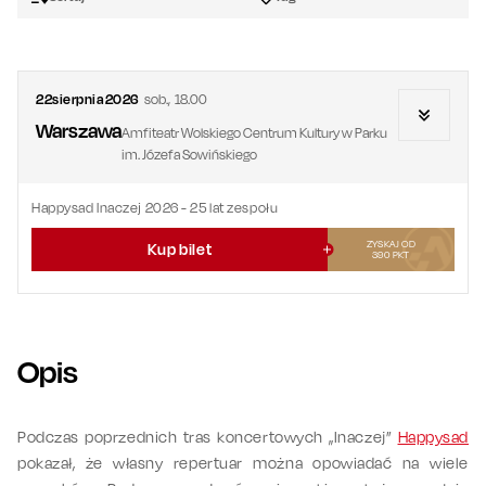
22
sierpnia
2026
sob.
,
18.00
Warszawa
Amfiteatr Wolskiego Centrum Kultury w Parku
im. Józefa Sowińskiego
Happysad Inaczej 2026 - 25 lat zespołu
ZYSKAJ OD
Kup bilet
390
PKT
Opis
Podczas poprzednich tras koncertowych „Inaczej”
Happysad
pokazał, że własny repertuar można opowiadać na wiele