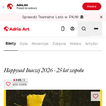
Adria Art
Otwórz
Przejdź do aplikacji
Sprawdź Teatralne Lato w PKiN! 🏛️
Bilety
Opis
Recenzje
Zdjęcia
Wideo
Artyści
ADRIA ART
REPERTUAR
HAPPYSAD INACZEJ 2026 - 25 LAT
Szukaj
Happysad Inaczej 2026 - 25 lat zespołu
4.65
/ 5
202
OCEN