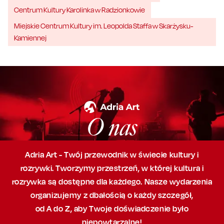
Centrum Kultury Karolinka w Radzionkowie
Miejskie Centrum Kultury im. Leopolda Staffa w Skarżysku-
Kamiennej
O nas
Adria Art - Twój przewodnik w świecie kultury i
rozrywki. Tworzymy przestrzeń,
w której
kultura i
rozrywka są dostępne dla każdego. Nasze wydarzenia
organizujemy
z dbałością
o każdy szczegół,
od A do Z, aby
Twoje doświadczenie było
niepowtarzalne!