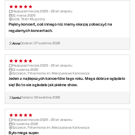
Happysad Inaczej 2026 - 25 lat zespołu
31
marca
2026
Łódź, Teatr Muzyczny
Piękny koncert, coś innego niż mamy okazję zobaczyć na
regularnych koncertach.
Anna
Dodano:
07
kwietnia
2026
Happysad Inaczej 2026 - 25 lat zespołu
01
kwietnia
2026
Szczecin, Filharmonia im. Mieczysława Karłowicza
Jeden z najlepszych koncertów tego roku. Mega dobrze oglądało
się! Bo to sie ogladalo jak piekne show.
Łoniu
Dodano:
06
kwietnia
2026
Happysad Inaczej 2026 - 25 lat zespołu
01
kwietnia
2026
Szczecin, Filharmonia im. Mieczysława Karłowicza
Było mega super.