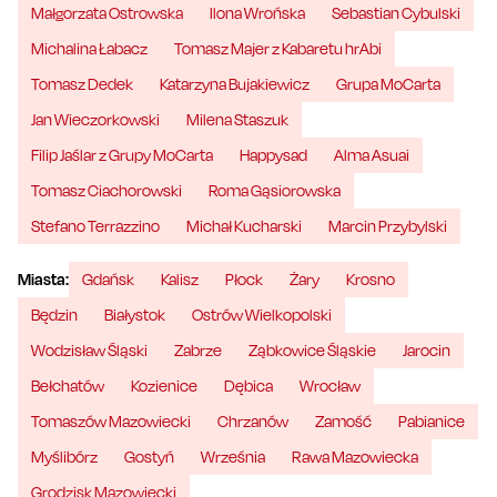
Małgorzata Ostrowska
Ilona Wrońska
Sebastian Cybulski
Michalina Łabacz
Tomasz Majer z Kabaretu hrAbi
Tomasz Dedek
Katarzyna Bujakiewicz
Grupa MoCarta
Jan Wieczorkowski
Milena Staszuk
Filip Jaślar z Grupy MoCarta
Happysad
Alma Asuai
Tomasz Ciachorowski
Roma Gąsiorowska
Stefano Terrazzino
Michał Kucharski
Marcin Przybylski
Miasta:
Gdańsk
Kalisz
Płock
Żary
Krosno
Będzin
Białystok
Ostrów Wielkopolski
Wodzisław Śląski
Zabrze
Ząbkowice Śląskie
Jarocin
Bełchatów
Kozienice
Dębica
Wrocław
Tomaszów Mazowiecki
Chrzanów
Zamość
Pabianice
Myślibórz
Gostyń
Września
Rawa Mazowiecka
Grodzisk Mazowiecki