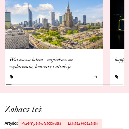
Warszawa latem - najciekawsze
happys
wydarzenia, koncerty i atrakcje
Zobacz też
Artyści:
Przemysław Sadowski
Łukasz Płoszajski