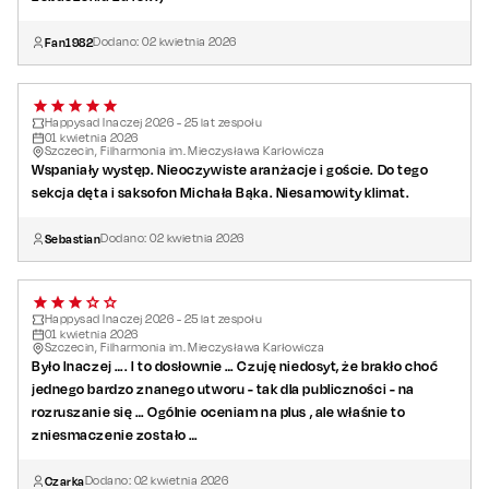
Fan1982
Dodano:
02
kwietnia
2026
Happysad Inaczej 2026 - 25 lat zespołu
01
kwietnia
2026
Szczecin, Filharmonia im. Mieczysława Karłowicza
Wspaniały występ. Nieoczywiste aranżacje i goście. Do tego
sekcja dęta i saksofon Michała Bąka. Niesamowity klimat.
Sebastian
Dodano:
02
kwietnia
2026
Happysad Inaczej 2026 - 25 lat zespołu
01
kwietnia
2026
Szczecin, Filharmonia im. Mieczysława Karłowicza
Było Inaczej …. I to dosłownie … Czuję niedosyt, że brakło choć
jednego bardzo znanego utworu - tak dla publiczności - na
rozruszanie się … Ogólnie oceniam na plus , ale właśnie to
zniesmaczenie zostało …
Czarka
Dodano:
02
kwietnia
2026