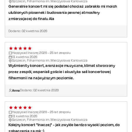
Szczecin, Filharmonia im. Mieczysława Karłowicza
Generalnie koncert mi się podobał chociaż zabrakło mi moich
ulubionych piosenek i budowania pewnej atmosfery
zmierzajacej do finału Ala
Dodano:
02
kwietnia
2026
Happysad Inaczej 2026 - 25 lat zespołu
01
kwietnia
2026
Szczecin, Filharmonia im. Mieczysława Karłowicza
Wyśmienity koncert, aranżacje muzyczne, klimat stworzony
przez zespół, wspaniali goście i akustyka sali koncertowej
filharmonii na najwyższym poziomie.
Anna
Dodano:
02
kwietnia
2026
Happysad Inaczej 2026 - 25 lat zespołu
01
kwietnia
2026
Szczecin, Filharmonia im. Mieczysława Karłowicza
Kolejny koncert "Inaczej" - jak zwykle bardzo wysoki poziom, do
zobaczenia za rok :)