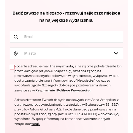
Bądź zawsze na bieżąco - rezerwuj najlepsze miejsca
na największe wydarzenia.
Miasto
Podanie adresu e-mail i nazwy miasta, a następnie potwierdzenie ich
przez kliknięcie przycisku "Zapisz się", oznacza zgodę na
przetwarzanie danych osobowych w tym zakresie, wyłącznie w celu
dostarczania biuletynu informacyjnego "Newsletter" do czasu
wycofania zgody. Szczegóły dotyczące przetwarzania danych
Regulaminie
Polityce Prywatności
zawarte są w
i
.
Administratorem Twoich danych osobowych jest Adria Art spółka z
ograniczoną odpowiedzialnością z siedzibą w Bydgoszczy (85- 227),
przy ulicy Artura Grottgera 4/2. Twoje dane będą przetwarzane na
podstawie wyrażonej zgody (art. 6 ust. 1 lit. a RODOD) – do czasu jej
wycofania. Więcej informacji na temat przetwarzania danych
tutaj.
znajdziesz