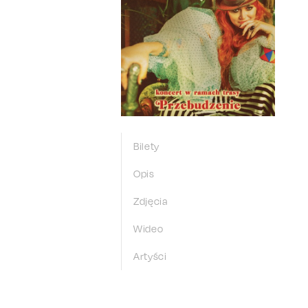
Bilety
Opis
Zdjęcia
Wideo
Artyści