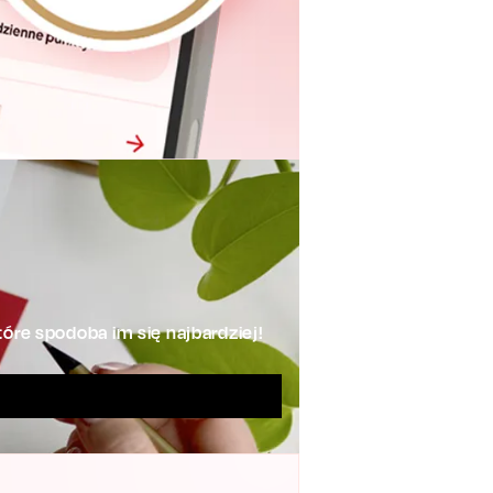
óre spodoba im się najbardziej!