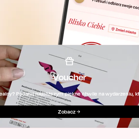
Voucher
alny? Podaruj najbliższym piękne chwile na wydarzeniu, kt
Zobacz