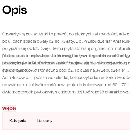
Opis
Czwarty krążek artystki to powrót do pięknych lat młodości, gdy z 
po ulicach spacerowały dzieci kwiaty. Do „Przebudzenia” Ania Ru
przyjaźni się od lat. Dzięki temu płyta stała się organiczna i natura
piękne, że tak naprawdę staliśmy się jednym organizmem. Ktoś był 
Podczas koncertów będziemy mogli usłyszeć szeroki wachlarz gatu
podkreśla Ania Rusowicz. Na płycie pojawiają się również goście, m
bluesa, aż po soul..
Dojrzałe treści łączą się z lekką i rozrywkową
(Mikromusic).
się jak wyjątkowa słoneczna
podróż. To czas na „Przebudzenie”!
Ania Rusowicz – polska wokalistka, kompozytorka i autorka teks
muzyki retro. Jej twórczość nawiązuje do kolorowych lat 60. i 70.
dwie z czterech płyt okryły się złotem. Jej twórczość charakteryz
wszystkim – wysoki poziom artystyczny, który spełnia oczekiwan
słuchaczy.
Więcej
Kategoria
Koncerty