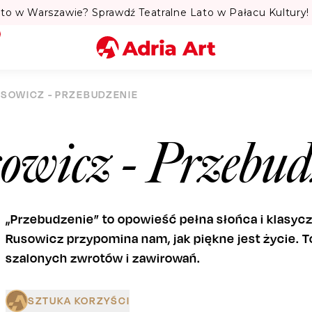
to w Warszawie? Sprawdź Teatralne Lato w Pałacu Kultury! 
Miasto
USOWICZ - PRZEBUDZENIE
Kategoria
owicz - Przebud
Szukaj
„Przebudzenie” to opowieść pełna słońca i klasyczn
Rusowicz przypomina nam, jak piękne jest życie. To
szalonych zwrotów i zawirowań.
SZTUKA KORZYŚCI