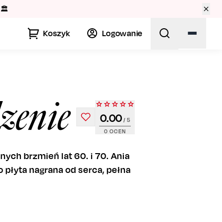
🏛️
Koszyk
Logowanie
zenie
0.00
/ 5
0
OCEN
ych brzmień lat 60. i 70. Ania
 płyta nagrana od serca, pełna