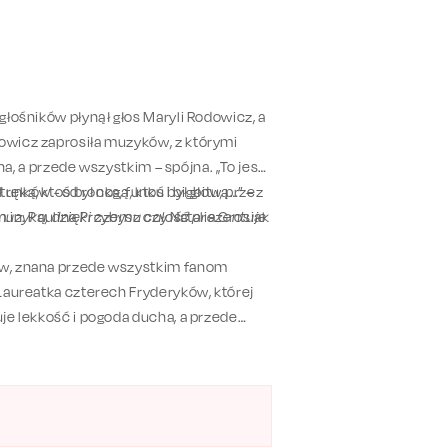
głośników płynął głos Maryli Rodowicz, a
sowicz zaprosiła muzyków, z którymi
lna, a przede wszystkim – spójna. „To jest
ręką, ktoś był nogą, ktoś był głową…” –
nków - od rocka, funku i bigbitu, przez
.in. Paulina Przybysz czy Natalia Grosiak
 muzyką, dzięki czemu całość prezentuje
tów, znana przede wszystkim fanom
 Laureatka czterech Fryderyków, której
uje lekkość i pogoda ducha, a przede
ia nawet najbardziej wymagających