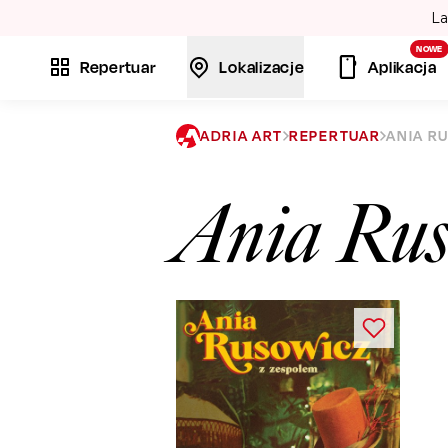
La
NOWE
Repertuar
Lokalizacje
Aplikacja
ADRIA ART
REPERTUAR
ANIA R
Ania Rus