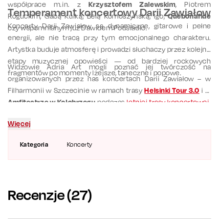
współprace m.in. z
Krzysztofem Zalewskim
, Piotrem
Temperament koncertowy Darii Zawiałow
Roguckim, Gabą Kulką, Belą Komoszyńską, Igo,
Quebonafide
K
oncerty
Darii Zawiałow są
dynamiczne, gitarowe i pełne
czy wspomnianym już Dawidem Podsiadło.
energii, ale nie tracą przy tym emocjonalnego charakteru.
Artystka
buduje atmosferę i prowadzi słuchaczy przez kolejne
etapy muzycznej
opowieści
— od bardziej rockowych
Widzowie Adria Art mogli poznać jej twórczość na
fragmentów po momenty lżejsze, taneczne i popowe.
organizowanych przez nas koncertach Darii Zawiałow – w
Filharmonii w Szczecinie w ramach trasy
Helsinki Tour 3.0
i w
Amfiteatrze w Kołobrzegu
podczas
letniej trasy koncertowej
.
Sprawdź repertuar i
kup bilet
— wybierz się na koncert Darii
Więcej
Zawiałow i daj się porwać energii jednej z najbardziej
charakterystycznych artystek współczesnej polskiej sceny
Kategoria
Koncerty
muzycznej.
Recenzje (
27
)