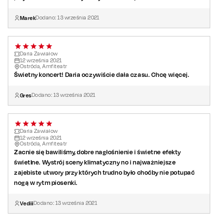
Marek
Dodano:
13
września
2021
Daria Zawiałow
12
września
2021
Ostróda, Amfiteatr
Świetny koncert! Daria oczywiście dała czasu. Chcę więcej.
Gres
Dodano:
13
września
2021
Daria Zawiałow
12
września
2021
Ostróda, Amfiteatr
Zacnie się bawiliśmy, dobre nagłośnienie i świetne efekty
świetlne. Wystrój sceny klimatyczny no i najważniejsze
zajebiste utwory przy których trudno było choćby nie potupać
nogą w rytm piosenki.
Vediii
Dodano:
13
września
2021