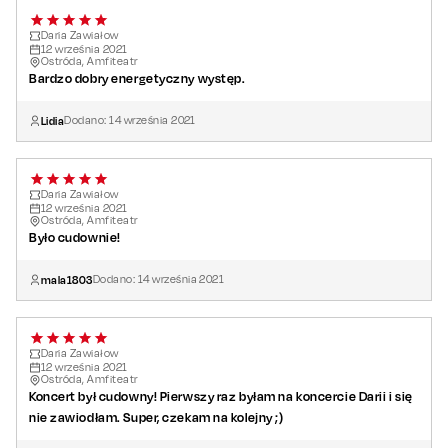
Daria Zawiałow
12
września
2021
Ostróda, Amfiteatr
Bardzo dobry energetyczny występ.
Lidia
Dodano:
14
września
2021
Daria Zawiałow
12
września
2021
Ostróda, Amfiteatr
Było cudownie!
mala1803
Dodano:
14
września
2021
Daria Zawiałow
12
września
2021
Ostróda, Amfiteatr
Koncert był cudowny! Pierwszy raz byłam na koncercie Darii i się
nie zawiodłam. Super, czekam na kolejny ;)