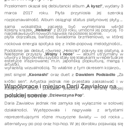
Przełomem okazał się debiutancki album „
A kysz!
”, wydany 3
marca 2017 roku. Płyta przyniosła jej szeroką
rozpoznawalność. Album osiągnął status platynowej płyty, a
sama wokalistka zaczęła być wymieniana wśród
Kolejny krążek, „
Helsinki
” z 2019 roku, umocnił jej pozycję. To
najciekawszych nowych nazwisk na polskiej scenie.
płyta dojrzalsza, bardziej świadoma brzmieniowo, w której
rockowa energia spotyka się z indie-popową melodyjnością.
Podobnie jak debiut, również „Helsinki” pokryły się platyną, a
Następnie przyszły „
Wojny i noce
” — album utrzymany w
utwory z tego okresu szybko
stały się klasykami w
repertuar
ze
estetyce inspirowanej m.in. japońską popkulturą, mangą i
artystki.
wyrazistą wizualnością. To właśnie z tym okresem kojarzony
jest singiel „
Kaonashi
” oraz duet z
Dawidem Podsiadło
„Za
krótki sen”.
A
rtystka
jednak nie przestała zaskakiwać i w
Współprace i miejsce Darii Zawiałow na
kolejnych latach
pokazała jeszcze inną stronę swojej
polskiej scenie
twórczości na albumie „
Dziewczyna Pop
”.
Daria Zawiałow jednak nie zamyka się wyłącznie w solowej
działalności. Występowała i nagrywała z artystami
reprezentującymi różne muzyczne światy — od rocka i
alternatywy po pop oraz hip-hop. W jej dorobku pojawiają się