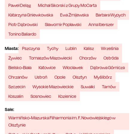
Paweł Deląg
Michał Sikorski z Grupy MoCarta
Katarzyna Gniewkowska
Ewa Żmijewska
Barbara Wypych
Piotr Dąbrowski
Sławomir Popławski
Anna Iberszer
Tonino Baliardo
Miasta:
Pszczyna
Tychy
Lublin
Kalisz
Września
Żywiec
Tomaszów Mazowiecki
Chorzów
Ostróda
Bielsko-Biała
Katowice
Włocławek
Dąbrowa Górnicza
Chrzanów
Ustroń
Opole
Olsztyn
Myślibórz
Szczecin
Wysokie Mazowieckie
Suwałki
Tarnów
Koszalin
Sosnowiec
Kozienice
Sale:
Warmińsko-Mazurska Filharmonia im. F. Nowowiejskiego w
Olsztynie