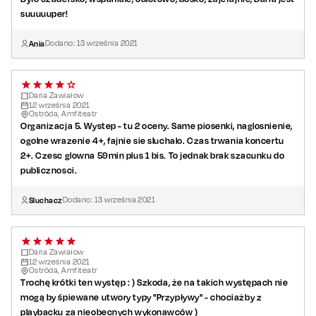
suuuuuper!
Ania
Dodano:
13
września
2021
Daria Zawiałow
12
września
2021
Ostróda, Amfiteatr
Organizacja 5. Wystep - tu 2 oceny. Same piosenki, naglosnienie,
ogolne wrazenie 4+, fajnie sie sluchalo. Czas trwania koncertu
2+. Czesc glowna 59min plus 1 bis. To jednak brak szacunku do
publicznosci.
Sluchacz
Dodano:
13
września
2021
Daria Zawiałow
12
września
2021
Ostróda, Amfiteatr
Trochę krótki ten występ : ) Szkoda, że na takich występach nie
mogą by śpiewane utwory typy "Przypływy" - chociażby z
playbacku za nieobecnych wykonawców )