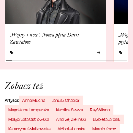
„Wojny i noce”. Nowa płyta Darii
„Wojny
Zawiałow
płyta a
Zobacz też
Artyści:
Anna Mucha
Janusz Chabior
Magdalena Lamparska
Karolina Sawka
Ray Wilson
Małgorzata Ostrowska
Andrzej Zieliński
Elżbieta Jarosik
Katarzyna Kwiatkowska
Alżbeta Lenska
Marcin Korcz