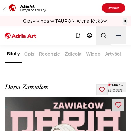
Adria Art
Otwórz
Przejdź do aplikacji
Gipsy Kings w TAURON Arena Kraków!
Bilety
Opis
Recenzje
Zdjęcia
Wideo
Artyści
ADRIA ART
REPERTUAR
DARIA ZAWIAŁOW
Szukaj
4.89
/ 5
Daria Zawiałow
27
OCEN