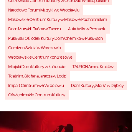
Ostrowskie Centrum Kultury w Ostrowie Wielkopolskim
Narodowe Forum Muzyki we Wrocławiu
Makowskie Centrum Kultury w Makowie Podhalańskim
Dom Muzyki i Tańca w Zabrzu
Aula Artis w Poznaniu
Puławski Ośrodek Kultury Dom Chemika w Puławach
Garnizon Sztuki w Warszawie
Wrocławskie Centrum Kongresowe
Miejski Dom Kultury w Łańcucie
TAURON Arena Kraków
Teatr im. Stefana Jaracza w Łodzi
Impart Centrum we Wrocławiu
Dom Kultury „Mors” w Dębicy
Oświęcimskie Centrum Kultury