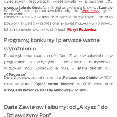
dziecięcych festiwalach, występowała w programie „
Od
przedszkola do Opola
”, a później pojawiła się także w „
Szansie
W 2008 roku przeprowadziła się do
Warszawy
, gdzie
na sukces
”.
rozpoczęła naukę w liceum o profilu muzycznym. Ten etap
pozwolił jej wejść w profesjonalny świat muzyki – w kolejnych
latach śpiewała również w chórkach
Maryli Rodowicz
.
Programy, konkursy i pierwsze ważne
wyróżnienia
Przed wybuchem popularności Daria Zawiałow pojawiała się w
programach telewizyjnych i konkursach muzycznych.
Widzowie mogli zobaczyć ją m.in. w „
Mam talent!
” oraz
„
X Factorze
”.
Daria Zawiałow została laureatką „
Pejzażu bez Ciebie
” w 2014
roku, konkursu „
Byłaś serca biciem
” w 2016 roku oraz
Przeglądu Piosenki i Ballady Filmowej w Toruniu
.
Daria Zawiałow i albumy: od „A kysz!” do
„Dziewczyny Pop”