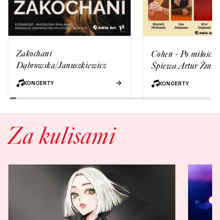
Zakochani
Cohen - Po miłości k
Dąbrowska/Januszkiewicz
Śpiewa Artur Żmij
KONCERTY
KONCERTY
Za kulisami