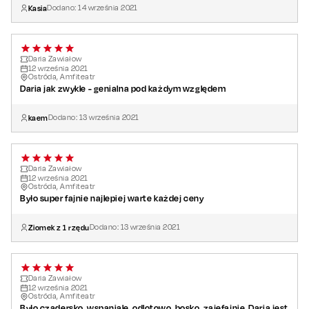
Kasia
Dodano:
14
września
2021
Daria Zawiałow
12
września
2021
Ostróda, Amfiteatr
Daria jak zwykle - genialna pod każdym względem
kaem
Dodano:
13
września
2021
Daria Zawiałow
12
września
2021
Ostróda, Amfiteatr
Było super fajnie najlepiej warte każdej ceny
Ziomek z 1 rzędu
Dodano:
13
września
2021
Daria Zawiałow
12
września
2021
Ostróda, Amfiteatr
Było czadersko, wspaniale, odlotowo, bosko, zajefajnie, Daria jest