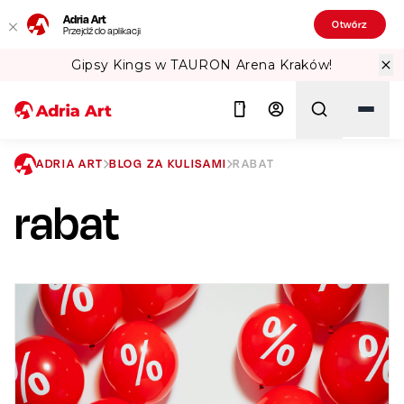
Adria Art
Otwórz
Przejdź do aplikacji
Gipsy Kings w TAURON Arena Kraków!
ADRIA ART
BLOG ZA KULISAMI
RABAT
rabat
Szukaj