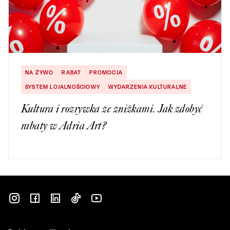
NA ŻYWO
RABAT
PROMOCJA
SYSTEM LOJALNOŚCIOWY
WYDARZENIA KULTURALNE
Kultura i rozrywka ze zniżkami. Jak zdobyć
rabaty w Adria Art?