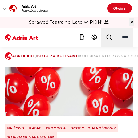
Adria Art
Otwórz
Przejdź do aplikacji
Sprawdź Teatralne Lato w PKiN! 🏛️
ADRIA ART
BLOG ZA KULISAMI
KULTURA I ROZRYWKA ZE Z
Szukaj
NA ŻYWO
RABAT
PROMOCJA
SYSTEM LOJALNOŚCIOWY
WYDARZENIA KULTURALNE