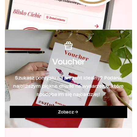
Voucher
Szukasz pomysłu na prezent idealny? Podaruj
najbliższym piękne chwile na wydarzeniu, które
spodoba im się najbardziej!
Zobacz