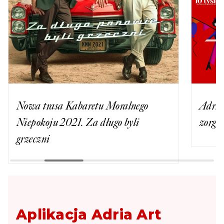
Nowa trasa Kabaretu Moralnego
Adria 
Niepokoju 2021. Za długo byli
zorga
grzeczni
Aplikacja Adria Art