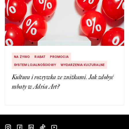
NA ŻYWO
RABAT
PROMOCJA
SYSTEM LOJALNOŚCIOWY
WYDARZENIA KULTURALNE
Kultura i rozrywka ze zniżkami. Jak zdobyć
rabaty w Adria Art?