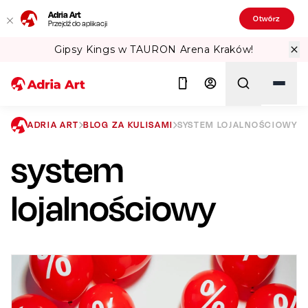
Adria Art
Otwórz
Przejdź do aplikacji
 Arena Kraków!
Sprawdź Teatralne Lat
ADRIA ART
BLOG ZA KULISAMI
SYSTEM LOJALNOŚCIOWY
system
Szukaj
lojalnościowy