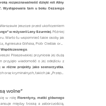
oką rozpoznawalność dzięki roli Aliny
”. Występowała tam u boku Cezarego
Warszawie jeszcze przed ukończeniem
ango” w reżyserii Leny Szurmiej
. Później
ru. Warto tu wspomnieć takie osoby jak
, Agnieszka Glińska, Piotr Cieślak oraz
ru Współczesnego
.
nieszki Pilaszewskiej przyniosła jej dużą
 przyjęło wiadomość o jej odejściu z
ę w różne projekty jako scenarzystka
.
ch oraz kryminalnych, takich jak „Przepis
 są wolne”
 się w rolę
Florentyny, matki głównego
alansuje między troską a zaborczością,