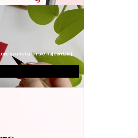
óre spodoba im się najbardziej!
rzenia.