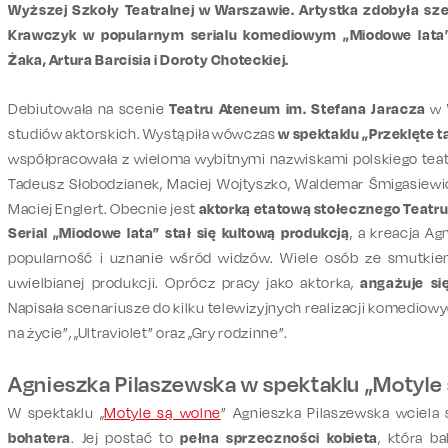
Wyższej Szkoły Teatralnej w Warszawie. Artystka zdobyła szer
Krawczyk w popularnym serialu komediowym „Miodowe lata
Żaka, Artura Barcisia i Doroty Choteckiej.
Debiutowała na scenie
Teatru Ateneum im. Stefana Jaracza
w 
studiów aktorskich. Wystąpiła wówczas
w spektaklu „Przeklęte t
współpracowała z wieloma wybitnymi nazwiskami polskiego teat
Tadeusz Słobodzianek, Maciej Wojtyszko, Waldemar Śmigasiewicz
Maciej Englert. Obecnie jest
aktorką etatową stołecznego Teat
Serial „Miodowe lata” stał się kultową produkcją
, a kreacja Ag
popularność i uznanie wśród widzów. Wiele osób ze smutkiem
uwielbianej produkcji. Oprócz pracy jako aktorka,
angażuje si
Napisała scenariusze do kilku telewizyjnych realizacji komediowy
na życie”, „Ultraviolet” oraz „Gry rodzinne”.
Agnieszka Pilaszewska w spektaklu „Motyle
W spektaklu „
Motyle są wolne
” Agnieszka Pilaszewska wciela
bohatera
. Jej postać to
pełna sprzeczności kobieta
, która b