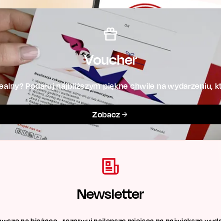
Voucher
alny? Podaruj najbliższym piękne chwile na wydarzeniu, kt
Zobacz
Newsletter
awsze na bieżąco - rezerwuj najlepsze miejsca na największe wyda