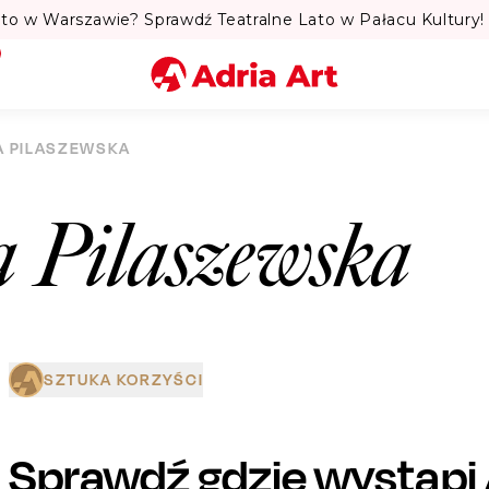
to w Warszawie? Sprawdź Teatralne Lato w Pałacu Kultury! 
Miasto
A PILASZEWSKA
Kategoria
a Pilaszewska
Szukaj
SZTUKA KORZYŚCI
Sprawdź gdzie wystąpi