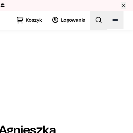
🏛️
Koszyk
Logowanie
Agnieszka