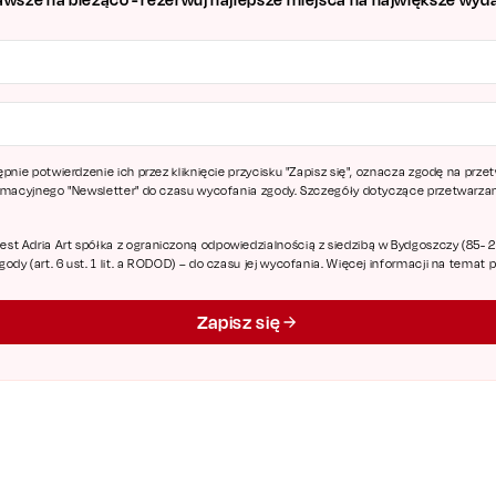
ępnie potwierdzenie ich przez kliknięcie przycisku "Zapisz się", oznacza zgodę na pr
ormacyjnego "Newsletter" do czasu wycofania zgody. Szczegóły dotyczące przetwarz
 Adria Art spółka z ograniczoną odpowiedzialnością z siedzibą w Bydgoszczy (85- 227
dy (art. 6 ust. 1 lit. a RODOD) – do czasu jej wycofania. Więcej informacji na temat
Zapisz się