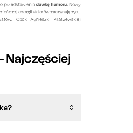
do przedstawienia
dawkę humoru
. Nowy
zieńczej energii aktorów zaczynających
ystów. Obok Agnieszki Pilaszewskiej
ądź
Wiktoria Koprowska
.
- Najczęściej
ska?