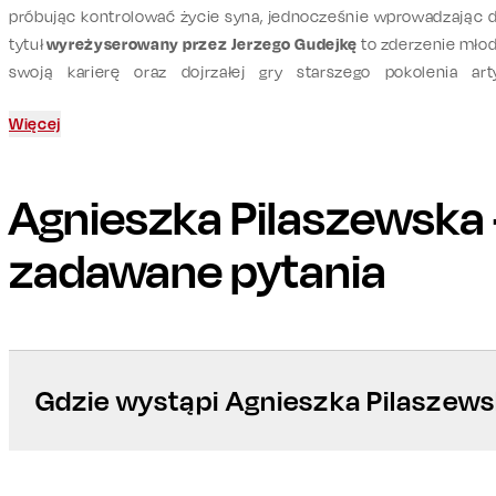
próbując kontrolować życie syna, jednocześnie wprowadzając 
tytuł
wyreżyserowany przez Jerzego Gudejkę
to zderzenie młod
swoją karierę oraz dojrzałej gry starszego pokolenia art
wystąpi
Lesław Żurek
,
Chris Cugowski
oraz
Zuzanna Mikołajczyk
b
Więcej
Agnieszka Pilaszewska
zadawane pytania
Gdzie wystąpi Agnieszka Pilaszew