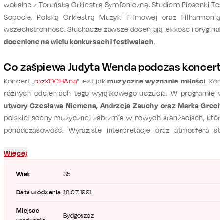
wokalne z Toruńską Orkiestrą Symfoniczną, Studiem Piosenki Tea
Sopocie, Polską Orkiestrą Muzyki Filmowej oraz Filharmon
wszechstronność. Słuchacze zawsze doceniają lekkość i oryginalno
docenione na wielu konkursach i festiwalach
.
Co zaśpiewa Judyta Wenda podczas koncer
Koncert „
rozKOCHAna
" jest jak
muzyczne wyznanie miłości
. Ko
różnych odcieniach tego wyjątkowego uczucia. W programie w
utwory Czesława Niemena, Andrzeja Zauchy oraz Marka Grec
polskiej sceny muzycznej zabrzmią w nowych aranżacjach, któr
ponadczasowość. Wyraziste interpretacje oraz atmosfera s
Hamerlik, Bartka Waneckiego oraz Bartka Werachowskiego z
Więcej
uniesień.
Wiek
35
Data urodzenia
18.07.1991
Miejsce
Bydgoszcz