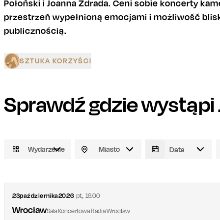
Połoński i Joanna Zdrada. Ceni sobie koncerty kam
przestrzeń wypełnioną emocjami i możliwość blisk
publicznością.
SZTUKA KORZYŚCI
Sprawdź gdzie wystąpi
Wydarzenie
Miasto
23
października
2026
pt.
,
16.00
Wrocław
Sala Koncertowa Radia Wrocław