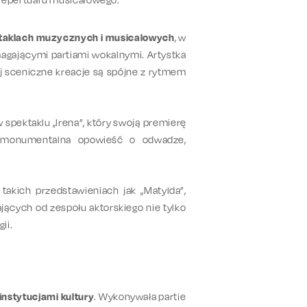
ektaklach muzycznych i musicalowych
, w
magającymi partiami wokalnymi. Artystka
jej sceniczne kreacje są spójne z rytmem
 spektaklu „Irena”, który swoją premierę
 monumentalna opowieść o odwadze,
akich przedstawieniach jak „Matylda”,
jących od zespołu aktorskiego nie tylko
ii.
nstytucjami kultury
. Wykonywała partie