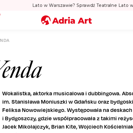
to w Warszawie? Sprawdź Teatralne Lato w Pałacu Kultury! 
Miasto
ENDA
Kategoria
Wenda
Szukaj
Wokalistka, aktorka musicalowa i dubbingowa. Ab
im. Stanisława Moniuszki w Gdańsku oraz bydgosk
Feliksa Nowowiejskiego. Występowała na deskach 
i Bydgoszczy, gdzie współpracowała z takimi reżys
Jacek Mikołajczyk, Brian Kite, Wojciech Kościelniak