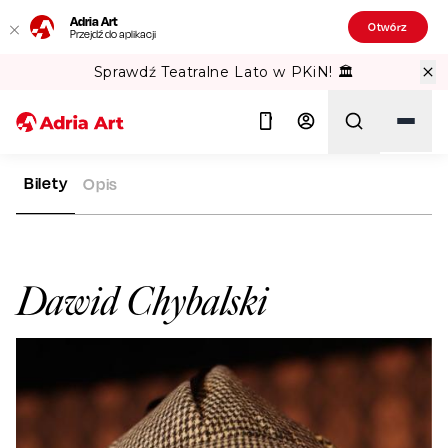
Adria Art
Otwórz
Przejdź do aplikacji
Sprawdź Teatralne Lato w PKiN! 🏛️
Bilety
Opis
ADRIA ART
ARTYŚCI
DAWID CHYBALSKI
Szukaj
Dawid Chybalski