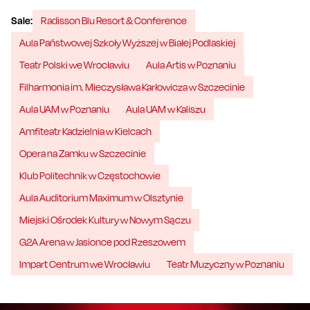
Sale:
Radisson Blu Resort & Conference
Aula Państwowej Szkoły Wyższej w Białej Podlaskiej
Teatr Polski we Wrocławiu
Aula Artis w Poznaniu
Filharmonia im. Mieczysława Karłowicza w Szczecinie
Aula UAM w Poznaniu
Aula UAM w Kaliszu
Amfiteatr Kadzielnia w Kielcach
Opera na Zamku w Szczecinie
Klub Politechnik w Częstochowie
Aula Auditorium Maximum w Olsztynie
Miejski Ośrodek Kultury w Nowym Sączu
G2A Arena w Jasionce pod Rzeszowem
Impart Centrum we Wrocławiu
Teatr Muzyczny w Poznaniu