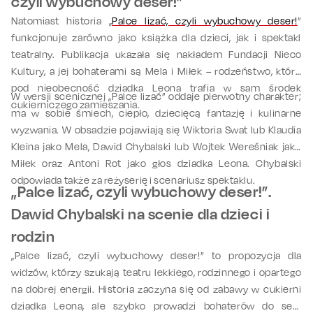
czyli wybuchowy deser!”
Natomiast historia „
Palce lizać, czyli wybuchowy deser!
”
funkcjonuje zarówno jako książka dla dzieci, jak i spektakl
teatralny. Publikacja ukazała się nakładem Fundacji Nieco
Kultury, a jej bohaterami są Mela i Miłek – rodzeństwo, które
pod nieobecność dziadka Leona trafia w sam środek
W wersji scenicznej „Palce lizać” oddaje pierwotny charakter;
cukierniczego zamieszania.
ma w sobie śmiech, ciepło, dziecięcą fantazję i kulinarne
wyzwania. W obsadzie pojawiają się Wiktoria Swat lub Klaudia
Kleina jako Mela, Dawid Chybalski lub Wojtek Wereśniak jako
Miłek oraz Antoni Rot jako głos dziadka Leona. Chybalski
odpowiada także za reżyserię i scenariusz spektaklu.
„Palce lizać, czyli wybuchowy deser!”.
Dawid Chybalski na scenie dla dzieci i
rodzin
„Palce lizać, czyli wybuchowy deser!” to propozycja dla
widzów, którzy szukają teatru lekkiego, rodzinnego i opartego
na dobrej energii. Historia zaczyna się od zabawy w cukierni
dziadka Leona, ale szybko prowadzi bohaterów do serii