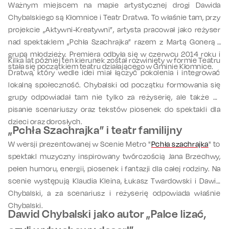
Ważnym miejscem na mapie artystycznej drogi Dawida
Chybalskiego są Kłomnice i Teatr Dratwa. To właśnie tam, przy
projekcie „Aktywni-Kreatywni”, artysta pracował jako reżyser
nad spektaklem „Pchła Szachrajka” razem z Martą Gonerą i
grupą młodzieży. Premiera odbyła się w czerwcu 2014 roku i
Kilka lat później ten kierunek został rozwinięty w formie Teatru
stała się początkiem teatru działającego w Gminie Kłomnice.
Dratwa, który wedle idei miał łączyć pokolenia i integrować
lokalną społeczność. Chybalski od początku formowania się
grupy odpowiadał tam nie tylko za reżyserię, ale także za
pisanie scenariuszy oraz tekstów piosenek do spektakli dla
dzieci oraz dorosłych.
„Pchła Szachrajka” i teatr familijny
W wersji prezentowanej w Scenie Metro "
Pchła szachrajka
" to
spektakl muzyczny inspirowany twórczością Jana Brzechwy,
pełen humoru, energii, piosenek i fantazji dla całej rodziny. Na
scenie występują Klaudia Kleina, Łukasz Twardowski i Dawid
Chybalski, a za scenariusz i reżyserię odpowiada właśnie
Chybalski.
Dawid Chybalski jako autor „Palce lizać,