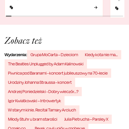
Zobacz też
Wydarzenia:
Grupa MoCarta – Dzieciom
Kiedy kota nie ma…
The Beatles Unplugged by Adam Kalinowski
Piwnica pod Baranami - koncert jubileuszowy na 70-lecie
Urodziny Johanna Straussa - koncert
Andrzej Poniedzielski - Dobry wieczór...?
Igor Kwiatkowski – Introwertyk
W starym kinie. Recital Tamary Arciuch
Młody Stuhr u bram starości
Julia Pietrucha – Parsley X
O mało co…
Berek, czyli upiór w moherze