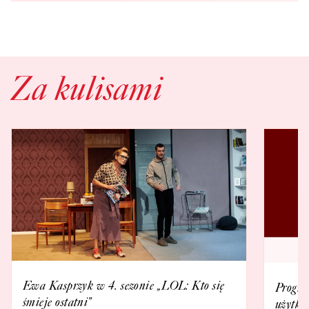
Za kulisami
Ewa Kasprzyk w 4. sezonie „LOL: Kto się
Progra
śmieje ostatni”
użytko