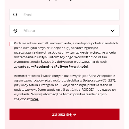
Miasto
Podanie adresu e-mail i nazwy miasta, a następnie potwierdzenie ich
przez kliknięcie przycisku "Zapisz się", oznacza zgodę na
przetwarzanie danych osobowych w tym zakresie, wyłącznie w celu
dostarczania biuletynu informacyjnego "Newsletter" do czasu
wycofania zgody. Szczegóły dotyczące przetwarzania danych
Regulaminie
Polityce Prywatności
zawarte są w
i
.
Administratorem Twoich danych osobowych jest Adria Art spółka z
ograniczoną odpowiedzialnością z siedzibą w Bydgoszczy (85- 227),
przy ulicy Artura Grottgera 4/2. Twoje dane będą przetwarzane na
podstawie wyrażonej zgody (art. 6 ust. 1 lit. a RODOD) – do czasu jej
wycofania. Więcej informacji na temat przetwarzania danych
tutaj.
znajdziesz
Zapisz się