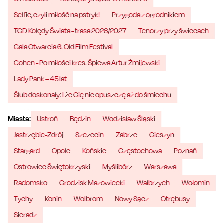
Selfie, czyli miłość na pstryk!
Przygoda z ogrodnikiem
TGD Kolędy Świata - trasa 2026/2027
Tenorzy przy świecach
Gala Otwarcia 6. Old Film Festival
Cohen - Po miłości kres. Śpiewa Artur Żmijewski
Lady Pank – 45 lat
Ślub doskonały: I że Cię nie opuszczę aż do śmiechu
Miasta:
Ustroń
Będzin
Wodzisław Śląski
Jastrzębie-Zdrój
Szczecin
Zabrze
Cieszyn
Stargard
Opole
Końskie
Częstochowa
Poznań
Ostrowiec Świętokrzyski
Myślibórz
Warszawa
Radomsko
Grodzisk Mazowiecki
Wałbrzych
Wołomin
Tychy
Konin
Wolbrom
Nowy Sącz
Otrębusy
Sieradz