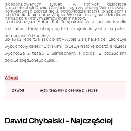
niespodziewanych sytuacji, w których dziecięca
Na scenie obok Dawida Chybalskiego występują Wiktoria Swat
pomysłowość zderza się z odpowiedzialnością, przepisem i
lub Klaudia Kleina oraz Wojtek Wereśniak, a głosu dziadkowi
bardzo konkretnym zamówieniem na tort.
Leonowi użycza Antoni Rot. To spektakl dla dzieci, ale też dla
rodziców, którzy chcą spędzić z najmłodszymi czas pełen
humoru wśród rodziny.
Sprawdź repertuar i kup bilet – wybierz się na „Palce lizać, czyli
wybuchowy deser!” z bliskimi i przeżyj historię, po której dzieci
wychodzą z teatru z uśmiechem, a dorośli z poczuciem
dobrze spędzonego czasu.
Więcej
Zawód
aktor teatralny, piosenkarz i reżyser
Dawid Chybalski
- Najczęściej