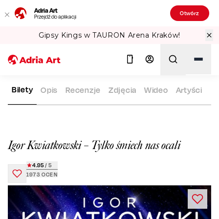
Adria Art
Otwórz
Przejdź do aplikacji
Gipsy Kings w TAURON Arena Kraków!
Bilety
Opis
Recenzje
Zdjęcia
Wideo
Artyści
ADRIA ART
REPERTUAR
IGOR KWIATKOWSKI – TYLKO ŚMIE
Szukaj
Igor Kwiatkowski – Tylko śmiech nas ocali
4.95
/ 5
1973
OCEN