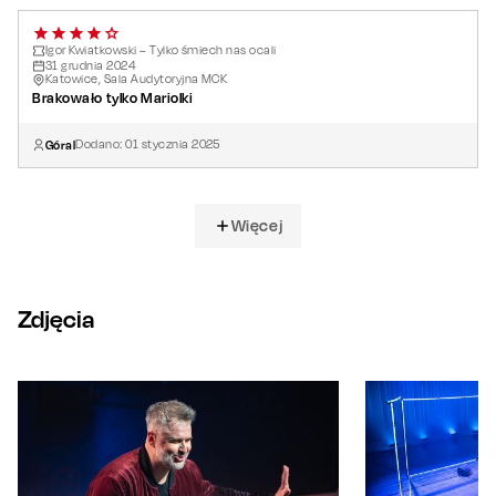
Igor Kwiatkowski – Tylko śmiech nas ocali
31
grudnia
2024
Katowice, Sala Audytoryjna MCK
Brakowało tylko Mariolki
Góral
Dodano:
01
stycznia
2025
Więcej
Zdjęcia