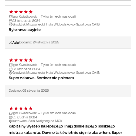
Igor Kwiatkowski – Tylko śmiech nas ocali
23
listopada
2024
Grodzisk Mazowiecki, Hala Widowiskowo-Sportowa CAiIS
Było rewelacyjnie
Asia
Dodano:
24
stycznia
2025
Igor Kwiatkowski – Tylko śmiech nas ocali
23
listopada
2024
Grodzisk Mazowiecki, Hala Widowiskowo-Sportowa CAiIS
Super zabawa. Serdecznie polecam
Dodano:
08
stycznia
2025
Igor Kwiatkowski – Tylko śmiech nas ocali
31
grudnia
2024
Katowice, Sala Audytoryjna MCK
Kapitalny występ najlepszego i najzdolniejszego polskiego
mistrza kabaretu. Dawno tak świetnie się nie ubawiłem. Super