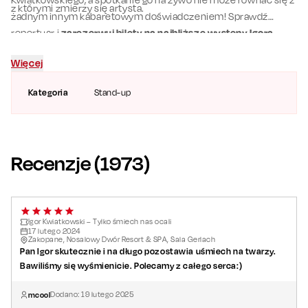
z którymi zmierzy się artysta.
żadnym innym kabaretowym doświadczeniem! Sprawdź
repertuar i
zarezerwuj bilety na najbliższe występy Igora
Kwiatkowskiego
w programie pt. „Tylko śmiech nas ocali”.
Więcej
Kategoria
Stand-up
Recenzje (
1973
)
Igor Kwiatkowski – Tylko śmiech nas ocali
17
lutego
2024
Zakopane, Nosalowy Dwór Resort & SPA, Sala Gerlach
Pan Igor skutecznie i na długo pozostawia uśmiech na twarzy.
Bawiliśmy się wyśmienicie. Polecamy z całego serca:)
mcool
Dodano:
19
lutego
2025