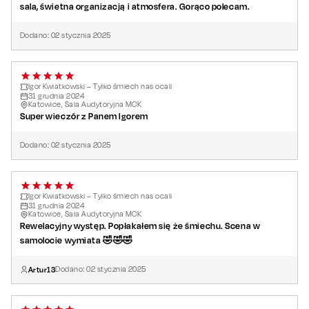
sala, świetna organizacją i atmosfera. Gorąco polecam.
Dodano:
02
stycznia
2025
Igor Kwiatkowski – Tylko śmiech nas ocali
31
grudnia
2024
Katowice, Sala Audytoryjna MCK
Super wieczór z Panem Igorem
Dodano:
02
stycznia
2025
Igor Kwiatkowski – Tylko śmiech nas ocali
31
grudnia
2024
Katowice, Sala Audytoryjna MCK
Rewelacyjny występ. Popłakałem się że śmiechu. Scena w
samolocie wymiata 🤣🤣🤣
Artur13
Dodano:
02
stycznia
2025