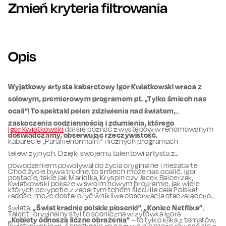
Zmień kryteria filtrowania
Opis
Wyjątkowy artysta kabaretowy Igor Kwiatkowski wraca z
solowym, premierowym programem pt. „Tylko śmiech nas
ocali”! To spektakl pełen zdziwienia nad światem,
zaskoczenia codziennością i zdumienia, którego
Igor Kwiatkowski
dał się poznać z występów w renomowanym
doświadczamy, obserwując rzeczywistość.
kabarecie „Paranienormalni” i licznych programach
telewizyjnych. Dzięki swojemu talentowi artysta z
powodzeniem powoływał do życia oryginalne i niezatarte
Choć życie bywa trudne, to śmiech może nas ocalić. Igor
postacie, takie jak Mariolka, Kryspin czy Jacek Balcerzak,
Kwiatkowski pokaże w swoim nowym programie, jak wiele
których perypetie z zapartym tchem śledziła cała Polska!
radości może dostarczyć wnikliwa obserwacja otaczającego
świata.
„Świat kradnie polskie piosenki”
,
„Koniec Netflixa”
,
Talent i oryginalny styl to sceniczna wizytówka Igora
„Kobiety odnoszą liczne obrażenia”
– to tylko kilka z tematów,
Kwiatkowskiego, a spotkanie go na żywo nie może równać się z