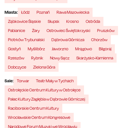
Miasta:
Łódź
Poznań
Rawa Mazowiecka
Ząbkowice Śląskie
Słupsk
Krosno
Ostróda
Pabianice
Żary
Ostrowiec Świętokrzyski
Pruszków
Piotrków Trybunalski
Dąbrowa Górnicza
Chorzów
Gostyń
Myślibórz
Jaworzno
Mrągowo
Biłgoraj
Rzeszów
Rybnik
Nowy Sącz
Skarżysko-Kamienna
Dobczyce
Zielona Góra
Sale:
Torwar
Teatr Mały w Tychach
Ostrołęckie Centrum Kultury w Ostrołęce
Pałac Kultury Zagłębia w Dąbrowie Górniczej
Raciborskie Centrum Kultury
Wrocławskie Centrum Kongresowe
Narodowe Forum Muzyki we Wrocławiu