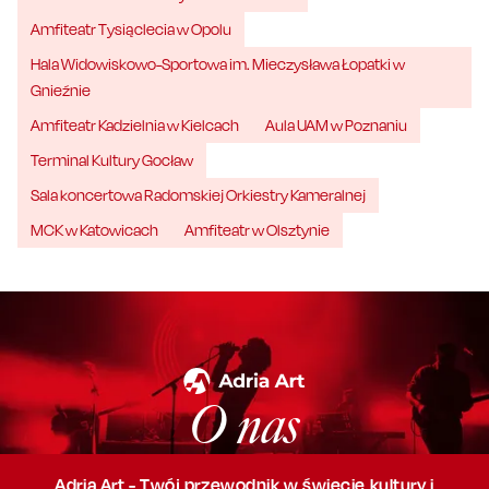
Amfiteatr Tysiąclecia w Opolu
Hala Widowiskowo-Sportowa im. Mieczysława Łopatki w
Gnieźnie
Amfiteatr Kadzielnia w Kielcach
Aula UAM w Poznaniu
Terminal Kultury Gocław
Sala koncertowa Radomskiej Orkiestry Kameralnej
MCK w Katowicach
Amfiteatr w Olsztynie
O nas
Adria Art - Twój przewodnik w świecie kultury i