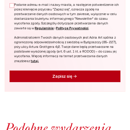
Podanie adresu e-mail i nazwy miasta, a następnie potwierdzenie ich
przez kliknięcie przycisku "Zapisz się", oznacza zgodę na
przetwarzanie danych osobowych w tym zakresie, wyłącznie w celu
dostarczania biuletynu informacyjnego "Newsletter" do czasu
wycofania zgody. Szczegóły dotyczące przetwarzania danych
Regulaminie
Polityce Prywatności
zawarte są w
i
.
Administratorem Twoich danych osobowych jest Adria Art spółka z
ograniczoną odpowiedzialnością z siedzibą w Bydgoszczy (85- 227),
przy ulicy Artura Grottgera 4/2. Twoje dane będą przetwarzane na
podstawie wyrażonej zgody (art. 6 ust. 1 lit. a RODOD) – do czasu jej
wycofania. Więcej informacji na temat przetwarzania danych
tutaj.
znajdziesz
Zapisz się
Podobne wydarzenia