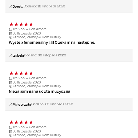
Dorota
Dodano:
12
listopada
2023
Tre Voci – Con Amore
05
listopada
2023
Zamość, Zamojski Dom Kultury
Występ fenomenalny !!!!! Czekam na następne.
Izabela
Dodano:
08
listopada
2023
Tre Voci – Con Amore
05
listopada
2023
Zamość, Zamojski Dom Kultury
Niezapomniana uczta muzyczna
Małgorzata
Dodano:
06
listopada
2023
Tre Voci – Con Amore
05
listopada
2023
Zamość, Zamojski Dom Kultury