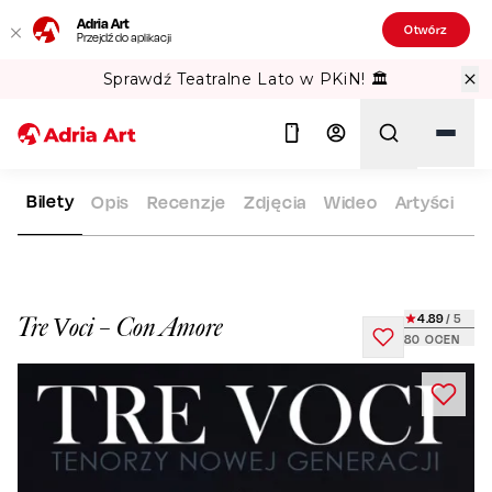
Adria Art
Otwórz
Przejdź do aplikacji
Sprawdź Teatralne Lato w PKiN! 🏛️
Bilety
Opis
Recenzje
Zdjęcia
Wideo
Artyści
ADRIA ART
REPERTUAR
TRE VOCI – CON AMORE
Szukaj
4.89
/ 5
Tre Voci – Con Amore
80
OCEN