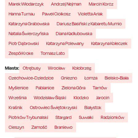
Marek Włodarczyk
Andrzej Nejman
Marcin Korcz
Hanna Turnau
Paweł Ciołkosz
Violetta Arlak
Katarzyna Grabowska
Dariusz Basiński z Kabaretu Mumio
Natalia Świerczyńska
Diana Kadłubowska
Piotr Dąbrowski
Katarzyna Polewany
Katarzyna Kołeczek
Zespół Kroke
Tomasz Lato
Miasta:
Otrębusy
Wrocław
Kołobrzeg
Czechowice-Dziedzice
Gniezno
Łomża
Bielsko-Biała
Myślenice
Pabianice
Zielona Góra
Tarnów
Września
Wodzisław Śląski
Kłodzko
Jarocin
Kraśnik
Ostrowiec Świętokrzyski
Białystok
Piotrków Trybunalski
Stargard
Suwałki
Radzionków
Cieszyn
Zamość
Braniewo