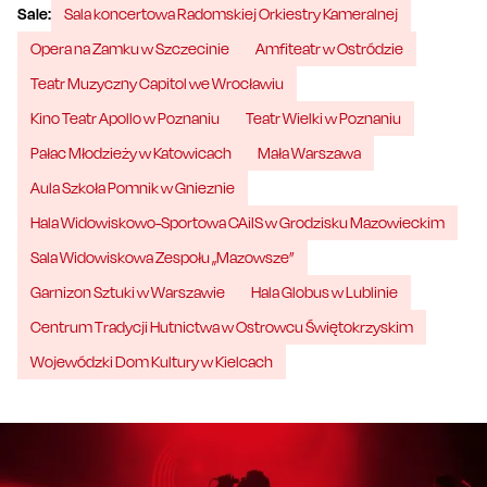
Sale:
Sala koncertowa Radomskiej Orkiestry Kameralnej
Opera na Zamku w Szczecinie
Amfiteatr w Ostródzie
Teatr Muzyczny Capitol we Wrocławiu
Kino Teatr Apollo w Poznaniu
Teatr Wielki w Poznaniu
Pałac Młodzieży w Katowicach
Mała Warszawa
Aula Szkoła Pomnik w Gnieznie
Hala Widowiskowo-Sportowa CAiIS w Grodzisku Mazowieckim
Sala Widowiskowa Zespołu „Mazowsze”
Garnizon Sztuki w Warszawie
Hala Globus w Lublinie
Centrum Tradycji Hutnictwa w Ostrowcu Świętokrzyskim
Wojewódzki Dom Kultury w Kielcach