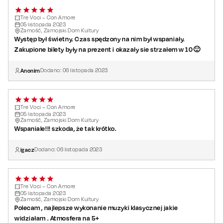
Tre Voci – Con Amore
05
listopada
2023
Zamość, Zamojski Dom Kultury
Występ był świetny. Czas spędzony na nim był wspaniały.
Zakupione bilety były na prezent i okazały sie strzałem w 10🙂
Anonim
Dodano:
06
listopada
2023
Tre Voci – Con Amore
05
listopada
2023
Zamość, Zamojski Dom Kultury
Wspaniale!!! szkoda, że tak krótko.
igacz
Dodano:
06
listopada
2023
Tre Voci – Con Amore
05
listopada
2023
Zamość, Zamojski Dom Kultury
Polecam , najlepsze wykonanie muzyki klasycznej jakie
widziałam . Atmosfera na 5+