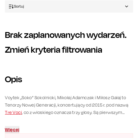
Sortuj
Brak zaplanowanych wydarzeń.
Zmień kryteria filtrowania
Opis
Voytek „Soko” Sokolnicki, Mikołaj Adamczak i Miłosz Gałaj to
Tenorzy Nowej Generacji, koncertujący od 2015 r. pod nazwą
Tre Voci
, co z włoskiego oznacza trzy głosy. Są pierwszym
polskim zespołem reprezentującym gatunek classical
crossover, spopularyzowany na całym świecie przez artystów
Więcej
takich jak Andrea Bocelli, Sarah Brightman czy Josh Groban.