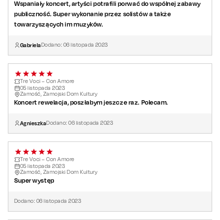
Wspaniały koncert, artyści potrafili porwać do wspólnej zabawy
publiczność. Super wykonanie przez solistów a także
towarzyszących im muzyków.
Gabriela
Dodano:
06
listopada
2023
Tre Voci – Con Amore
05
listopada
2023
Zamość, Zamojski Dom Kultury
Koncert rewelacja, poszłabym jeszcze raz. Polecam.
Agnieszka
Dodano:
06
listopada
2023
Tre Voci – Con Amore
05
listopada
2023
Zamość, Zamojski Dom Kultury
Super występ
Dodano:
06
listopada
2023