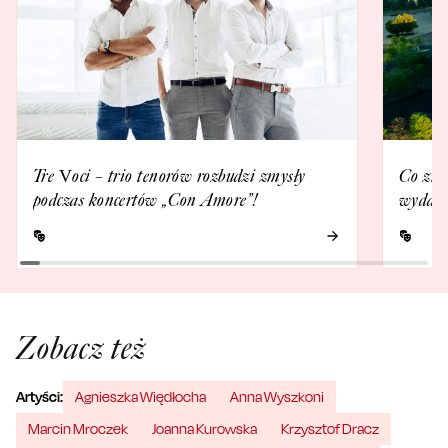
Tre Voci – trio tenorów rozbudzi zmysły
Co zna
podczas koncertów „Con Amore”!
wydarz
Zobacz też
Artyści:
Agnieszka Więdłocha
Anna Wyszkoni
Marcin Mroczek
Joanna Kurowska
Krzysztof Dracz