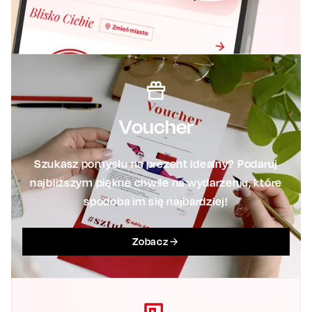
Voucher
Szukasz pomysłu na prezent idealny? Podaruj
najbliższym piękne chwile na wydarzeniu, które
spodoba im się najbardziej!
Zobacz