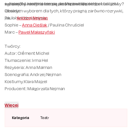
związek? A może okaże się, że Marc wcale nie jest uciążliwy?
sytuacyjny i wartkie tempo akcji sprawiają, że spektakl jest
wymiarów, a jedyną rzeczą pewną jest śmiech!
idealnym wyborem dla tych, którzy pragną zarówno rozrywki,
Obsada:
jak i chwil do namysłu.
Paul –
Andrzej Nejman
Sophie –
Anna Cieślak
/ Paulina Chruściel
Marc –
Paweł Małaszyński
Twórcy:
Autor: Clément Michel
Tłumaczenie: Irma Hel
Reżyseria: Anna Małman
Scenografia: Andrzej Nejman
Kostiumy:Klara Majzel
Producent: Małgorzata Nejman
Więcej
Kategoria
Teatr