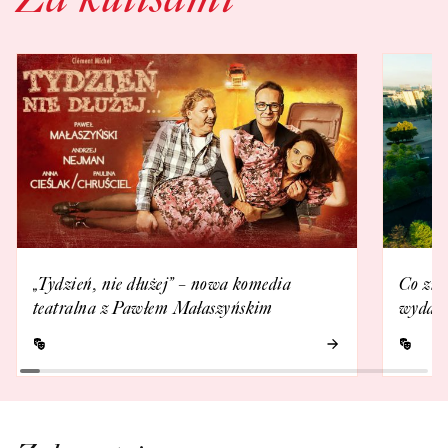
„Tydzień, nie dłużej” – nowa komedia
Co zna
teatralna z Pawłem Małaszyńskim
wydarz