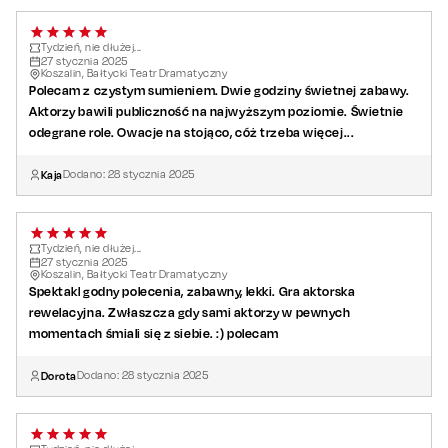
Tydzień, nie dłużej...
27
stycznia
2025
Koszalin, Bałtycki Teatr Dramatyczny
Polecam z czystym sumieniem. Dwie godziny świetnej zabawy.
Aktorzy bawili publiczność na najwyższym poziomie. Świetnie
odegrane role. Owacje na stojąco, cóż trzeba więcej...
Kaja
Dodano:
28
stycznia
2025
Tydzień, nie dłużej...
27
stycznia
2025
Koszalin, Bałtycki Teatr Dramatyczny
Spektakl godny polecenia, zabawny, lekki. Gra aktorska
rewelacyjna. Zwłaszcza gdy sami aktorzy w pewnych
momentach śmiali się z siebie. :) polecam
Dorota
Dodano:
28
stycznia
2025