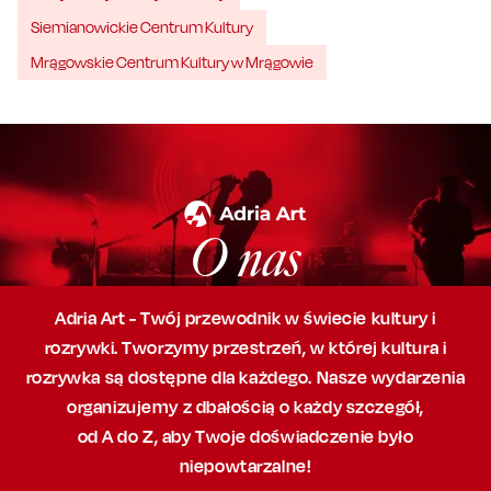
Siemianowickie Centrum Kultury
Mrągowskie Centrum Kultury w Mrągowie
O nas
Adria Art - Twój przewodnik w świecie kultury i
rozrywki. Tworzymy przestrzeń,
w której
kultura i
rozrywka są dostępne dla każdego. Nasze wydarzenia
organizujemy
z dbałością
o każdy szczegół,
od A do Z, aby
Twoje doświadczenie było
niepowtarzalne!