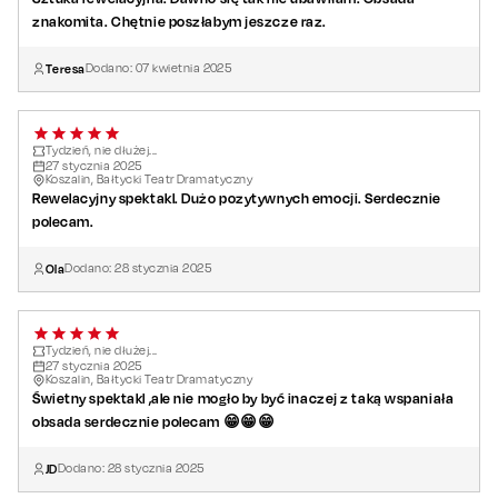
znakomita. Chętnie poszłabym jeszcze raz.
Teresa
Dodano:
07
kwietnia
2025
Tydzień, nie dłużej...
27
stycznia
2025
Koszalin, Bałtycki Teatr Dramatyczny
Rewelacyjny spektakl. Dużo pozytywnych emocji. Serdecznie
polecam.
Ola
Dodano:
28
stycznia
2025
Tydzień, nie dłużej...
27
stycznia
2025
Koszalin, Bałtycki Teatr Dramatyczny
Świetny spektakl ,ale nie mogło by być inaczej z taką wspaniała
obsada serdecznie polecam 😁😁😁
JD
Dodano:
28
stycznia
2025