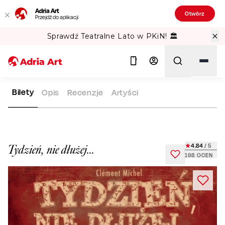
Adria Art
Otwórz
Przejdź do aplikacji
Sprawdź Teatralne Lato w PKiN! 🏛️
Bilety
Opis
Recenzje
Artyści
ADRIA ART
REPERTUAR
TYDZIEŃ, NIE DŁUŻEJ...
Szukaj
4.84
/ 5
Tydzień, nie dłużej...
198
OCEN