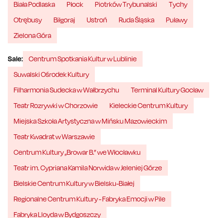
Biała Podlaska
Płock
Piotrków Trybunalski
Tychy
Otrębusy
Biłgoraj
Ustroń
Ruda Śląska
Puławy
Zielona Góra
Sale:
Centrum Spotkania Kultur w Lublinie
Suwalski Ośrodek Kultury
Filharmonia Sudecka w Wałbrzychu
Terminal Kultury Gocław
Teatr Rozrywki w Chorzowie
Kieleckie Centrum Kultury
Miejska Szkoła Artystyczna w Mińsku Mazowieckim
Teatr Kwadrat w Warszawie
Centrum Kultury „Browar B.” we Włocławku
Teatr im. Cypriana Kamila Norwida w Jeleniej Górze
Bielskie Centrum Kultury w Bielsku-Białej
Regionalne Centrum Kultury - Fabryka Emocji w Pile
Fabryka Lloyda w Bydgoszczy