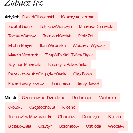
Zobacz też
Artyści:
Daniel Olbrychski
Katarzyna Herman
Jowita Budnik
Zdzisław Wardejn
Mateusz Damięcki
Tomasz Sapryk
Tomasz Karolak
Piotr Zelt
Michał Meyer
Ilona Wrońska
Wojciech Wysocki
Marcin Mroczek
Zespół Pieśni i Tańca Śląsk
Szymon Majewski
Katarzyna Pakosińska
Paweł Kowaluk z Grupy MoCarta
Olga Borys
Paweł Ławrynowicz
Janja Lesar
Jerzy Bawoł
Miasta:
Czechowice-Dziedzice
Radomsko
Wołomin
Głogów
Częstochowa
Krosno
Tomaszów Mazowiecki
Chorzów
Dobczyce
Będzin
Bielsko-Biała
Olsztyn
Bełchatów
Ostróda
Wrocław