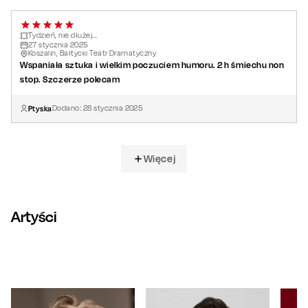
Tydzień, nie dłużej...
27
stycznia
2025
Koszalin, Bałtycki Teatr Dramatyczny
Wspaniała sztuka i wielkim poczuciem humoru. 2 h śmiechu non
stop. Szczerze polecam
Ptyska
Dodano:
28
stycznia
2025
Więcej
Artyści