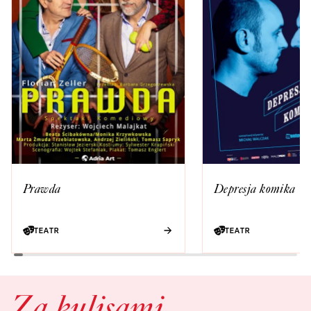
Prawda
Depresja komika
TEATR
TEATR
Za kulisami