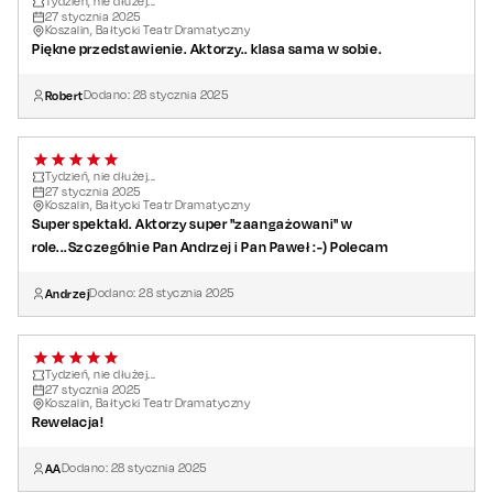
Tydzień, nie dłużej...
27
stycznia
2025
Koszalin, Bałtycki Teatr Dramatyczny
Piękne przedstawienie. Aktorzy.. klasa sama w sobie.
Robert
Dodano:
28
stycznia
2025
Tydzień, nie dłużej...
27
stycznia
2025
Koszalin, Bałtycki Teatr Dramatyczny
Super spektakl. Aktorzy super "zaangażowani" w
role...Szczególnie Pan Andrzej i Pan Paweł :-) Polecam
Andrzej
Dodano:
28
stycznia
2025
Tydzień, nie dłużej...
27
stycznia
2025
Koszalin, Bałtycki Teatr Dramatyczny
Rewelacja!
AA
Dodano:
28
stycznia
2025