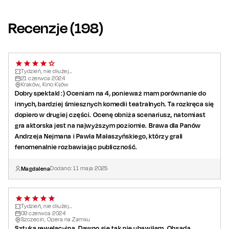
Recenzje (
198
)
Tydzień, nie dłużej...
21
czerwca
2024
Kraków, Kino Kijów
Dobry spektakl :) Oceniam na 4, ponieważ mam porównanie do
innych, bardziej śmiesznych komedii teatralnych. Ta rozkręca się
dopiero w drugiej części. Ocenę obniża scenariusz, natomiast
gra aktorska jest na najwyższym poziomie. Brawa dla Panów
Andrzeja Nejmana i Pawła Małaszyńskiego, którzy grali
fenomenalnie rozbawiając publiczność.
Magdalena
Dodano:
11
maja
2025
Tydzień, nie dłużej...
09
czerwca
2024
Szczecin, Opera na Zamku
Sztuka rewelacyjna. Dawno się tak nie ubawiłam. Obsada