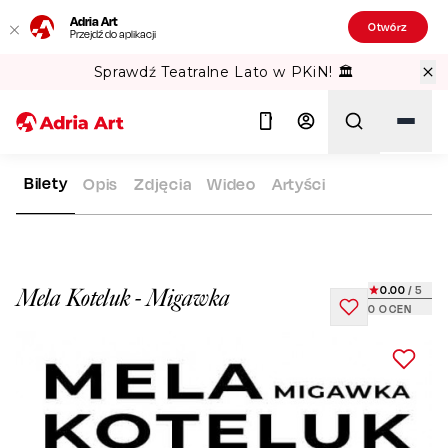
Adria Art
Otwórz
Przejdź do aplikacji
Sprawdź Teatralne Lato w PKiN! 🏛️
Bilety
Opis
Zdjęcia
Wideo
Artyści
ADRIA ART
REPERTUAR
MELA KOTELUK - MIGAWKA
Szukaj
0.00
/ 5
Mela Koteluk - Migawka
0
OCEN