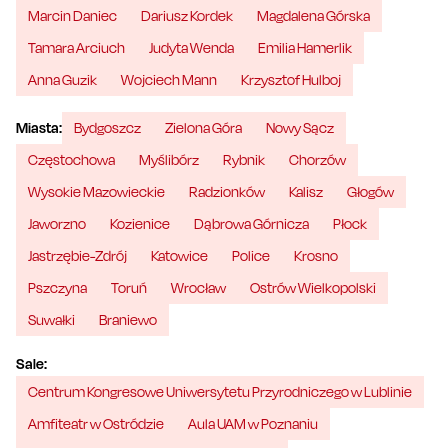
Marcin Daniec
Dariusz Kordek
Magdalena Górska
Tamara Arciuch
Judyta Wenda
Emilia Hamerlik
Anna Guzik
Wojciech Mann
Krzysztof Hulboj
Miasta:
Bydgoszcz
Zielona Góra
Nowy Sącz
Częstochowa
Myślibórz
Rybnik
Chorzów
Wysokie Mazowieckie
Radzionków
Kalisz
Głogów
Jaworzno
Kozienice
Dąbrowa Górnicza
Płock
Jastrzębie-Zdrój
Katowice
Police
Krosno
Pszczyna
Toruń
Wrocław
Ostrów Wielkopolski
Suwałki
Braniewo
Sale:
Centrum Kongresowe Uniwersytetu Przyrodniczego w Lublinie
Amfiteatr w Ostródzie
Aula UAM w Poznaniu