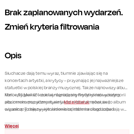
Brak zaplanowanych wydarzeń.
Zmień kryteria filtrowania
Opis
Słuchacze dają temu wyraz, tłumnie zjawiając się na
koncertach artystki, a krytycy – przyznając jej najważniejsze
statuetki w polskiej branży muzycznej. Także najnowszy album
Meli – „Migawka” – został nagrodzony Fryderykiem w kategorii
Koncerty Meli Koteluk wyróżniają się nie tylko najwyższym
album roku pop alternatywny.
poziomem muzycznym, ale także niebanalną oprawą
Mela Koteluk
mówi, że to album
organiczny, dający wytchnienie od nadmiaru bodźców i
wizualną. To niezwykłe widowiska, które na długo zapadają w
informacji.
pamięć.
Więcej