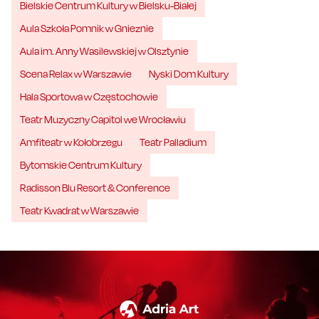
Bielskie Centrum Kultury w Bielsku-Białej
Aula Szkoła Pomnik w Gnieznie
Aula im. Anny Wasilewskiej w Olsztynie
Scena Relax w Warszawie
Nyski Dom Kultury
Hala Sportowa w Częstochowie
Teatr Muzyczny Capitol we Wrocławiu
Amfiteatr w Kołobrzegu
Teatr Palladium
Bytomskie Centrum Kultury
Radisson Blu Resort & Conference
Teatr Kwadrat w Warszawie